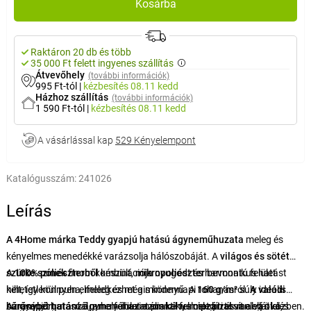
Kosárba
Raktáron 20 db és több
35 000 Ft felett ingyenes szállítás
Átvevőhely
(további információk)
995 Ft-tól
|
kézbesítés
08.11 kedd
Házhoz szállítás
(további információk)
1 590 Ft-tól
|
kézbesítés
08.11 kedd
A vásárlással kap
529 Kényelempont
Katalógusszám:
241026
Leírás
A 4Home márka Teddy gyapjú hatású ágyneműhuzata
meleg és
kényelmes menedékké varázsolja hálószobáját. A
világos és sötét
szürke színek
A
100% poliészterből
finom kombinációja nyugodt és harmonikus hatást
készült,
mikropoliészter
bevonatú felület
kelt, így könnyen elfeledkezhet a mindennapi rohanásról.
hihetetlenül puha, meleg és mégis könnyű. A
160 g/m²
súly ideális
A valódi
báránybőrt
sűrűséget garantál, amely maximális kényelmet biztosít alvás közben.
Az gyapjú hatású ágyneműhuzat praktikus
utánzó puha felület azonnal felmelegíti és meleg ölelés
cipzárral
van ellátva,