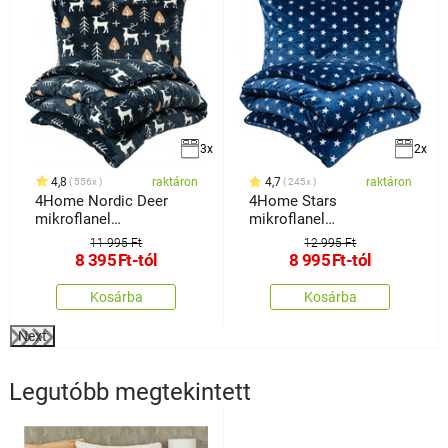
3x
2x
4,8
raktáron
4,7
raktáron
556x
245x
4Home Nordic Deer
4Home Stars
mikroflanel
mikroflanel
ágyneműhuzat
ágyneműhuzat kék
11 995 Ft
12 995 Ft
8 395
Ft
-tól
8 995
Ft
-tól
Kosárba
Kosárba
Next
Legutóbb megtekintett