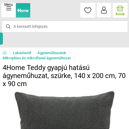
Menu
Kosár
Lakástextil
Ágyneműhuzatok
Mikroplüss és mikroflanel ágyneműhuzat
4Home Teddy gyapjú hatású
ágyneműhuzat, szürke, 140 x 200 cm, 70
x 90 cm