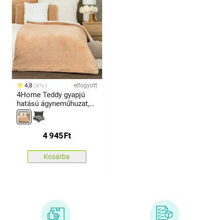
4,8
elfogyott
87x
4Home Teddy gyapjú
hatású ágyneműhuzat,
bézs, 140 x 200 cm, 70 x
90 cm
4 945
Ft
Kosárba