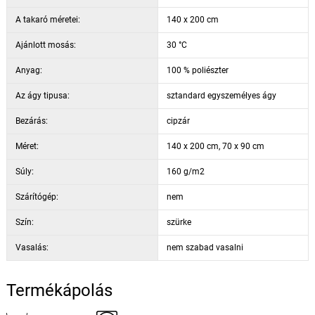
A takaró méretei:
140 x 200 cm
Ajánlott mosás:
30 °C
Anyag:
100 % poliészter
Az ágy tipusa:
sztandard egyszemélyes ágy
Bezárás:
cipzár
Méret:
140 x 200 cm, 70 x 90 cm
Súly:
160 g/m2
Szárítógép:
nem
Szín:
szürke
Vasalás:
nem szabad vasalni
Termékápolás