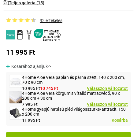
Teljes galéria (15)
92 értékelés
STANDARD
100
20.HCN.18488
Boennigheim
11 995 Ft
Kosarához ajánljuk
4Home Aloe Vera paplan és párna szett, 140 x 200 cm,
70 x 90 cm
10 995 Ft
10 745 Ft
Válasszon változatot
4Home Aloe Vera körgumis vízálló matracvédő, 90 x
200 cm + 30 cm
7 995 Ft
Válasszon változatot
4Home gyapjú hatású pléd világosszürke/antracit, 150
x 200 cm
11 995 Ft
Kosárba