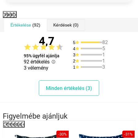
Next
Értékelése
(92)
Kérdések
(0)
4,7
82
5
5
4
1
3
95% ügyfél ajánlja
1
2
92 értékelés
3
1
3 vélemény
Minden értékelés (3)
Figyelmébe ajánljuk
Previous
-30%
-31%