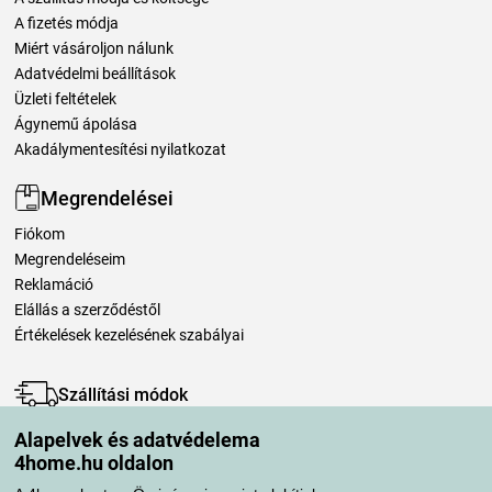
A fizetés módja
Miért vásároljon nálunk
Adatvédelmi beállítások
Üzleti feltételek
Ágynemű ápolása
Akadálymentesítési nyilatkozat
Megrendelései
Fiókom
Megrendeléseim
Reklamáció
Elállás a szerződéstől
Értékelések kezelésének szabályai
Szállítási módok
Alapelvek és adatvédelema
4home.hu oldalon
Fizetési módok