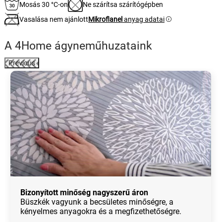
Mosás 30 °C-on
Ne szárítsa szárítógépben
Vasalása nem ajánlott
Mikroflanel
anyag adatai
A 4Home ágyneműhuzataink
Previous
Bizonyított minőség nagyszerű áron
Büszkék vagyunk a becsületes minőségre, a
kényelmes anyagokra és a megfizethetőségre.