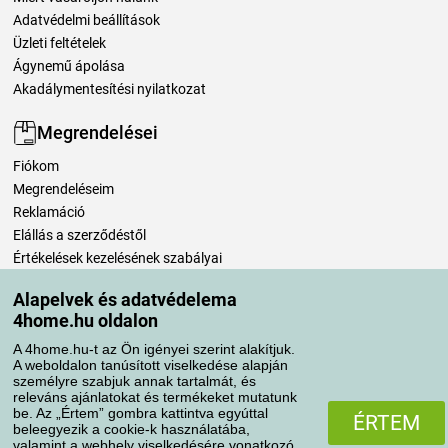
Adatvédelmi beállítások
Üzleti feltételek
Ágynemű ápolása
Akadálymentesítési nyilatkozat
Megrendelései
Fiókom
Megrendeléseim
Reklamáció
Elállás a szerződéstől
Értékelések kezelésének szabályai
Alapelvek és adatvédelema
Szállítási módok
4home.hu oldalon
A 4home.hu-t az Ön igényei szerint alakítjuk.
A weboldalon tanúsított viselkedése alapján
Fizetési módok
személyre szabjuk annak tartalmát, és
releváns ajánlatokat és termékeket mutatunk
be. Az „Értem” gombra kattintva egyúttal
ÉRTEM
beleegyezik a cookie-k használatába,
valamint a webhely viselkedésére vonatkozó