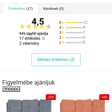
Értékelése
(17)
Kérdések
(0)
4,5
12
5
4
4
1
3
94% ügyfél ajánlja
0
2
17 értékelés
0
1
2 vélemény
Minden értékelés (2)
Figyelmébe ajánljuk
Previous
%
-30%
-44%