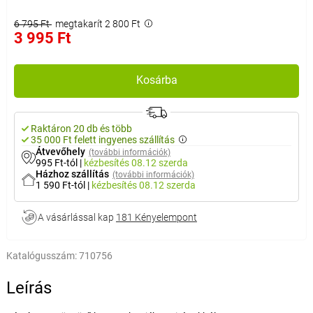
6 795 Ft
megtakarít 2 800 Ft
3 995 Ft
Kosárba
Raktáron 20 db és több
35 000 Ft felett ingyenes szállítás
Átvevőhely
(további információk)
995 Ft-tól
|
kézbesítés
08.12 szerda
Házhoz szállítás
(további információk)
1 590 Ft-tól
|
kézbesítés
08.12 szerda
A vásárlással kap
181 Kényelempont
Katalógusszám:
710756
Leírás