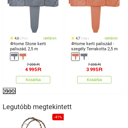
4,6
raktáron
4,7
raktáron
77x
13x
4Home Stone kerti
4Home kerti paliszád -
paliszád, 2,5 m
szegély Terrakotta 2,5 m
7 095 Ft
7 095 Ft
4 995
Ft
3 995
Ft
Kosárba
Kosárba
Next
Legutóbb megtekintett
-41%