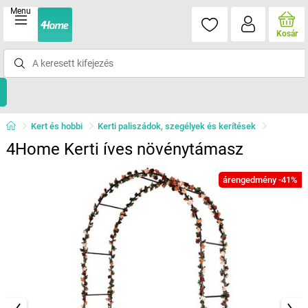
Menu
Kosár
Kert és hobbi
Kerti paliszádok, szegélyek és kerítések
4Home Kerti íves növénytámasz
árengedmény -41%