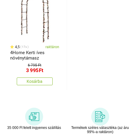
4,5
raktáron
17x
4Home Kerti íves
növénytámasz
6 795 Ft
3 995
Ft
Kosárba
35 000 Ft felett ingyenes szállítás
Termékek széles választéka (az áru
99%-a raktáron)