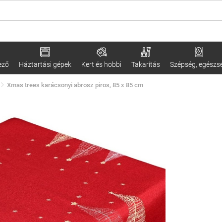
ező
Háztartási gépek
Kert és hobbi
Takarítás
Szépség, egészs
Xmas trees karácsonyi abrosz piros, 85 x 85 cm