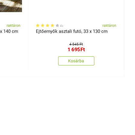
raktáron
raktáron
4x
0 x 140 cm
Ejtőernyők asztali futó, 33 x 130 cm
Z
4 545 Ft
1 695
Ft
Kosárba