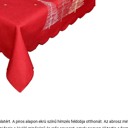
atért. A piros alapon ekrü színű hímzés feldobja otthonát. Az abrosz m