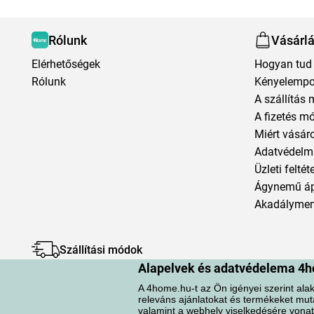
Rólunk
Vásárl
Elérhetőségek
Hogyan tud 
Rólunk
Kényelempo
A szállítás 
A fizetés m
Miért vásár
Adatvédelmi
Üzleti feltét
Ágynemű á
Akadályment
Szállítási módok
Alapelvek és adatvédelema 4h
A 4home.hu-t az Ön igényei szerint alak
releváns ajánlatokat és termékeket mut
valamint a webhely viselkedésére vonat