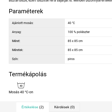
asztal dísze, ezért díszítse fel a sajátját is. Minden bizonnyal érté
Paraméterek
Ajánlott mosás:
40 °C
Anyag:
100 % poliészter
Méret:
85 x 85 cm
Méretek:
85 x 85 cm
Szín:
piros
Termékápolás
Mosás 40 °C-on
Értékelése
(2)
Kérdések
(0)