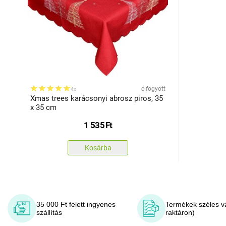
elfogyott
4x
Xmas trees karácsonyi abrosz piros, 35
x 35 cm
1 535
Ft
Kosárba
35 000 Ft felett ingyenes
Termékek széles v
szállítás
raktáron)