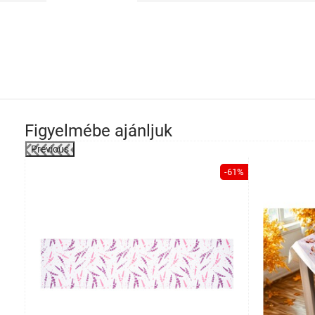
Figyelmébe ajánljuk
Previous
-30%
-61%