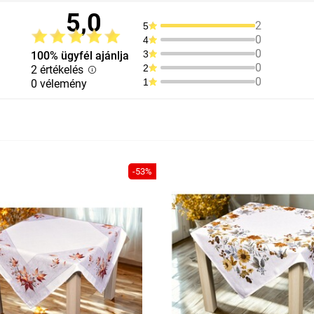
5,0
2
5
0
4
0
3
100% ügyfél ajánlja
0
2
2 értékelés
0
1
0 vélemény
-53%