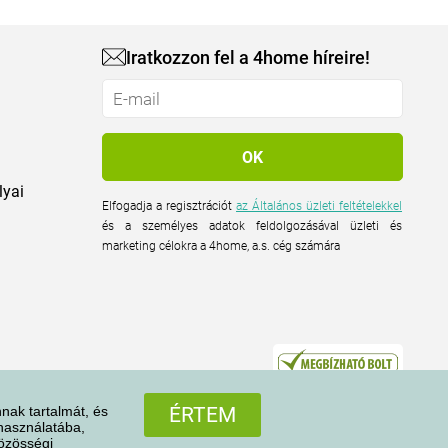
Iratkozzon fel a 4home híreire!
lyai
Elfogadja a regisztrációt
az Általános üzleti feltételekkel
és a személyes adatok feldolgozásával üzleti és
marketing célokra a 4home, a.s. cég számára
nak tartalmát, és
ÉRTEM
 használatába,
közösségi