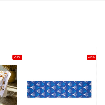
-51%
-63%