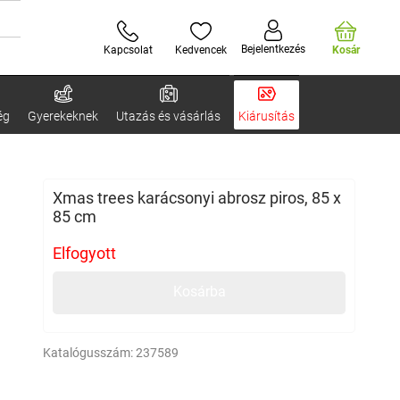
Bejelentkezés
Kapcsolat
Kedvencek
Kosár
ég
Gyerekeknek
Utazás és vásárlás
Kiárusítás
Xmas trees karácsonyi abrosz piros, 85 x
85 cm
Elfogyott
Kosárba
Katalógusszám:
237589