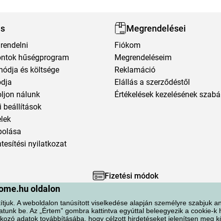
ás
Megrendelései
rendelni
Fiókom
ntok hűségprogram
Megrendeléseim
módja és költsége
Reklamáció
ódja
Elállás a szerződéstől
oljon nálunk
Értékelések kezelésének szabá
 beállítások
elek
polása
esítési nyilatkozat
Fizetési módok
ome.hu oldalon
ítjuk. A weboldalon tanúsított viselkedése alapján személyre szabjuk an
atunk be. Az „Értem” gombra kattintva egyúttal beleegyezik a cookie-k
kozó adatok továbbításába, hogy célzott hirdetéseket jelenítsen meg 