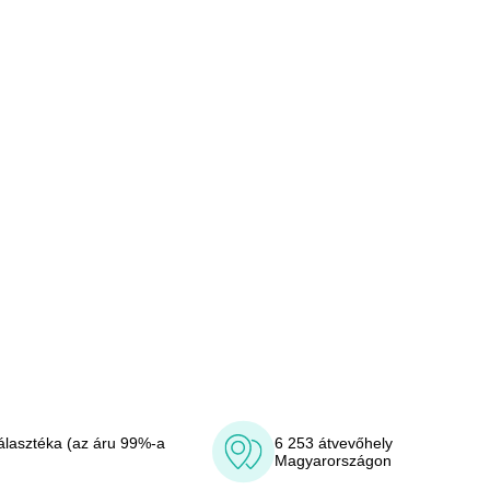
álasztéka (az áru 99%-a
6 253 átvevőhely
Magyarországon