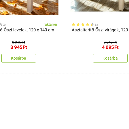
raktáron
2x
3x
tő Őszi levelek, 120 x 140 cm
Asztalterítő Őszi virágok, 12
8 345 Ft
8 345 Ft
3 945
Ft
4 095
Ft
Kosárba
Kosárba