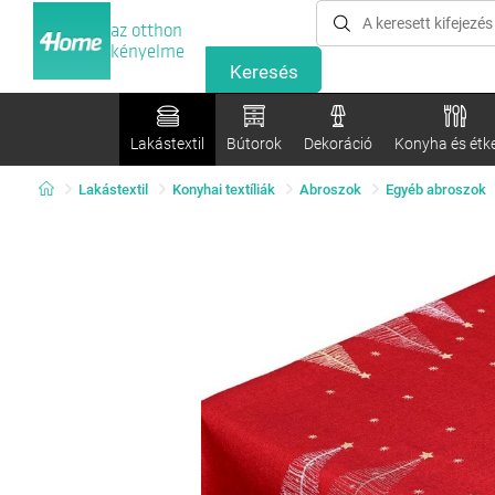
az otthon
kényelme
Lakástextil
Bútorok
Dekoráció
Konyha és étk
Lakástextil
Konyhai textíliák
Abroszok
Egyéb abroszok