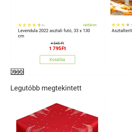
on
raktáron
9x
Levendula 2022 asztali futó, 33 x 130
Asztalterí
cm
4 545 Ft
1 795
Ft
Kosárba
Next
Legutóbb megtekintett