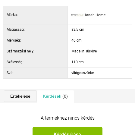
Márka:
Hanah Home
Magasság:
82,5 cm
Mélység:
40 cm
Származási hely:
Made in Türkiye
Szélesség:
110 cm
Szín:
világosszürke
Értékelése
Kérdések
(0)
A termékhez nincs kérdés
Kérdés írása