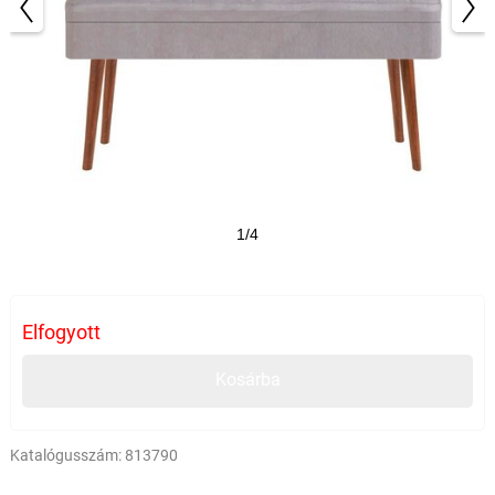
1/4
Elfogyott
Kosárba
Katalógusszám:
813790