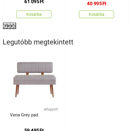
61 095
Ft
40 995
Ft
Kosárba
Kosárba
Next
Legutóbb megtekintett
elfogyott
Vena Grey pad
59 495
Ft