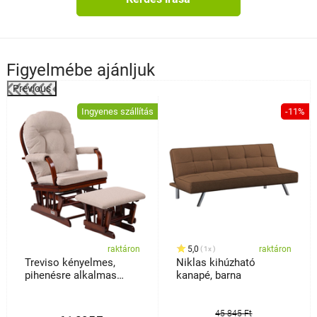
Figyelmébe ajánljuk
Previous
%
Ingyenes szállítás
-11%
raktáron
5,0
raktáron
1x
Treviso kényelmes,
Niklas kihúzható
pihenésre alkalmas
kanapé, barna
fotel lábtartóval,
sötétbarna
45 845 Ft