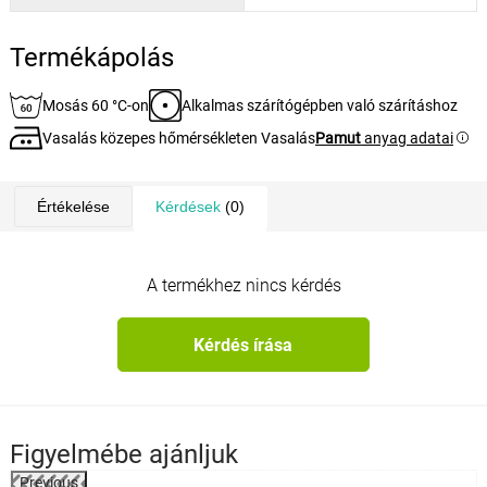
Termékápolás
Mosás 60 °C-on
Alkalmas szárítógépben való szárításhoz
Vasalás közepes hőmérsékleten Vasalás
Pamut
anyag adatai
Értékelése
Kérdések
(0)
A termékhez nincs kérdés
Kérdés írása
Figyelmébe ajánljuk
Previous