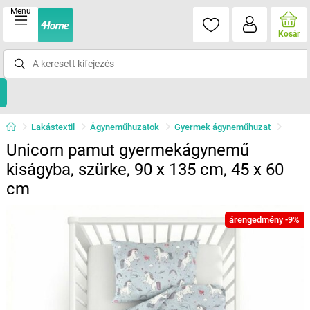
Menu
Kosár
Lakástextil
Ágyneműhuzatok
Gyermek ágyneműhuzat
Unicorn pamut gyermekágynemű
kiságyba, szürke, 90 x 135 cm, 45 x 60
cm
árengedmény -9%