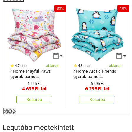
%
-33%
-10%
2x
2x
4,7
raktáron
4,8
raktáron
3x
16x
4Home Playful Paws
4Home Arctic Friends
gyerek pamut
gyerek pamut
ágyneműhuzat
ágyneműhuzat
6 995 Ft
6 995 Ft
4 695
Ft
-tól
6 295
Ft
-tól
Kosárba
Kosárba
Next
Legutóbb megtekintett