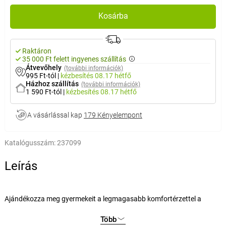
Kosárba
Raktáron
35 000 Ft felett ingyenes szállítás
Átvevőhely
(további információk)
995 Ft-tól
|
kézbesítés
08.17 hétfő
Házhoz szállítás
(további információk)
1 590 Ft-tól
|
kézbesítés
08.17 hétfő
A vásárlással kap
179 Kényelempont
Katalógusszám:
237099
Leírás
Ajándékozza meg gyermekeit a legmagasabb komfortérzettel a
kiságyban is. Ez az aranyos ágynemű gyermekek számára, nagyon
Több
népszerű egyszarvú motívummal biztosan sok kis hercegnőnek okoz