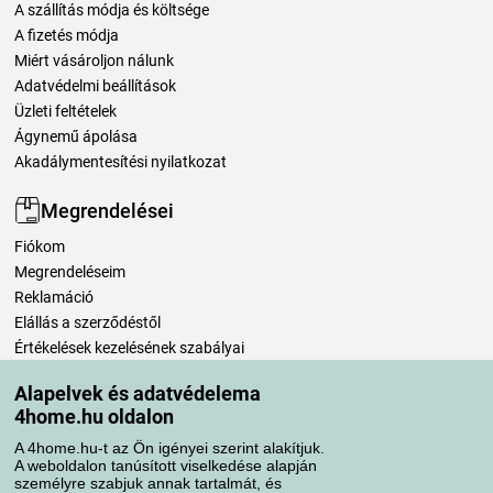
A szállítás módja és költsége
A fizetés módja
Miért vásároljon nálunk
Adatvédelmi beállítások
Üzleti feltételek
Ágynemű ápolása
Akadálymentesítési nyilatkozat
Megrendelései
Fiókom
Megrendeléseim
Reklamáció
Elállás a szerződéstől
Értékelések kezelésének szabályai
Alapelvek és adatvédelema
Szállítási módok
4home.hu oldalon
A 4home.hu-t az Ön igényei szerint alakítjuk.
A weboldalon tanúsított viselkedése alapján
Fizetési módok
személyre szabjuk annak tartalmát, és