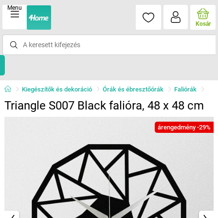
Menu
Kosár
Kiegészítők és dekoráció
Órák és ébresztőórák
Faliórák
Triangle S007 Black falióra, 48 x 48 cm
árengedmény -29%