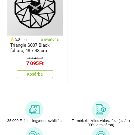
5,0
a gyártónál
1x
Triangle S007 Black
falióra, 48 x 48 cm
10 045 Ft
7 095
Ft
Kosárba
35 000 Ft felett ingyenes szállítás
Termékek széles választéka (az áru
99%-a raktáron)