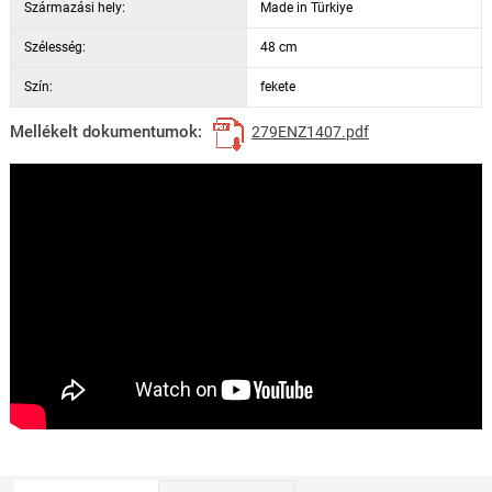
Származási hely:
Made in Türkiye
Szélesség:
48 cm
Szín:
fekete
Mellékelt dokumentumok:
279ENZ1407.pdf