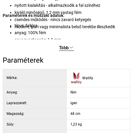
nyitott kialakítás - alkalmazkodik a fal színéhez
kiváló minőségű, 1,2 mm vastag fém
Paraméterek és műszaki adatok:
csendes működés - nincs zavaró ketyegés
típus: falióra
modern, ipari vagy minimalista belső terekbe illeszkedik
anyag: 100% fém
anyagvastagság: 1,2 mm
szín: fekete kivitel, ezüstszínű mutatók
Több
óramű: kvarc, csendes működés
Paraméterek
tápellátás: 1× AA elem (nem tartozék)
Márka:
Wallity
Anyag:
fém
Lapraszerelt:
igen
Magasság:
48 cm
Súly:
1,23 kg