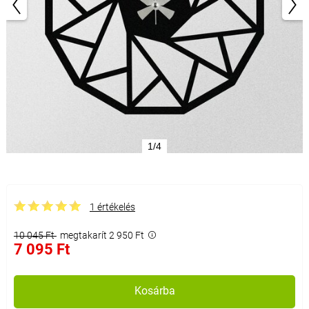
1/4
1 értékelés
10 045 Ft
megtakarít 2 950 Ft
7 095 Ft
Kosárba