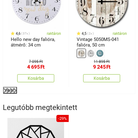
4,6
raktáron
4,5
raktáron
37x
2x
Hello new day falióra,
Vintage 5050MS-041
átmérő: 34 cm
falióra, 50 cm
7 095 Ft
11 895 Ft
4 695
Ft
9 245
Ft
Kosárba
Kosárba
Next
Legutóbb megtekintett
-29%