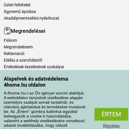
Üzleti feltételek
Ágynemű ápolása
Akadálymentesítési nyilatkozat
Megrendelései
Fiókom
Megrendeléseim
Reklamáció
Elállás a szerződéstől
Értékelések kezelésének szabályai
Alapelvek és adatvédelema
Szállítási módok
4home.hu oldalon
A 4home.hu-t az Ön igényei szerint alakítjuk.
A weboldalon tanúsított viselkedése alapján
Fizetési módok
személyre szabjuk annak tartalmát, és
releváns ajánlatokat és termékeket mutatunk
be. Az „Értem” gombra kattintva egyúttal
ÉRTEM
beleegyezik a cookie-k használatába,
valamint a webhely viselkedésére vonatkozó
adatok továbbításába, hogy célzott
Részletes