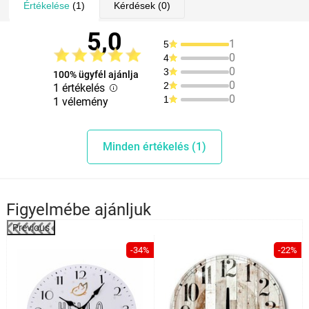
Értékelése
(1)
Kérdések
(0)
5,0
1
5
0
4
0
3
100% ügyfél ajánlja
0
2
1 értékelés
0
1
1 vélemény
Minden értékelés (1)
Figyelmébe ajánljuk
Previous
%
-34%
-22%