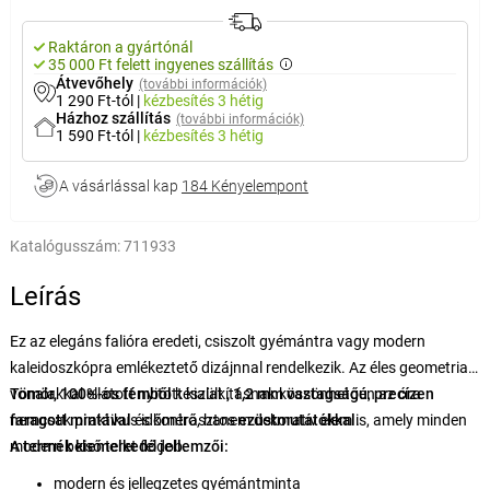
Raktáron a gyártónál
35 000 Ft felett ingyenes szállítás
Átvevőhely
(további információk)
1 290 Ft-tól
|
kézbesítés
3 hétig
Házhoz szállítás
(további információk)
1 590 Ft-tól
|
kézbesítés
3 hétig
A vásárlással kap
184 Kényelempont
Katalógusszám:
711933
Leírás
Ez az elegáns falióra eredeti, csiszolt gyémántra vagy modern
kaleidoszkópra emlékeztető dizájnnal rendelkezik. Az éles geometriai
vonalakkal ellátott nyitott kialakításnak köszönhetően az óra
Tömör, 100%-os fémből
készült
, 1,2 mm vastagságú
,
precízen
nemcsak praktikus időmérő, hanem dekoratív elem is, amely minden
faragott mintával
és kontrasztos
ezüstmutatókkal
.
modern belső teret feldob.
A termék kiemelkedő jellemzői:
modern és jellegzetes gyémántminta