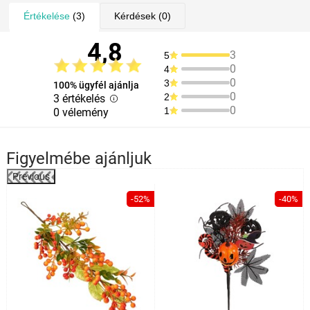
Értékelése
(3)
Kérdések
(0)
4,8
3
5
0
4
0
3
100% ügyfél ajánlja
0
2
3 értékelés
0
1
0 vélemény
Figyelmébe ajánljuk
Previous
%
-52%
-40%