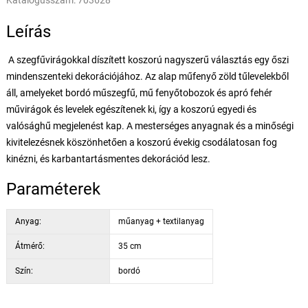
Katalógusszám:
703628
Leírás
A szegfűvirágokkal díszített koszorú nagyszerű választás egy őszi
mindenszenteki dekorációjához. Az alap műfenyő zöld tűlevelekből
áll, amelyeket bordó műszegfű, mű fenyőtobozok és apró fehér
művirágok és levelek egészítenek ki, így a koszorú egyedi és
valósághű megjelenést kap. A mesterséges anyagnak és a minőségi
kivitelezésnek köszönhetően a koszorú évekig csodálatosan fog
kinézni, és karbantartásmentes dekorációd lesz.
Paraméterek
Anyag:
műanyag + textilanyag
Átmérő:
35 cm
Szín:
bordó