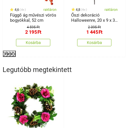
4,6
raktáron
4,8
raktáron
4x
6x
Függő ág művészi vörös
Őszi dekoráció
bogyókkal, 52 cm
Halloweenre, 20 x 9 x 32
cm
4 595 Ft
2 395 Ft
2 195
Ft
1 445
Ft
Kosárba
Kosárba
Next
Legutóbb megtekintett