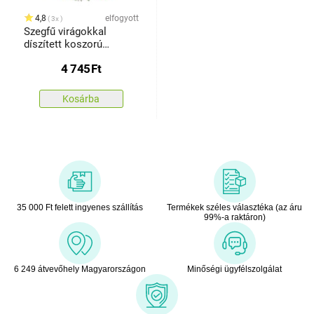
4,8
elfogyott
3x
Szegfű virágokkal
díszített koszorú
mindenszentekre, 35
4 745
Ft
cm, bordó
Kosárba
35 000 Ft felett ingyenes szállítás
Termékek széles választéka (az áru
99%-a raktáron)
6 249 átvevőhely Magyarországon
Minőségi ügyfélszolgálat