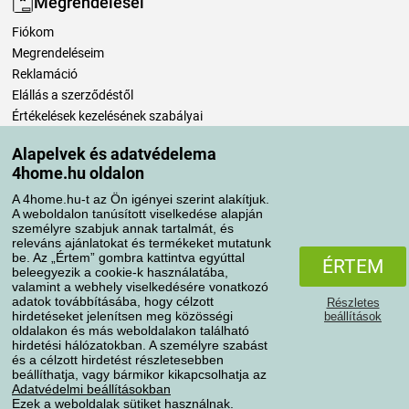
Megrendelései
Fiókom
Megrendeléseim
Reklamáció
Elállás a szerződéstől
Értékelések kezelésének szabályai
Alapelvek és adatvédelema
Szállítási módok
4home.hu oldalon
A 4home.hu-t az Ön igényei szerint alakítjuk.
A weboldalon tanúsított viselkedése alapján
Fizetési módok
személyre szabjuk annak tartalmát, és
releváns ajánlatokat és termékeket mutatunk
be. Az „Értem” gombra kattintva egyúttal
ÉRTEM
beleegyezik a cookie-k használatába,
valamint a webhely viselkedésére vonatkozó
adatok továbbításába, hogy célzott
Részletes
hirdetéseket jelenítsen meg közösségi
beállítások
oldalakon és más weboldalakon található
hirdetési hálózatokban. A személyre szabást
és a célzott hirdetést részletesebben
Adatvédelem
Süti szabályzat
beállíthatja, vagy bármikor kikapcsolhatja az
Adatvédelmi beállításokban
Ezek a weboldalak sütiket használnak.