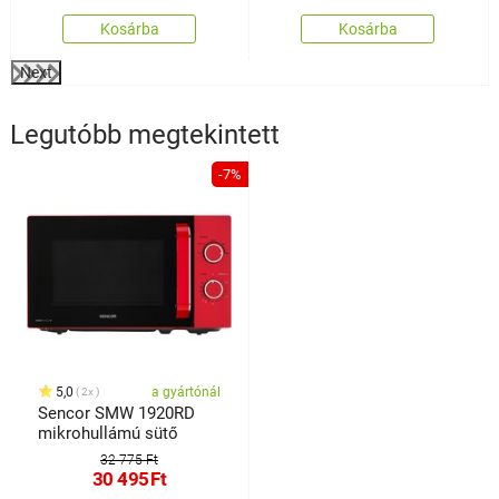
Kosárba
Kosárba
Next
Legutóbb megtekintett
-7%
5,0
a gyártónál
2x
Sencor SMW 1920RD
mikrohullámú sütő
32 775 Ft
30 495
Ft