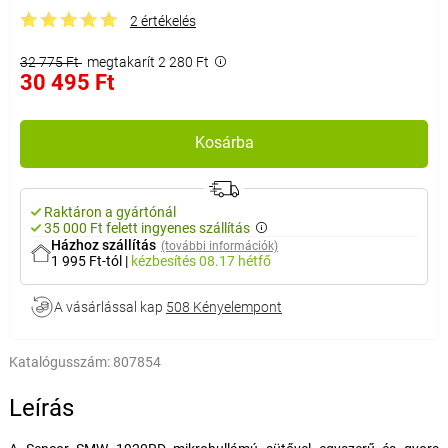
2 értékelés
32 775 Ft
megtakarít 2 280 Ft
30 495 Ft
Kosárba
Raktáron a gyártónál
35 000 Ft felett ingyenes szállítás
Házhoz szállítás
(további információk)
1 995 Ft-tól
|
kézbesítés
08.17 hétfő
A vásárlással kap
508 Kényelempont
Katalógusszám:
807854
Leírás