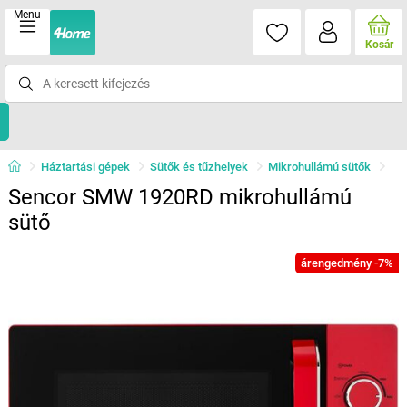
Menu
Kosár
Háztartási gépek
Sütők és tűzhelyek
Mikrohullámú sütők
Sencor SMW 1920RD mikrohullámú
sütő
árengedmény -7%