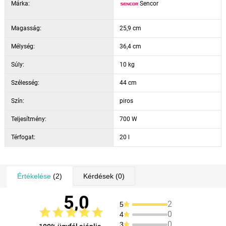
Márka:
Sencor
Magasság:
25,9 cm
Mélység:
36,4 cm
Súly:
10 kg
Szélesség:
44 cm
Szín:
piros
Teljesítmény:
700 W
Térfogat:
20 l
Értékelése
(2)
Kérdések
(0)
5,0
2
5
0
4
0
3