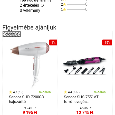
100% ügyfél ajánlja
0
2
2 értékelés
0
1
0 vélemény
Figyelmébe ajánljuk
Previous
%
-1%
-15%
4,7
raktáron
4,4
raktáron
3x
14x
Sencor SHD 7200GD
Sencor SHS 7551VT
hajszárító
forró levegős
hajsütővas, rózsaszín
9 245 Ft
14 935 Ft
9 195
Ft
12 745
Ft