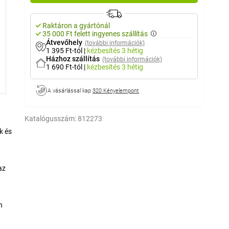
Raktáron a gyártónál
35 000 Ft felett ingyenes szállítás
Átvevőhely
(további információk)
1 395 Ft-tól
|
kézbesítés
3 hétig
Házhoz szállítás
(további információk)
1 690 Ft-tól
|
kézbesítés
3 hétig
A vásárlással kap
320 Kényelempont
Katalógusszám:
812273
k és
az
n