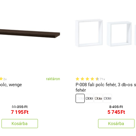
raktáron
2x
71x
polc, wenge
P-008 fali polc fehér, 3 db-os 
fehér
11 395 Ft
8 495 Ft
7 195
Ft
5 745
Ft
Kosárba
Kosárba