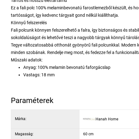
Tartós és hosszú élettartamú
Ez a fali polc 100% melaminbevonatú farostlemezből készült, és h
tartósságot, így kedvenc tárgyait gond nélkül kiállíthatja.
Könnyű felszerelés
Fali polcunk könnyen felszerelhető a falra, így biztonságos és sta
sokoldalúságot és lehetővé teszi a nagyobb tárgyak könnyű tárolá
Tegye változatosabbá otthonát gyönyörű fali polcunkkal. Modern kia
minden szobának. Rendelje meg most, és fedezze fel a funkcionalitá
Műszaki adatok:
Anyag: 100% melamin bevonatú faforgácslap
Vastags: 18 mm
Szélesség: 35 cm
Magasság: 60 cm
Mélység: 22 cm
Paraméterek
Szekrény ajtó magassága: 80 cm
Szín: dió és fehér
Márka:
Hanah Home
Magasság:
60 cm