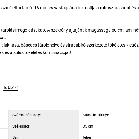
osszú élettartamú. 18 mm-es vastagsága biztosítja a robusztusságot és 
bil tárolási megoldást kap. A szekrény ajtajának magassága 80 cm, ami növ
sát.
lakítása, bőséges tárolóhelye és strapabíró szerkezete tökéletes kiegész
s és a stílus tökéletes kombinációját!
Több
Származási hely:
Made in Türkiye
Szélesség:
35 cm
Szín:
fehér