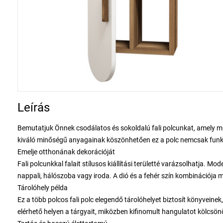
Leírás
Bemutatjuk Önnek csodálatos és sokoldalú fali polcunkat, amely m
kiváló minőségű anyagainak köszönhetően ez a polc nemcsak funkci
Emelje otthonának dekorációját
Fali polcunkkal falait stílusos kiállítási területté varázsolhatja. Mo
nappali, hálószoba vagy iroda. A dió és a fehér szín kombinációja m
Tárolóhely példa
Ez a több polcos fali polc elegendő tárolóhelyet biztosít könyvein
elérhető helyen a tárgyait, miközben kifinomult hangulatot kölcsön