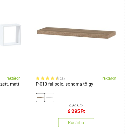
raktáron
raktáron
23x
szett, matt
P-013 falipolc, sonoma tölgy
B
9 695 Ft
6 295
Ft
Kosárba