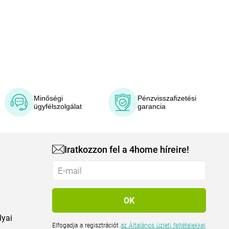
Minőségi
Pénzvisszafizetési
ügyfélszolgálat
garancia
Iratkozzon fel a 4home híreire!
lyai
Elfogadja a regisztrációt
az Általános üzleti feltételekkel