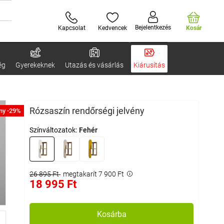
Bejelentkezés
Kapcsolat
Kedvencek
Kosár
ég
Gyerekeknek
Utazás és vásárlás
Kiárusítás
Rózsaszín rendőrségi jelvény
ny -29%
Színváltozatok:
Fehér
26 895 Ft
megtakarít 7 900 Ft
18 995 Ft
Kosárba