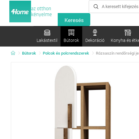
az otthon
kényelme
Lakástextil
Bútorok
Dekoráció
Konyha és étk
Bútorok
Polcok és polcrendszerek
Rózsaszín rendőrségi je