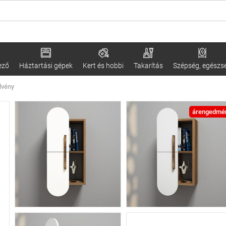
ező
Háztartási gépek
Kert és hobbi
Takarítás
Szépség, egészs
lvény
árengedmé