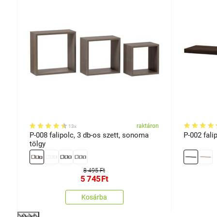
on
raktáron
13x
P-008 falipolc, 3 db-os szett, sonoma
P-002 fali
tölgy
8 495 Ft
5 745
Ft
Kosárba