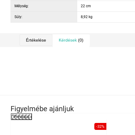
Mélység:
22 cm
Súly:
8,92 kg
Értékelése
Kérdések
(0)
Figyelmébe ajánljuk
Previous
-32%