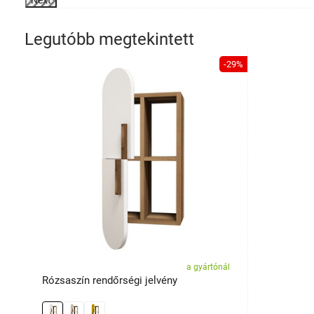
Next
Legutóbb megtekintett
-29%
a gyártónál
Rózsaszín rendőrségi jelvény