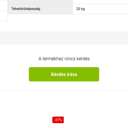
Teherbíróképesség:
20 kg
A termékhez nincs kérdés
Kérdés írása
-37%