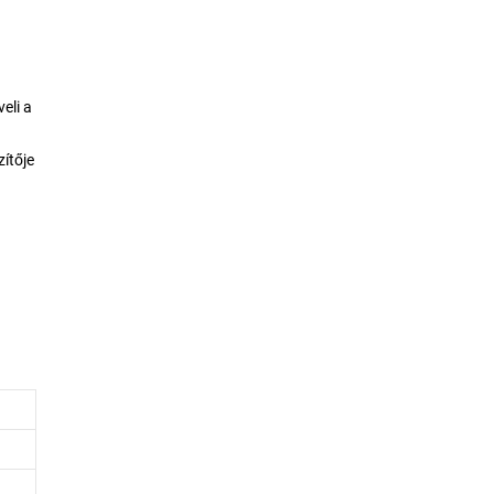
a
eli a
ítője