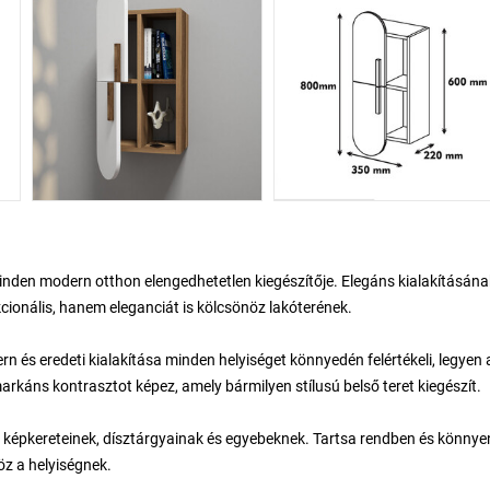
inden modern otthon elengedhetetlen kiegészítője. Elegáns kialakításána
onális, hanem eleganciát is kölcsönöz lakóterének.
dern és eredeti kialakítása minden helyiséget könnyedén felértékeli, legyen 
arkáns kontrasztot képez, amely bármilyen stílusú belső teret kiegészít.
ek, képkereteinek, dísztárgyainak és egyebeknek. Tartsa rendben és könnye
öz a helyiségnek.