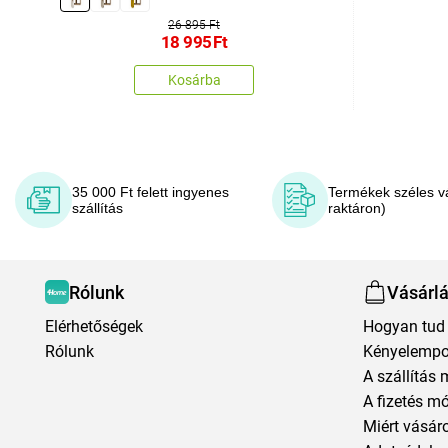
26 895 Ft
18 995
Ft
Kosárba
35 000 Ft felett ingyenes
Termékek széles v
szállítás
raktáron)
Rólunk
Vásárl
Elérhetőségek
Hogyan tud 
Rólunk
Kényelempo
A szállítás 
A fizetés m
Miért vásár