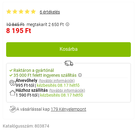
6 értékelés
10 845 Ft
megtakarít 2 650 Ft
8 195 Ft
Kosárba
Raktáron a gyártónál
35 000 Ft felett ingyenes szállítás
Átvevőhely
(további információk)
995 Ft-tól
|
kézbesítés
08.17 hétfő
Házhoz szállítás
(további információk)
1 590 Ft-tól
|
kézbesítés
08.17 hétfő
A vásárlással kap
179 Kényelempont
Katalógusszám:
803874