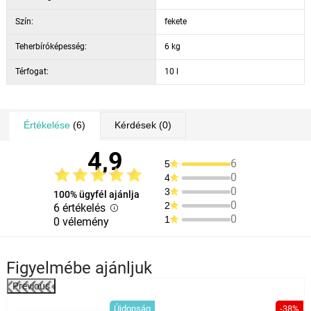
Szín:
fekete
Teherbíróképesség:
6 kg
Térfogat:
10 l
Értékelése
(6)
Kérdések
(0)
4,9
6
5
0
4
0
3
100% ügyfél ajánlja
0
2
6 értékelés
0
1
0 vélemény
Figyelmébe ajánljuk
Previous
%
Újdonság
-38%