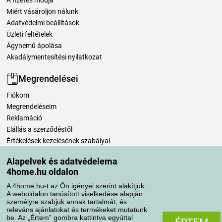
Miért vásároljon nálunk
Adatvédelmi beállítások
Üzleti feltételek
Ágynemű ápolása
Akadálymentesítési nyilatkozat
Megrendelései
Fiókom
Megrendeléseim
Reklamáció
Elállás a szerződéstől
Értékelések kezelésének szabályai
Alapelvek és adatvédelema
Szállítási módok
4home.hu oldalon
A 4home.hu-t az Ön igényei szerint alakítjuk.
A weboldalon tanúsított viselkedése alapján
Fizetési módok
személyre szabjuk annak tartalmát, és
releváns ajánlatokat és termékeket mutatunk
be. Az „Értem” gombra kattintva egyúttal