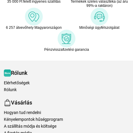
35 000 Ft felett ingyenes szállítás
Termékek széles választéka (az áru
99%-a raktáron)
6 257 átvevőhely Magyarországon
Minőségi ügyfélszolgálat
Pénzvisszafizetési garancia
Rólunk
Elérhetőségek
Rólunk
Vásárlás
Hogyan tud rendelni
Kényelempontok hűségprogram
A szállítás módja és költsége
A fizetés módja