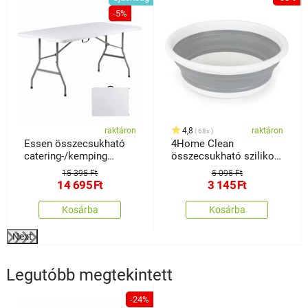
-5%
raktáron
4,8
raktáron
68x
Essen összecsukható
4Home Clean
catering-/kemping
összecsukható szilikon
asztal
mosogató
15 395 Ft
5 095 Ft
14 695
Ft
3 145
Ft
Kosárba
Kosárba
Next
Legutóbb megtekintett
-24%