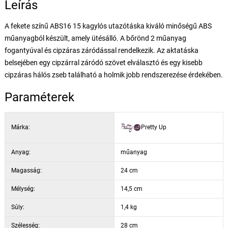
Leírás
A fekete színű ABS16 15 kagylós utazótáska kiváló minőségű ABS
műanyagból készült, amely ütésálló. A bőrönd 2 műanyag
fogantyúval és cipzáras záródással rendelkezik. Az aktatáska
belsejében egy cipzárral záródó szövet elválasztó és egy kisebb
cipzáras hálós zseb található a holmik jobb rendszerezése érdekében.
Paraméterek
Márka:
Pretty Up
Anyag:
műanyag
Magasság:
24 cm
Mélység:
14,5 cm
Súly:
1,4 kg
Szélesség:
28 cm