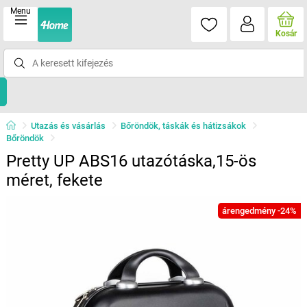
Menu
Kosár
Utazás és vásárlás
Bőröndök, táskák és hátizsákok
Bőröndök
Pretty UP ABS16 utazótáska,15-ös
méret, fekete
árengedmény -24%