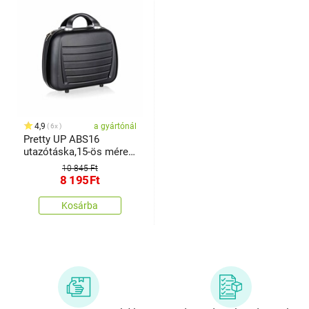
4,9
a gyártónál
6x
Pretty UP ABS16
utazótáska,15-ös méret,
fekete
10 845 Ft
8 195
Ft
Kosárba