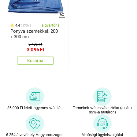
6x
4,4
a gyártónál
475x
Ponyva szemekkel, 200
x 300 cm
3 495 Ft
3 095
Ft
Kosárba
35 000 Ft felett ingyenes szállítás
Termékek széles választéka (az áru
99%-a raktáron)
6 254 átvevőhely Magyarországon
Minőségi ügyfélszolgálat