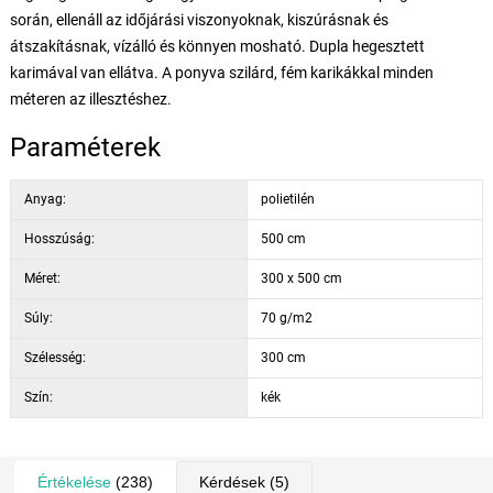
során, ellenáll az időjárási viszonyoknak, kiszúrásnak és
átszakításnak, vízálló és könnyen mosható. Dupla hegesztett
karimával van ellátva. A ponyva szilárd, fém karikákkal minden
méteren az illesztéshez.
Paraméterek
Anyag:
polietilén
Hosszúság:
500 cm
Méret:
300 x 500 cm
Súly:
70 g/m2
Szélesség:
300 cm
Szín:
kék
Értékelése
(238)
Kérdések
(5)