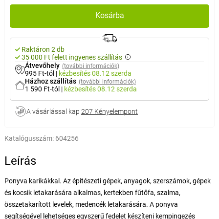
Kosárba
Raktáron 2 db
35 000 Ft felett ingyenes szállítás
Átvevőhely
(további információk)
995 Ft-tól
|
kézbesítés
08.12 szerda
Házhoz szállítás
(további információk)
1 590 Ft-tól
|
kézbesítés
08.12 szerda
A vásárlással kap
207 Kényelempont
Katalógusszám:
604256
Leírás
Ponyva karikákkal. Az épitészeti gépek, anyagok, szerszámok, gépek
és kocsik letakarására alkalmas, kertekben fűtőfa, szalma,
összetakarított levelek, medencék letakarására. A ponyva
segítségével lehetséges egyszerű fedelet készíteni kempingezés