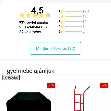
4,5
173
5
42
4
14
3
93% ügyfél ajánlja
4
2
238 értékelés
5
1
32 vélemény
Minden értékelés (32)
Figyelmébe ajánljuk
Previous
%
-8%
-7%