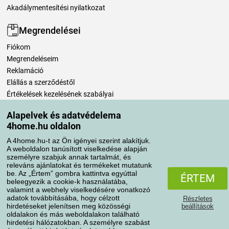
Akadálymentesítési nyilatkozat
Megrendelései
Fiókom
Megrendeléseim
Reklamáció
Elállás a szerződéstől
Értékelések kezelésének szabályai
Alapelvek és adatvédelema
Szállítási módok
4home.hu oldalon
A 4home.hu-t az Ön igényei szerint alakítjuk.
A weboldalon tanúsított viselkedése alapján
Fizetési módok
személyre szabjuk annak tartalmát, és
releváns ajánlatokat és termékeket mutatunk
be. Az „Értem” gombra kattintva egyúttal
ÉRTEM
beleegyezik a cookie-k használatába,
valamint a webhely viselkedésére vonatkozó
adatok továbbításába, hogy célzott
Részletes
hirdetéseket jelenítsen meg közösségi
beállítások
oldalakon és más weboldalakon található
hirdetési hálózatokban. A személyre szabást