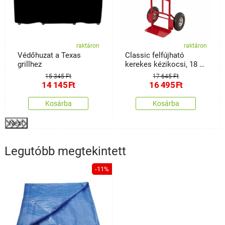
raktáron
raktáron
Védőhuzat a Texas
Classic felfújható
grillhez
kerekes kézikocsi, 18 x
36 x 113 cm
15 345 Ft
17 645 Ft
14 145
Ft
16 495
Ft
Kosárba
Kosárba
Next
Legutóbb megtekintett
-11%