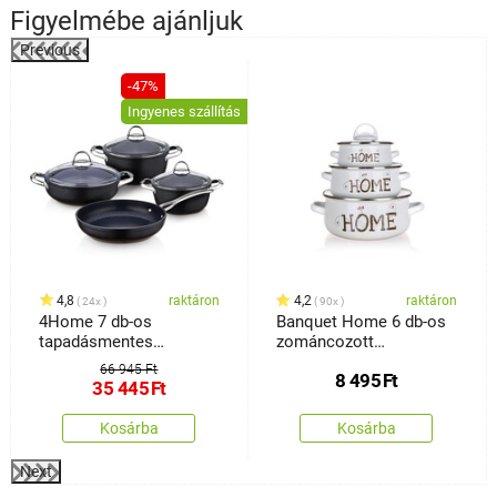
Figyelmébe ajánljuk
Previous
-47%
Ingyenes szállítás
4,8
raktáron
4,2
raktáron
24x
90x
4Home 7 db-os
Banquet Home 6 db-os
tapadásmentes
zománcozott
edénykészlet, titánium
edénykészlet
66 945 Ft
8 495
Ft
35 445
Ft
Kosárba
Kosárba
Next