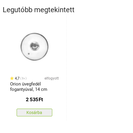
Legutóbb megtekintett
4,7
elfogyott
3x
Orion üvegfedél
fogantyúval, 14 cm
2 535
Ft
Kosárba