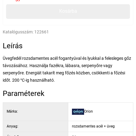
Kosárba
Katalógusszám:
122661
Leírás
Üvegfedél rozsdamentes acél fogantyúval és lyukkal a felesleges gőz
távozásához. Használja fazékra, lábasra, serpenyőre vagy
serpenyőre. Energiát takarít meg főzés közben, csökkenti a főzési
időt. 200 °C-ig használható.
Paraméterek
Márka:
Orion
Anyag:
rozsdamentes acél + üveg