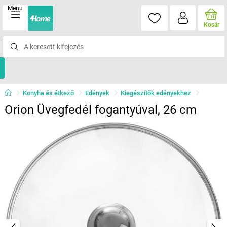
Menu
Kosár
Konyha és étkező
Edények
Kiegészítők edényekhez
Orion Üvegfedél fogantyúval, 26 cm