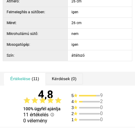
Átmérő:
26 cm
Felmelegítés a sütőben:
igen
Méret:
26 cm
Mikrohullámú sütő:
nem
Mosogatógép:
igen
Szín:
átlátszó
Értékelése
(11)
Kérdések
(0)
4,8
9
5
2
4
0
3
100% ügyfél ajánlja
0
2
11 értékelés
0
1
0 vélemény