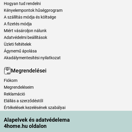
Hogyan tud rendelni
Kényelempontok hűségprogram
A szállítás módja és költsége
A fizetés módja
Miért vásároljon nálunk
Adatvédelmi beállítások
Üzleti feltételek
Ágynemű ápolása
Akadálymentesítési nyilatkozat
Megrendelései
Fiókom
Megrendeléseim
Reklamáció
Elállás a szerződéstől
Értékelések kezelésének szabályai
Alapelvek és adatvédelema
Szállítási módok
4home.hu oldalon