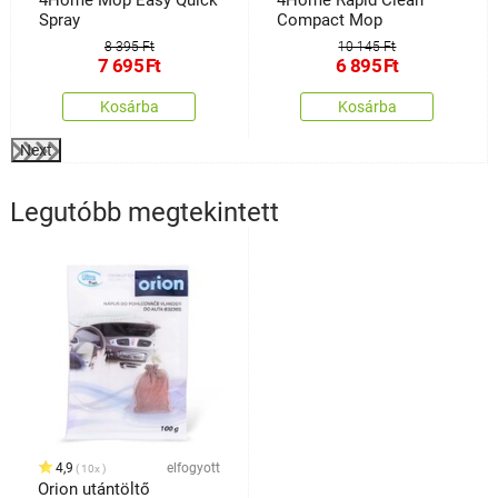
Spray
Compact Mop
8 395 Ft
10 145 Ft
7 695
Ft
6 895
Ft
Kosárba
Kosárba
Next
Legutóbb megtekintett
4,9
elfogyott
10x
Orion utántöltő