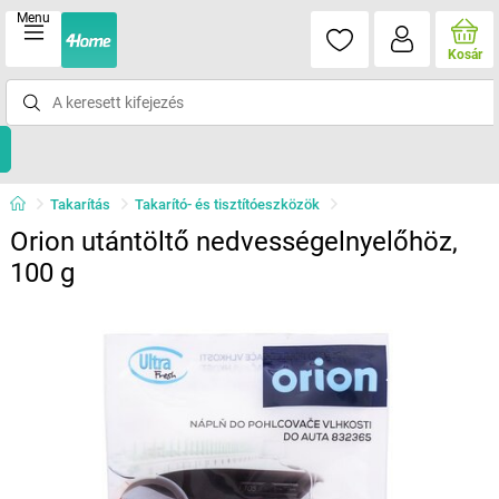
Menu
Kosár
Takarítás
Takarító- és tisztítóeszközök
Orion utántöltő nedvességelnyelőhöz,
100 g