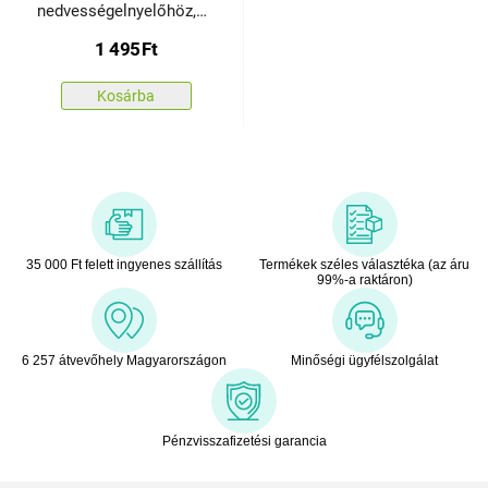
nedvességelnyelőhöz,
100 g
1 495
Ft
Kosárba
35 000 Ft felett ingyenes szállítás
Termékek széles választéka (az áru
99%-a raktáron)
6 257 átvevőhely Magyarországon
Minőségi ügyfélszolgálat
Pénzvisszafizetési garancia