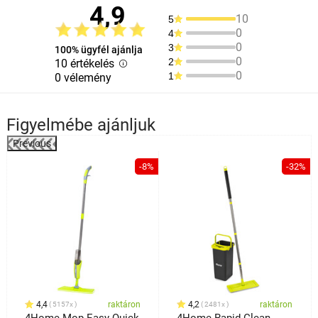
4,9
10
5
0
4
0
3
100% ügyfél ajánlja
0
2
10 értékelés
0
1
0 vélemény
Figyelmébe ajánljuk
Previous
%
-8%
-32%
4,4
raktáron
4,2
raktáron
5157x
2481x
4Home Mop Easy Quick
4Home Rapid Clean