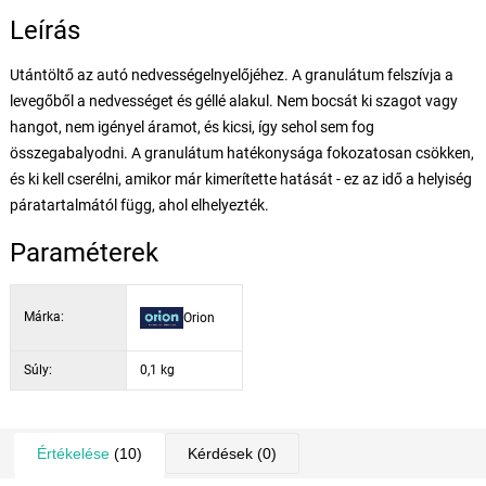
Leírás
Utántöltő az autó nedvességelnyelőjéhez. A granulátum felszívja a
levegőből a nedvességet és géllé alakul. Nem bocsát ki szagot vagy
hangot, nem igényel áramot, és kicsi, így sehol sem fog
összegabalyodni. A granulátum hatékonysága fokozatosan csökken,
és ki kell cserélni, amikor már kimerítette hatását - ez az idő a helyiség
páratartalmától függ, ahol elhelyezték.
Paraméterek
Márka:
Orion
Súly:
0,1 kg
Értékelése
(10)
Kérdések
(0)