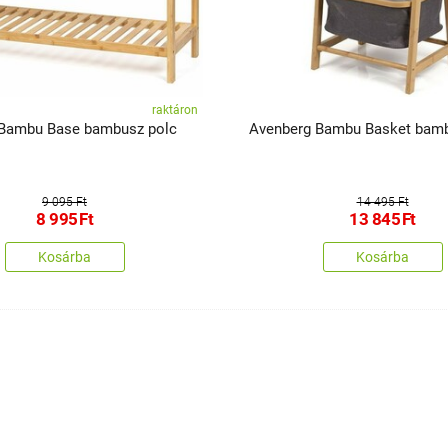
raktáron
Avenberg Bambu Base bambusz polc
Avenberg Bambu Basket bamb
9 095 Ft
14 495 Ft
8 995
Ft
13 845
Ft
Kosárba
Kosárba