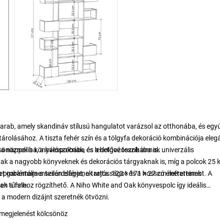
rab, amely skandináv stílusú hangulatot varázsol az otthonába, és egyú
tárolásához. A tiszta fehér szín és a tölgyfa dekoráció kombinációja eleg
ő a nappaliba, a hálószobába és a dolgozószobába is.
lcsönöznek a könyvespolcnak, és lehetővé teszik annak univerzális
nak a nagyobb könyveknek és dekorációs tárgyaknak is, míg a polcok 25 
is problémamentesen elférjenek rajta. 120 × 171 × 27 cm méreteinek
 garantálja a szilárdságot, a tartósságot és a hosszú élettartamot. A
nak tűnne.
n a falhoz rögzíthető. A Niho White and Oak könyvespolc így ideális
s a modern dizájnt szeretnék ötvözni.
s megjelenést kölcsönöz