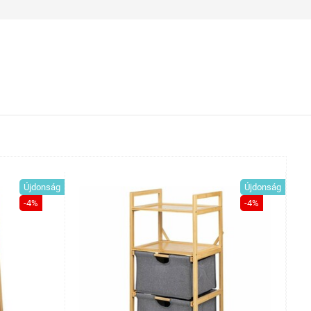
Újdonság
Újdonság
-4%
-4%