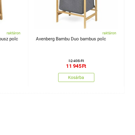
raktáron
raktáron
usz polc
Avenberg Bambu Duo bambus polc
A
12 495 Ft
11 945
Ft
Kosárba