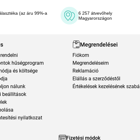
álasztéka (az áru 99%-a
6 257 átvevőhely
Magyarországon
ás
Megrendelései
rendelni
Fiókom
ntok hűségprogram
Megrendeléseim
módja és költsége
Reklamáció
ódja
Elállás a szerződéstől
oljon nálunk
Értékelések kezelésének szabá
 beállítások
elek
polása
esítési nyilatkozat
Fizetési módok