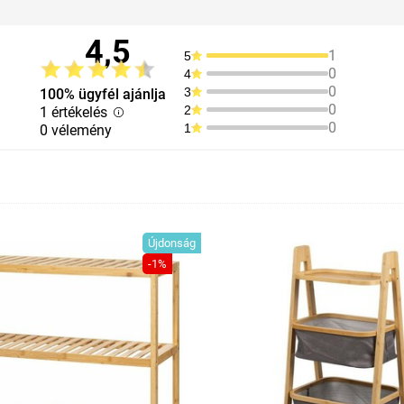
4,5
1
5
0
4
0
3
100% ügyfél ajánlja
0
2
1 értékelés
0
1
0 vélemény
Újdonság
-1%