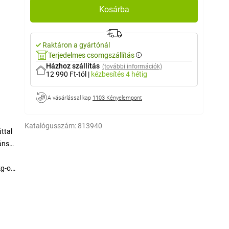
Kosárba
Raktáron a gyártónál
Terjedelmes csomgszállítás
Házhoz szállítás
(további információk)
12 990 Ft-tól
|
kézbesítés
4 hétig
A vásárlással kap
1103 Kényelempont
Katalógusszám:
813940
ttal
áns
kg-os