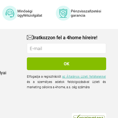
Minőségi
Pénzvisszafizetési
ügyfélszolgálat
garancia
Iratkozzon fel a 4home híreire!
lyai
Elfogadja a regisztrációt
az Általános üzleti feltételekkel
és a személyes adatok feldolgozásával üzleti és
marketing célokra a 4home, a.s. cég számára