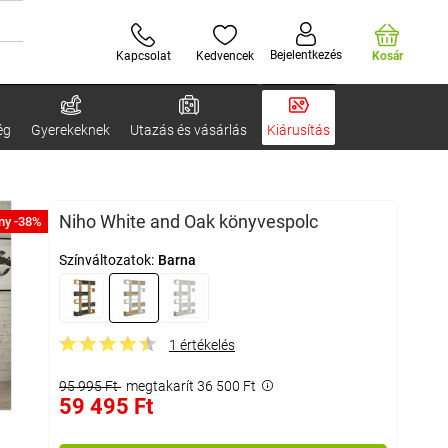
Bejelentkezés
Kapcsolat
Kedvencek
Kosár
ég
Gyerekeknek
Utazás és vásárlás
Kiárusítás
Niho White and Oak könyvespolc
ny -38%
Színváltozatok:
Barna
1 értékelés
95 995 Ft
megtakarít 36 500 Ft
59 495 Ft