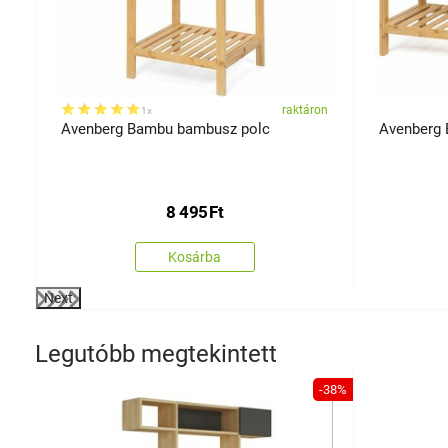
on
raktáron
1x
Avenberg Bambu bambusz polc
8 495
Ft
Kosárba
Next
Legutóbb megtekintett
-38%