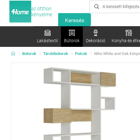
az otthon
kényelme
Lakástextil
Bútorok
Dekoráció
Konyha és étk
Bútorok
Tárolóbútorok
Polcok
Niho White and Oak köny