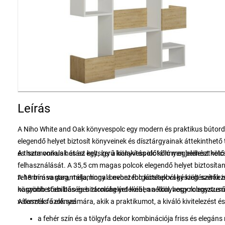
Leírás
A Niho White and Oak könyvespolc egy modern és praktikus bútorda
elegendő helyet biztosít könyveinek és dísztárgyainak áttekinthető 
és harmonikus hatást kelt, így a könyvespolc könnyen beilleszthet
A tiszta vonalak és az egyszerű kialakítás időtálló megjelenést kö
felhasználását. A 35,5 cm magas polcok elegendő helyet biztosíta
teherbírása garantálja, hogy a nehezebb kötetek vagy kiegészítők 
A 18 mm vastag, melaminnal bevont forgácslapból készült szerkezet
köszönhetően bőséges tárolóhelyet kínál, anélkül, hogy robosztus
nagyobb stabilitás és biztonság érdekében a könyvespolc egyszerűe
választás azok számára, akik a praktikumot, a kiváló kivitelezést é
A termék fő előnyei
a fehér szín és a tölgyfa dekor kombinációja friss és elegán