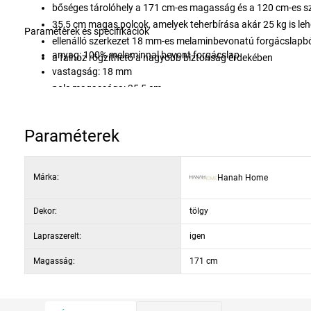
bőséges tárolóhely a 171 cm-es magasság és a 120 cm-es 
35,5 cm magas polcok, amelyek teherbírása akár 25 kg is leh
Paraméterek és specifikációk
ellenálló szerkezet 18 mm-es melaminbevonatú forgácslapb
anyag: 100% melaminnal bevont forgácslap
a falhoz rögzíthető a nagyobb biztonság érdekében
vastagság: 18 mm
polc magassága: 35,5 cm
polc teherbírása: 25 kg
szín: fehér és tölgyfa dekor
Paraméterek
Márka:
Hanah Home
Dekor:
tölgy
Lapraszerelt:
igen
Magasság:
171 cm