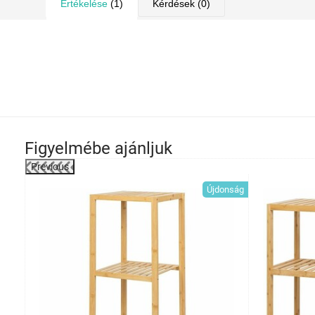
Értékelése
(1)
Kérdések
(0)
Figyelmébe ajánljuk
Previous
-20%
Újdonság