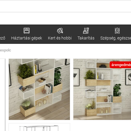
ező
Háztartási gépek
Kert és hobbi
Takarítás
Szépség, egészs
vespolc
árengedmé