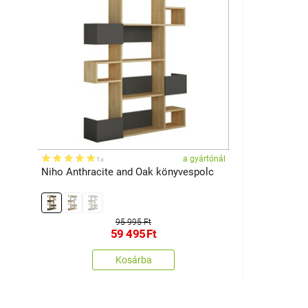
a gyártónál
1x
Niho Anthracite and Oak könyvespolc
95 995 Ft
59 495
Ft
Kosárba