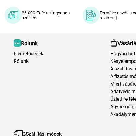
35 000 Ft felett ingyenes
Termékek széles v
szállítás
raktáron)
Rólunk
Vásárl
Elérhetőségek
Hogyan tud 
Rólunk
Kényelempo
A szállítás 
A fizetés m
Miért vásár
Adatvédelmi
Üzleti feltét
Ágynemű á
Akadályment
Szállítási módok