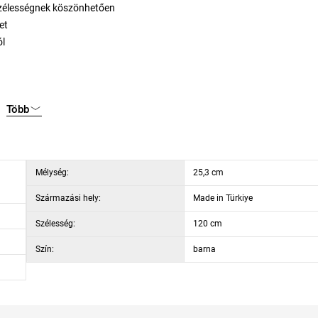
szélességnek köszönhetően
et
ól
Több
Mélység:
25,3 cm
Származási hely:
Made in Türkiye
Szélesség:
120 cm
Szín:
barna