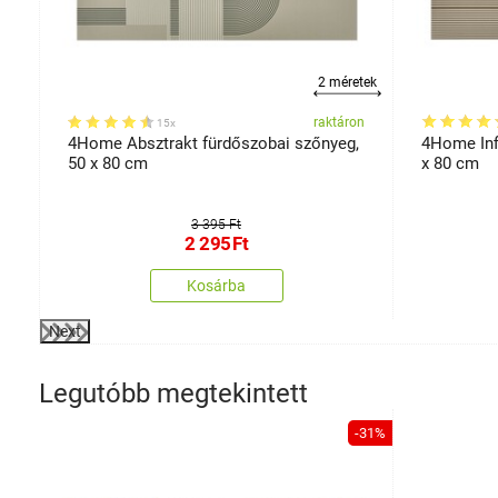
2 méretek
on
raktáron
15x
t
4Home Absztrakt fürdőszobai szőnyeg,
4Home Infi
50 x 80 cm
x 80 cm
3 395 Ft
2 295
Ft
Kosárba
Next
Legutóbb megtekintett
-31%