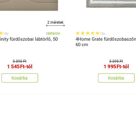
2 méretek
raktáron
10x
12x
nity fürdőszobai lábtörlő, 50
4Home Grate fürdőszobaszőny
60 cm
3 395 Ft
3 395 Ft
1 545
Ft
-tól
1 995
Ft
-tól
Kosárba
Kosárba