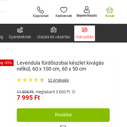
Bejelentkezés
Kapcsolat
Kedvencek
Kosár
ég
Gyerekeknek
Utazás és vásárlás
Kiárusítás
Levendula fürdőszobai készlet kivágás
ny -31%
nélkül, 60 x 100 cm, 60 x 50 cm
52 értékelés
11 595 Ft
megtakarít 3 600 Ft
7 995 Ft
Kosárba