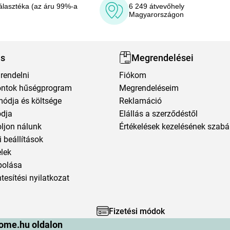
álasztéka (az áru 99%-a
6 249 átvevőhely
Magyarországon
ás
Megrendelései
rendelni
Fiókom
ntok hűségprogram
Megrendeléseim
módja és költsége
Reklamáció
ódja
Elállás a szerződéstől
oljon nálunk
Értékelések kezelésének szabá
 beállítások
elek
polása
esítési nyilatkozat
Fizetési módok
ome.hu oldalon