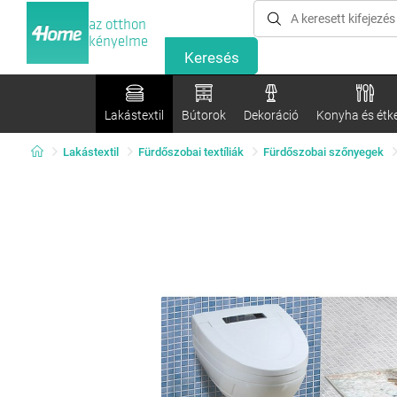
az otthon
kényelme
Lakástextil
Bútorok
Dekoráció
Konyha és étk
Lakástextil
Fürdőszobai textíliák
Fürdőszobai szőnyegek