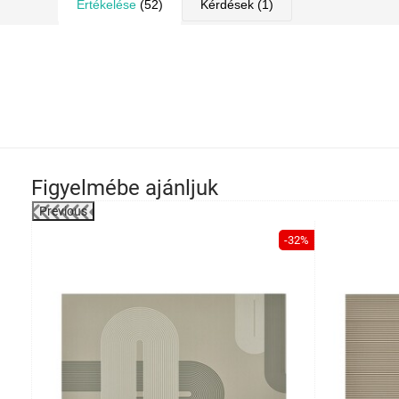
Értékelése
(52)
Kérdések
(1)
Figyelmébe ajánljuk
Previous
-7%
-32%