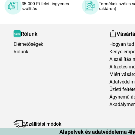
35 000 Ft felett ingyenes
Termékek széles v
szállítás
raktáron)
Rólunk
Vásárl
Elérhetőségek
Hogyan tud 
Rólunk
Kényelempo
A szállítás 
A fizetés m
Miért vásár
Adatvédelmi
Üzleti feltét
Ágynemű á
Akadályment
Szállítási módok
Alapelvek és adatvédelema 4h