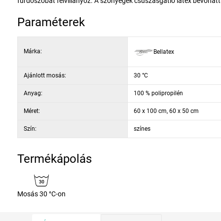
fürdőszobát felvillanyoz. A szőnyegek csúszásgátló latex bevonat
Paraméterek
Márka:
Bellatex
Ajánlott mosás:
30 °C
Anyag:
100 % polipropilén
Méret:
60 x 100 cm, 60 x 50 cm
Szín:
színes
Termékápolás
Mosás 30 °C-on