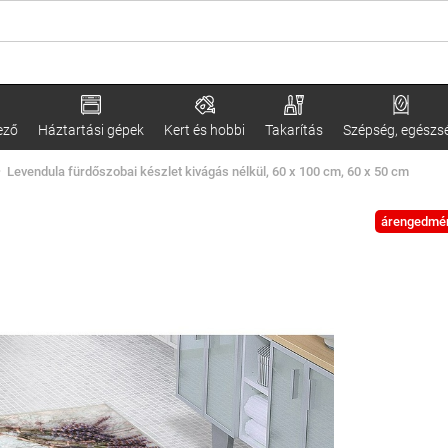
ező
Háztartási gépek
Kert és hobbi
Takarítás
Szépség, egészs
Levendula fürdőszobai készlet kivágás nélkül, 60 x 100 cm, 60 x 50 cm
árengedmé