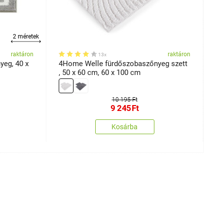
2 méretek
raktáron
raktáron
13x
eg, 40 x
4Home Welle fürdőszobaszőnyeg szett
4
, 50 x 60 cm, 60 x 100 cm
5
10 195 Ft
9 245
Ft
Kosárba