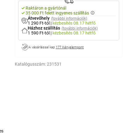
Raktáron a gyártónál
35 000 Ft felett ingyenes szállítás
Átvevőhely
(további információk)
1 290 Ft-tól
|
kézbesítés
08.17 hétfő
Házhoz szállítás
(további információk)
1 590 Ft-tól
|
kézbesítés
08.17 hétfő
A vásárlással kap
177 Kényelempont
Katalógusszám:
231531
es