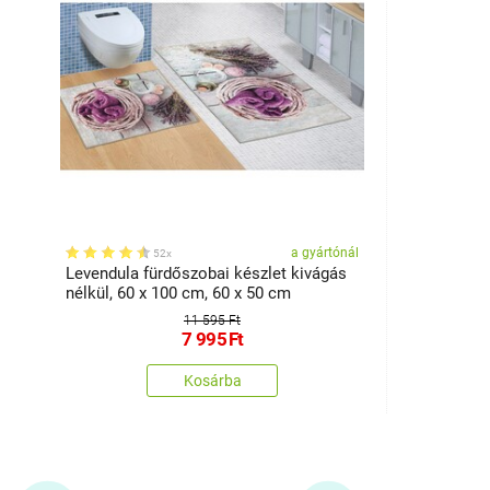
a gyártónál
52x
Levendula fürdőszobai készlet kivágás
nélkül, 60 x 100 cm, 60 x 50 cm
11 595 Ft
7 995
Ft
Kosárba