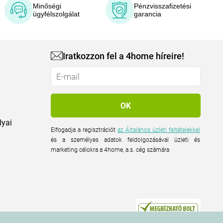
Minőségi
Pénzvisszafizetési
ügyfélszolgálat
garancia
Iratkozzon fel a 4home híreire!
lyai
Elfogadja a regisztrációt
az Általános üzleti feltételekkel
és a személyes adatok feldolgozásával üzleti és
marketing célokra a 4home, a.s. cég számára