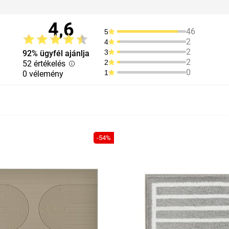
4,6
46
5
2
4
2
3
92% ügyfél ajánlja
2
2
52 értékelés
0
1
0 vélemény
-54%