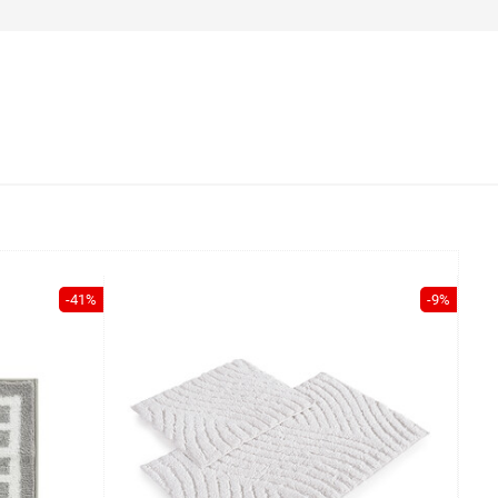
-41%
-9%