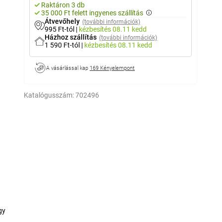
Raktáron 3 db
35 000 Ft felett ingyenes szállítás
Átvevőhely
(további információk)
995 Ft-tól
|
kézbesítés
08.11 kedd
Házhoz szállítás
(további információk)
1 590 Ft-tól
|
kézbesítés
08.11 kedd
A vásárlással kap
169 Kényelempont
Katalógusszám:
702496
gy