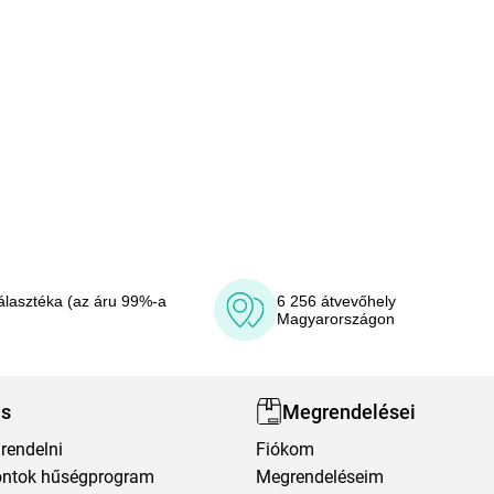
álasztéka (az áru 99%-a
6 256 átvevőhely
Magyarországon
ás
Megrendelései
rendelni
Fiókom
ntok hűségprogram
Megrendeléseim