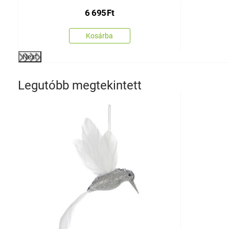
6 695
Ft
Kosárba
Next
Legutóbb megtekintett