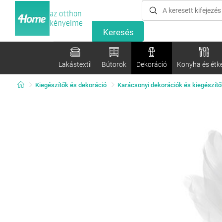
az otthon
kényelme
Lakástextil
Bútorok
Dekoráció
Konyha és étk
Kiegészítők és dekoráció
Karácsonyi dekorációk és kiegészítő