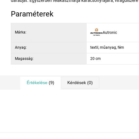
darabját. Egyszerűen felakaszthatja karácsonyfájára, virágdíszére
Paraméterek
Márka:
Autronic
Anyag:
textil, műanyag, fém
Magasság:
20 cm
Értékelése
(9)
Kérdések
(0)