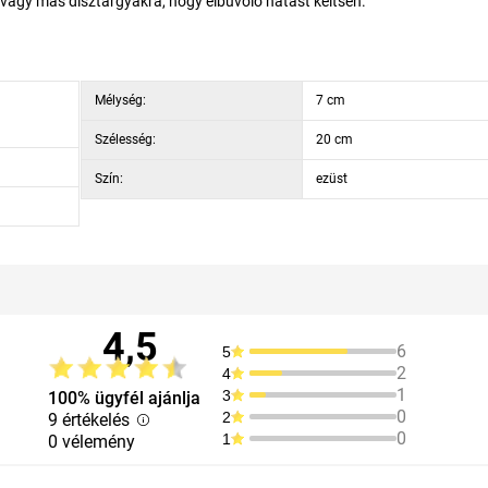
 vagy más dísztárgyakra, hogy elbűvölő hatást keltsen.
Mélység:
7 cm
Szélesség:
20 cm
Szín:
ezüst
4,5
6
5
2
4
1
3
100% ügyfél ajánlja
0
2
9 értékelés
0
1
0 vélemény