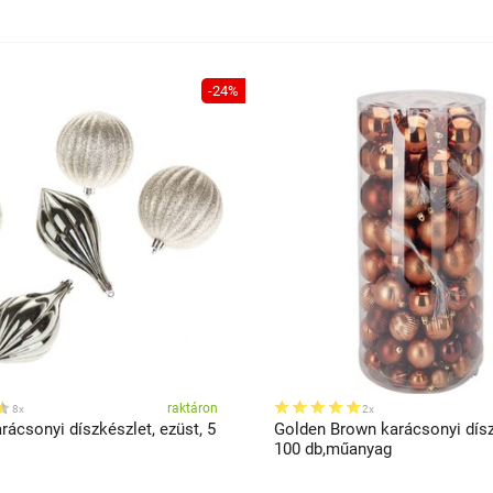
-24%
raktáron
8x
2x
rácsonyi díszkészlet, ezüst, 5
Golden Brown karácsonyi dísz
100 db,műanyag