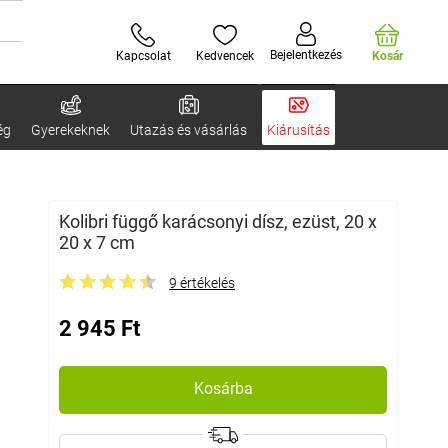
Bejelentkezés
Kapcsolat
Kedvencek
Kosár
ég
Gyerekeknek
Utazás és vásárlás
Kiárusítás
Kolibri függő karácsonyi dísz, ezüst, 20 x
20 x 7 cm
9 értékelés
2 945 Ft
Kosárba