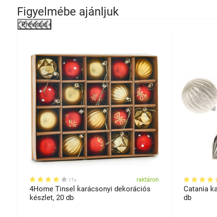
Figyelmébe ajánljuk
Previous
on
raktáron
17x
4Home Tinsel karácsonyi dekorációs
Catania ka
készlet, 20 db
db