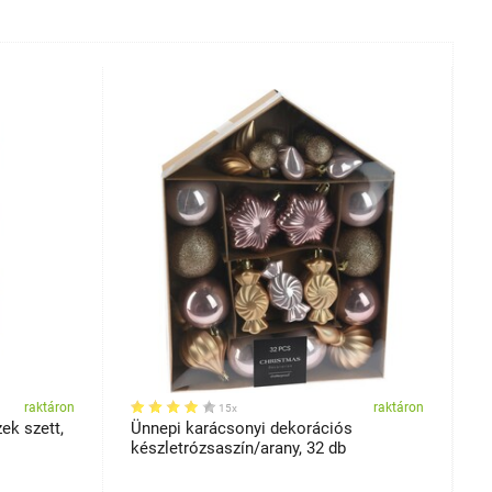
raktáron
raktáron
15x
ek szett,
Ünnepi karácsonyi dekorációs
K
készletrózsaszín/arany, 32 db
p
s