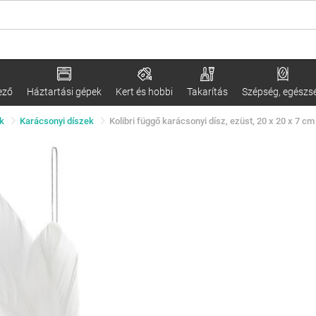
ező
Háztartási gépek
Kert és hobbi
Takarítás
Szépség, egészs
k
Karácsonyi díszek
Kolibri függő karácsonyi dísz, ezüst, 20 x 20 x 7 cm