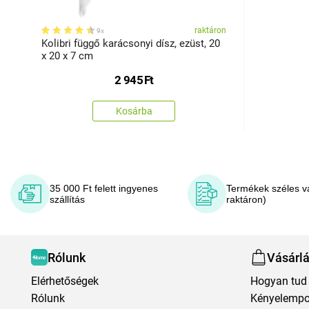
raktáron
9x
Kolibri függő karácsonyi dísz, ezüst, 20
x 20 x 7 cm
2 945
Ft
Kosárba
35 000 Ft felett ingyenes
Termékek széles v
szállítás
raktáron)
Rólunk
Vásárl
Elérhetőségek
Hogyan tud 
Rólunk
Kényelempo