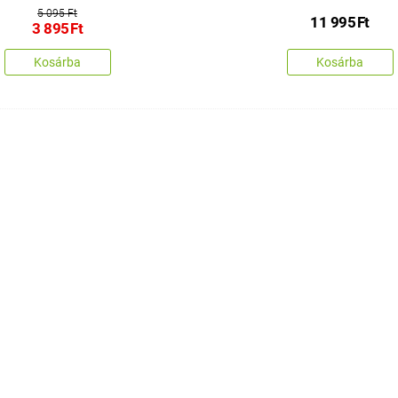
5 095 Ft
11 995
Ft
3 895
Ft
Kosárba
Kosárba