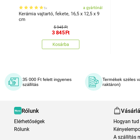
a gyártónál
5x
Kerámia vajtartó, fekete, 16,5 x 12,5 x 9
cm
5 945 Ft
3 845
Ft
Kosárba
35 000 Ft felett ingyenes
Termékek széles v
szállítás
raktáron)
Rólunk
Vásárl
Elérhetőségek
Hogyan tud 
Rólunk
Kényelempo
A szállítás 