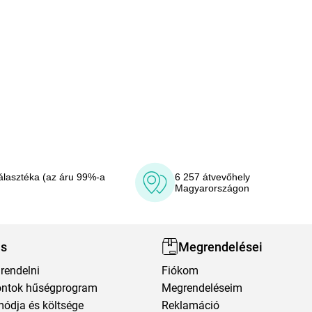
álasztéka (az áru 99%-a
6 257 átvevőhely
Magyarországon
ás
Megrendelései
rendelni
Fiókom
ntok hűségprogram
Megrendeléseim
módja és költsége
Reklamáció