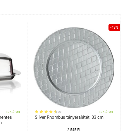
-43%
raktáron
raktáron
2x
mentes
Silver Rhombus tányéralátét, 33 cm
B
m
2 545 Ft