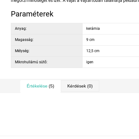
megőrzi minőségét és ízét. A vajat a vajtartóban tálalhatja például
Paraméterek
Anyag:
kerámia
Magasság:
9 cm
Mélység:
12,5 cm
Mikrohullámú sütő:
igen
Értékelése
(5)
Kérdések
(0)