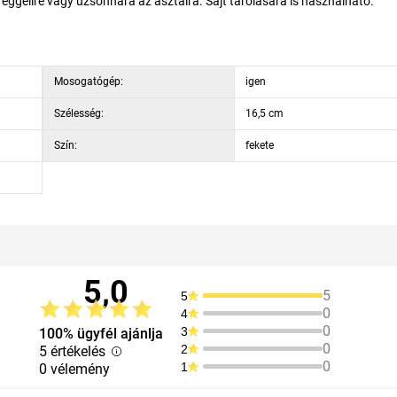
 reggelire vagy uzsonnára az asztalra. Sajt tárolására is használható.
Mosogatógép:
igen
Szélesség:
16,5 cm
Szín:
fekete
5,0
5
5
0
4
0
3
100% ügyfél ajánlja
0
2
5 értékelés
0
1
0 vélemény