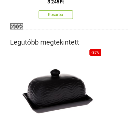
3 245
Ft
Kosárba
Next
Legutóbb megtekintett
-35%