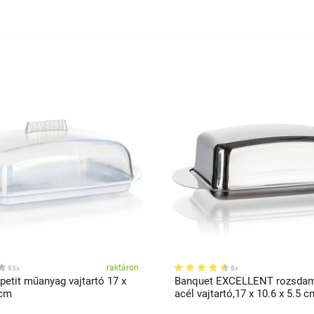
raktáron
93x
8x
petit műanyag vajtartó 17 x
Banquet EXCELLENT rozsda
 cm
acél vajtartó,17 x 10.6 x 5.5 c