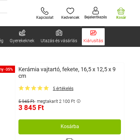
Bejelentkezés
Kapcsolat
Kedvencek
Kosár
ég
Gyerekeknek
Utazás és vásárlás
Kiárusítás
Kerámia vajtartó, fekete, 16,5 x 12,5 x 9
ny -35%
cm
5 értékelés
5 945 Ft
megtakarít 2 100 Ft
3 845 Ft
Kosárba