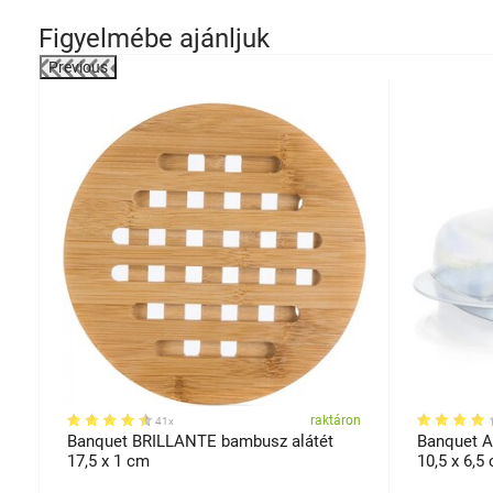
Figyelmébe ajánljuk
Previous
-1%
on
raktáron
41x
Banquet BRILLANTE bambusz alátét
Banquet A
17,5 x 1 cm
10,5 x 6,5