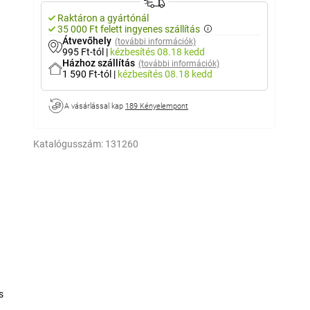
Raktáron a gyártónál
35 000 Ft felett ingyenes szállítás
Átvevőhely
(további információk)
995 Ft-tól
|
kézbesítés
08.18 kedd
Házhoz szállítás
(további információk)
1 590 Ft-tól
|
kézbesítés
08.18 kedd
A vásárlással kap
189 Kényelempont
Katalógusszám:
131260
s