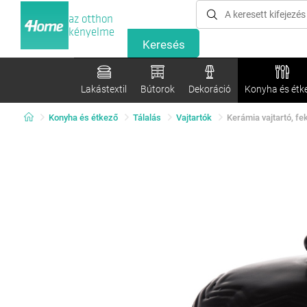
az otthon
kényelme
Lakástextil
Bútorok
Dekoráció
Konyha és étk
Konyha és étkező
Tálalás
Vajtartók
Kerámia vajtartó, fek