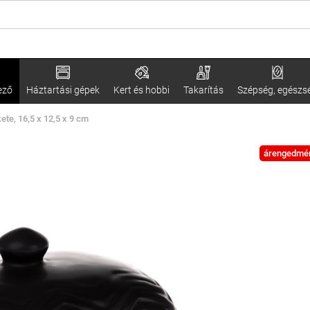
ező
Háztartási gépek
Kert és hobbi
Takarítás
Szépség, egészs
ete, 16,5 x 12,5 x 9 cm
árengedmé