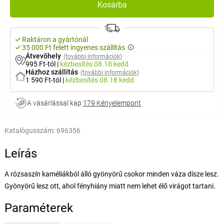
Kosárba
Raktáron a gyártónál
35 000 Ft felett ingyenes szállítás
Átvevőhely
(további információk)
995 Ft-tól
|
kézbesítés
08.18 kedd
Házhoz szállítás
(további információk)
1 590 Ft-tól
|
kézbesítés
08.18 kedd
A vásárlással kap
179 Kényelempont
Katalógusszám:
696356
Leírás
A rózsaszín kaméliákból álló gyönyörű csokor minden váza dísze lesz.
Gyönyörű lesz ott, ahol fényhiány miatt nem lehet élő virágot tartani.
Paraméterek