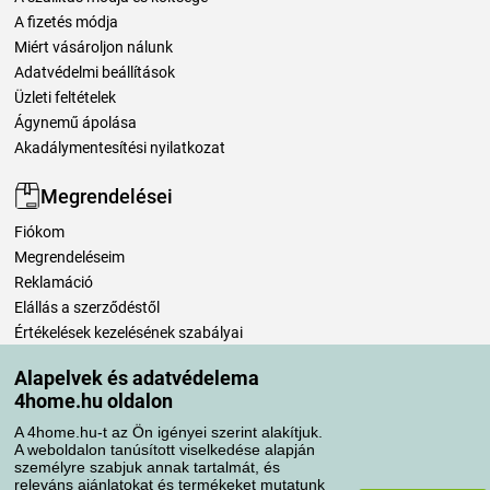
A fizetés módja
Miért vásároljon nálunk
Adatvédelmi beállítások
Üzleti feltételek
Ágynemű ápolása
Akadálymentesítési nyilatkozat
Megrendelései
Fiókom
Megrendeléseim
Reklamáció
Elállás a szerződéstől
Értékelések kezelésének szabályai
Alapelvek és adatvédelema
Szállítási módok
4home.hu oldalon
A 4home.hu-t az Ön igényei szerint alakítjuk.
A weboldalon tanúsított viselkedése alapján
Fizetési módok
személyre szabjuk annak tartalmát, és
releváns ajánlatokat és termékeket mutatunk