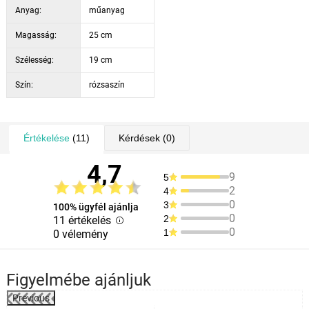
Anyag:
műanyag
Magasság:
25 cm
Szélesség:
19 cm
Szín:
rózsaszín
Értékelése
(11)
Kérdések
(0)
4,7
9
5
2
4
0
3
100% ügyfél ajánlja
0
2
11 értékelés
0
1
0 vélemény
Figyelmébe ajánljuk
Previous