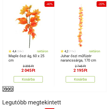
%
-40%
-20%
4,4
raktáron
4,2
raktáron
24x
11x
Maple őszi ág, 60 x 25
Juhar őszi műfüzér
cm
narancssárga, 170 cm
3 395 Ft
2 745 Ft
2 045
Ft
2 195
Ft
Kosárba
Kosárba
Next
Legutóbb megtekintett