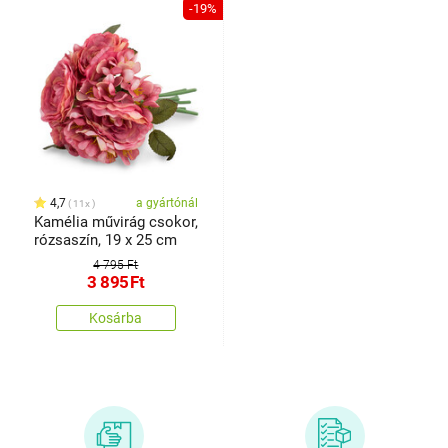
-19%
4,7
a gyártónál
11x
Kamélia művirág csokor,
rózsaszín, 19 x 25 cm
4 795 Ft
3 895
Ft
Kosárba