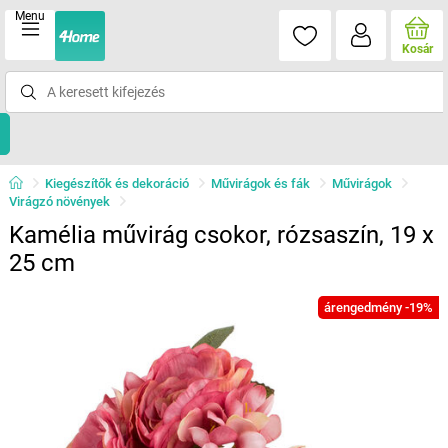
Menu
Kosár
Kiegészítők és dekoráció
Művirágok és fák
Művirágok
Virágzó növények
Kamélia művirág csokor, rózsaszín, 19 x
25 cm
árengedmény -19%