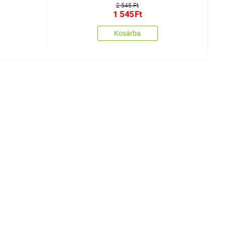
2 545 Ft
1 545
Ft
Kosárba