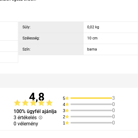
Súly:
0,02 kg
Szélesség:
10 cm
Szín:
barna
4,8
3
5
0
4
0
3
100% ügyfél ajánlja
0
2
3 értékelés
0
1
0 vélemény