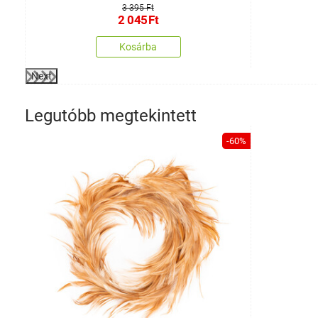
3 395 Ft
2 045
Ft
Kosárba
Next
Legutóbb megtekintett
-60%