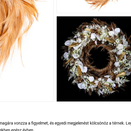
 magára vonzza a figyelmet, és egyedi megjelenést kölcsönöz a térnek. L
tekben egész évben.