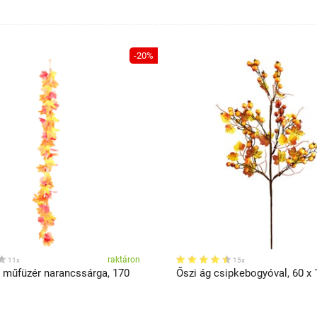
-20%
raktáron
11x
15x
i műfüzér narancssárga, 170
Őszi ág csipkebogyóval, 60 x