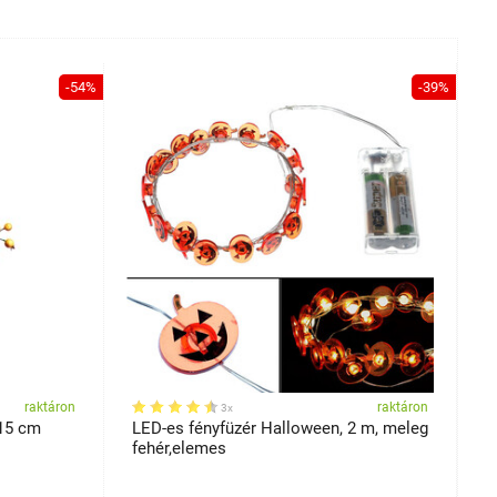
-54%
-39%
raktáron
raktáron
3x
 15 cm
LED-es fényfüzér Halloween, 2 m, meleg
T
fehér,elemes
A
1