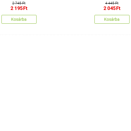
2 745 Ft
4 445 Ft
2 195
Ft
2 045
Ft
Kosárba
Kosárba