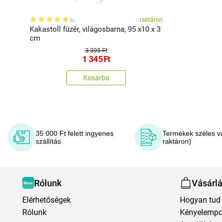
raktáron
3x
Kakastoll füzér, világosbarna, 95 x10 x 3
cm
3 395 Ft
1 345
Ft
Kosárba
35 000 Ft felett ingyenes
Termékek széles v
szállítás
raktáron)
Rólunk
Vásárl
Elérhetőségek
Hogyan tud 
Rólunk
Kényelempo