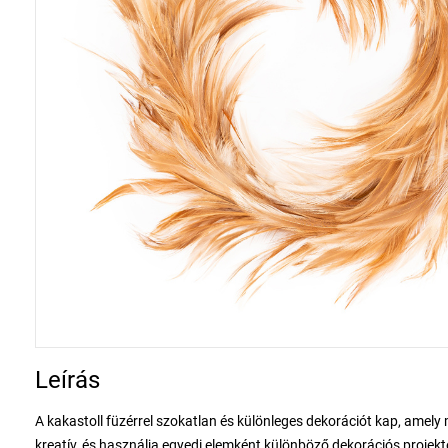
Leírás
A kakastoll füzérrel szokatlan és különleges dekorációt kap, amely
kreatív, és használja egyedi elemként különböző dekorációs projek