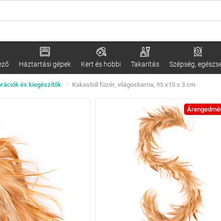
ező
Háztartási gépek
Kert és hobbi
Takarítás
Szépség, egészs
rációk és kiegészítők
Kakastoll füzér, világosbarna, 95 x10 x 3 cm
Árengedmé