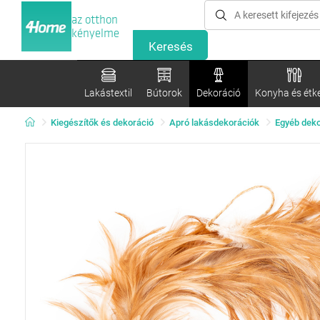
az otthon
kényelme
Lakástextil
Bútorok
Dekoráció
Konyha és étk
Kiegészítők és dekoráció
Apró lakásdekorációk
Egyéb deko