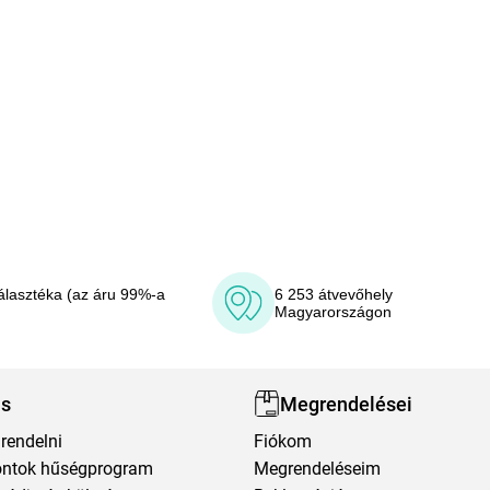
álasztéka (az áru 99%-a
6 253 átvevőhely
Magyarországon
ás
Megrendelései
rendelni
Fiókom
ntok hűségprogram
Megrendeléseim