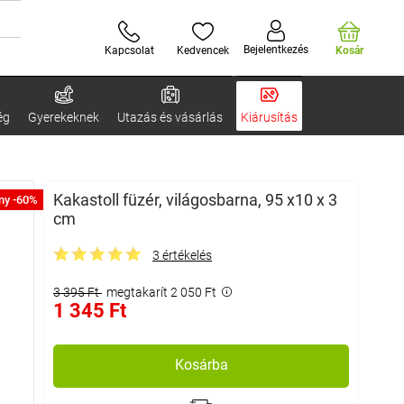
Bejelentkezés
Kapcsolat
Kedvencek
Kosár
ég
Gyerekeknek
Utazás és vásárlás
Kiárusítás
Kakastoll füzér, világosbarna, 95 x10 x 3
ny -60%
cm
3 értékelés
3 395 Ft
megtakarít 2 050 Ft
1 345 Ft
Kosárba