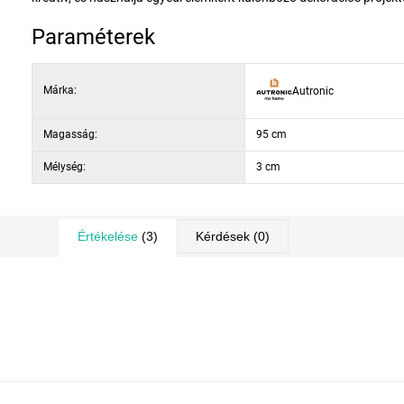
Paraméterek
Márka:
Autronic
Magasság:
95 cm
Mélység:
3 cm
Értékelése
(3)
Kérdések
(0)