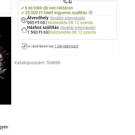
6 és több db van raktáron
35 000 Ft felett ingyenes szállítás
Átvevőhely
(további információk)
995 Ft-tól
|
kézbesítés
08.12 szerda
Házhoz szállítás
(további információk)
1 590 Ft-tól
|
kézbesítés
08.12 szerda
A vásárlással kap
1 Kényelempont
Katalógusszám:
704898
egyen