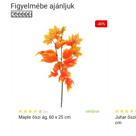
Figyelmébe ajánljuk
Previous
-12%
-40%
on
raktáron
24x
Maple őszi ág, 60 x 25 cm
Juhar ősz
cm