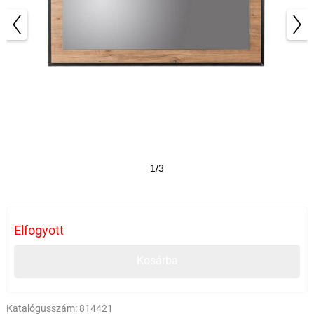
1/3
Elfogyott
Kosárba
Katalógusszám:
814421