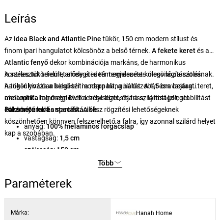
Leírás
Az
Idea Black and Atlantic Pine
tükör, 150 cm modern stílust és
finom ipari hangulatot kölcsönöz a belső térnek.
A fekete keret
és az
Atlantic fenyő
dekor kombinációja markáns, de harmonikus
kontrasztot teremt, amely eredeti megjelenést kölcsönöz a szobának.
A széles tükörfelület elősegíti a tér természetes megvilágítását és
A tükör kiválóan kiegészíti a nappalit, a hálószobát és a bejárati teret,
hangsúlyozza a belső tér modern hangulatát.
A
1,5 cm
vastag
ahol optikailag megnöveli a helyiséget, és friss, nyitott jelleget
melaminfa
minőségi kivitelezése biztosítja a szilárdságot, stabilitást
kölcsönöz neki.
és könnyű karbantartást. A kész rögzítési lehetőségeknek
Paraméterek és specifikációk
köszönhetően könnyen felszerelhető a falra, így azonnal szilárd helyet
anyag:
100% melaminos forgácslap
kap a szobában.
vastagság:
1,5 cm
szélesség:
150 cm
magasság:
60 cm
Több
szín:
fekete / atlanti fenyő
Paraméterek
Márka:
Hanah Home