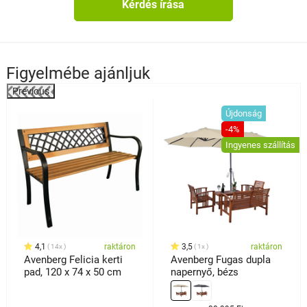
Kérdés írása
Figyelmébe ajánljuk
Previous
%
Újdonság
-4%
Ingyenes szállítás
4,1
raktáron
3,5
raktáron
14x
1x
Avenberg Felicia kerti
Avenberg Fugas dupla
pad, 120 x 74 x 50 cm
napernyő, bézs