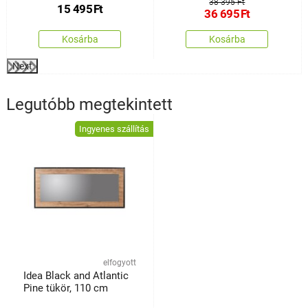
38 395 Ft
15 495
Ft
36 695
Ft
Kosárba
Kosárba
Next
Legutóbb megtekintett
Ingyenes szállítás
elfogyott
Idea Black and Atlantic
Pine tükör, 110 cm