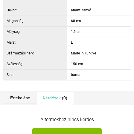
Dekor:
atlanti fenyő
Magasság:
60 cm
Mélység:
1,5 cm
Méret:
L
Származási hely:
Made in Türkiye
Szélesség:
150 cm
Szín:
barna
Értékelése
Kérdések
(0)
A termékhez nincs kérdés