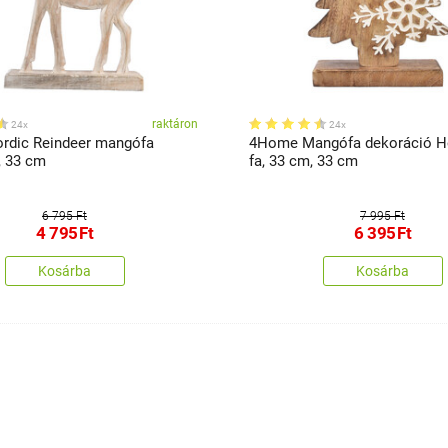
raktáron
24x
24x
rdic Reindeer mangófa
4Home Mangófa dekoráció H
, 33 cm
fa, 33 cm, 33 cm
6 795 Ft
7 995 Ft
4 795
Ft
6 395
Ft
Kosárba
Kosárba