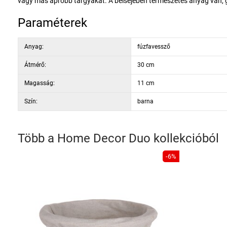
vagy más apróbb tárgyakat. A belsejében természetes anyag van, g
Paraméterek
Anyag:
fúzfavessző
Átmérő:
30 cm
Magasság:
11 cm
Szín:
barna
Több a
Home Decor Duo
kollekcióból
-6%