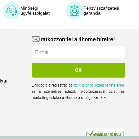
Minőségi
Pénzvisszafizetési
ügyfélszolgálat
garancia
Iratkozzon fel a 4home híreire!
lyai
Elfogadja a regisztrációt
az Általános üzleti feltételekkel
és a személyes adatok feldolgozásával üzleti és
marketing célokra a 4home, a.s. cég számára