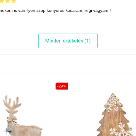
nekem is van ilyen szép kenyeres kosaram, régi vágyam !
Minden értékelés (1)
-29%