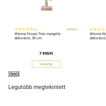
on
raktáron
26x
4Home Frozen Tree mangófa
4Home No
dekoráció, 30 cm
dekoráció
7 995
Ft
Kosárba
Next
Legutóbb megtekintett