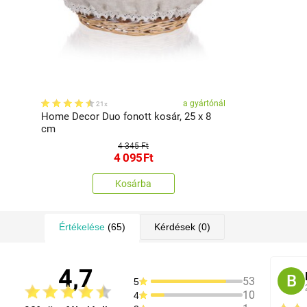
a gyártónál
21x
Home Decor Duo fonott kosár, 25 x 8
cm
4 345 Ft
4 095
Ft
Kosárba
Értékelése
(65)
Kérdések
(0)
4,7
B
53
5
10
4