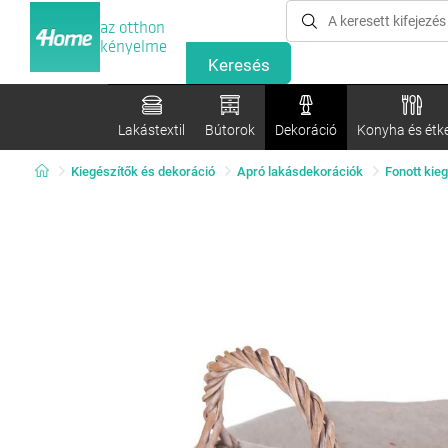
az otthon
kényelme
Lakástextil
Bútorok
Dekoráció
Konyha és étk
Kiegészítők és dekoráció
Apró lakásdekorációk
Fonott kie