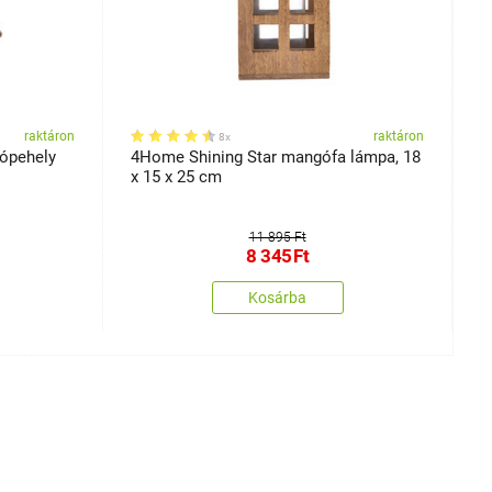
raktáron
raktáron
8x
ópehely
4Home Shining Star mangófa lámpa, 18
4
x 15 x 25 cm
d
11 895 Ft
8 345
Ft
Kosárba