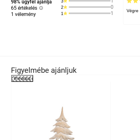
1
3
98% ügyfél ajánlja
0
2
65 értékelés
Végre 
1
1
1 vélemény
Figyelmébe ajánljuk
Previous
-6%