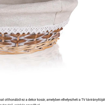
at otthonából ez a dekor kosár, amelyben elhelyezheti a TV távirányítóját