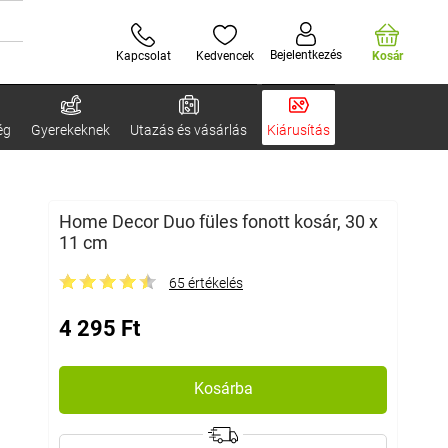
Bejelentkezés
Kapcsolat
Kedvencek
Kosár
ég
Gyerekeknek
Utazás és vásárlás
Kiárusítás
Home Decor Duo füles fonott kosár, 30 x
11 cm
65 értékelés
4 295 Ft
Kosárba