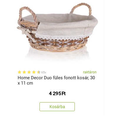
raktáron
65x
Home Decor Duo füles fonott kosár, 30
x 11 cm
4 295
Ft
Kosárba