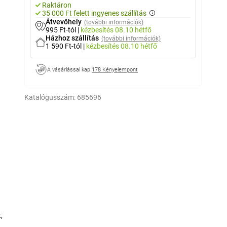
Raktáron
35 000 Ft felett ingyenes szállítás
Átvevőhely
(további információk)
995 Ft-tól
|
kézbesítés
08.10 hétfő
Házhoz szállítás
(további információk)
1 590 Ft-tól
|
kézbesítés
08.10 hétfő
A vásárlással kap
178 Kényelempont
Katalógusszám:
685696
,