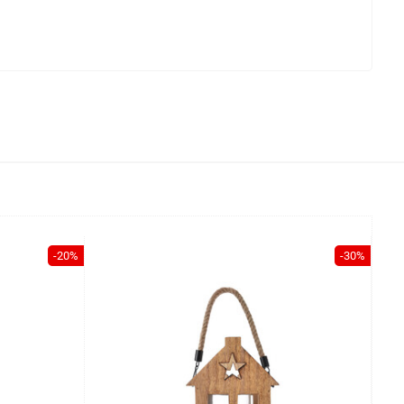
-20%
-30%