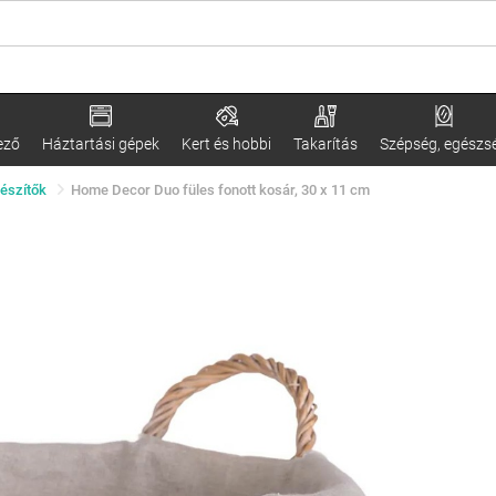
ező
Háztartási gépek
Kert és hobbi
Takarítás
Szépség, egészs
gészítők
Home Decor Duo füles fonott kosár, 30 x 11 cm