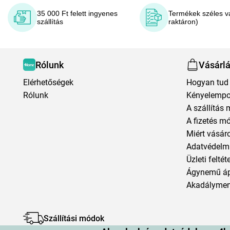
35 000 Ft felett ingyenes
Termékek széles v
szállítás
raktáron)
Rólunk
Vásárl
Elérhetőségek
Hogyan tud 
Rólunk
Kényelempo
A szállítás 
A fizetés m
Miért vásár
Adatvédelmi
Üzleti feltét
Ágynemű á
Akadályment
Szállítási módok