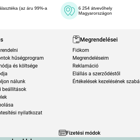
álasztéka (az áru 99%-a
6 254 átvevőhely
Magyarországon
ás
Megrendelései
rendelni
Fiókom
ntok hűségprogram
Megrendeléseim
módja és költsége
Reklamáció
ódja
Elállás a szerződéstől
oljon nálunk
Értékelések kezelésének szabá
 beállítások
elek
polása
esítési nyilatkozat
Fizetési módok