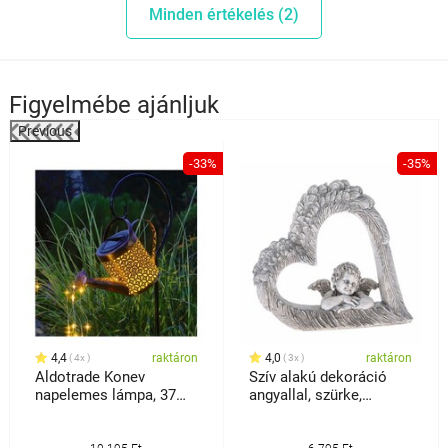
Minden értékelés (2)
Figyelmébe ajánljuk
Previous
%
-33%
-35%
4,4
raktáron
4,0
raktáron
4x
3x
Aldotrade Konev
Szív alakú dekoráció
napelemes lámpa, 37
angyallal, szürke,
LED, meleg fehér
polirezín,26 x 15 x 38 cm