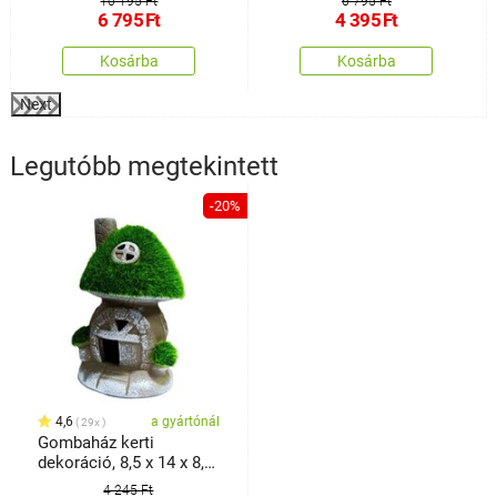
10 195 Ft
6 795 Ft
6 795
Ft
4 395
Ft
Kosárba
Kosárba
Next
Legutóbb megtekintett
-20%
4,6
a gyártónál
29x
Gombaház kerti
dekoráció, 8,5 x 14 x 8,5
cm
4 245 Ft