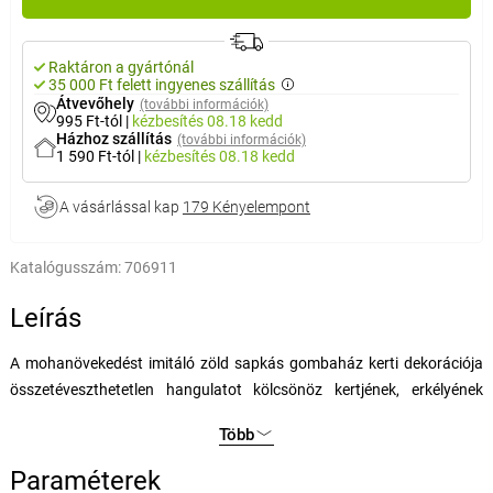
Raktáron a gyártónál
35 000 Ft felett ingyenes szállítás
Átvevőhely
(további információk)
995 Ft-tól
|
kézbesítés
08.18 kedd
Házhoz szállítás
(további információk)
1 590 Ft-tól
|
kézbesítés
08.18 kedd
A vásárlással kap
179 Kényelempont
Katalógusszám:
706911
Leírás
A mohanövekedést imitáló zöld sapkás gombaház kerti dekorációja
összetéveszthetetlen hangulatot kölcsönöz kertjének, erkélyének
vagy teraszának. Stabil ház, időjárásálló, fagy- és UV-álló, beltéri és
Több
kültéri használatra egyaránt alkalmas. Ideális egy mohatörpe család
kiegészítésére vagy önálló díszítőelemként.
Paraméterek