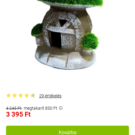
29 értékelés
4 245 Ft
megtakarít 850 Ft
3 395 Ft
Kosárba