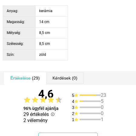
Dobja fel kertjét egy dekoratív gomba alakú házikóval, amely mosolyt
csal mindenki arcára, aki meglátja.
Anyag:
kerámia
Magasság:
14 cm
Mélység:
8,5 cm
Szélesség:
8,5 cm
Szín:
zöld
Értékelése
(29)
Kérdések
(0)
4,6
23
5
5
4
0
3
96% ügyfél ajánlja
0
2
29 értékelés
1
1
2 vélemény