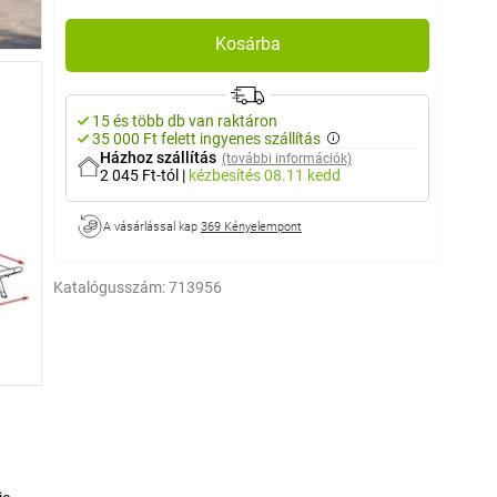
Kosárba
15 és több db van raktáron
35 000 Ft felett ingyenes szállítás
Házhoz szállítás
(további információk)
2 045 Ft-tól
|
kézbesítés
08.11 kedd
A vásárlással kap
369 Kényelempont
Katalógusszám:
713956