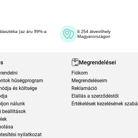
álasztéka (az áru 99%-a
6 254 átvevőhely
Magyarországon
ás
Megrendelései
rendelni
Fiókom
ntok hűségprogram
Megrendeléseim
módja és költsége
Reklamáció
ódja
Elállás a szerződéstől
oljon nálunk
Értékelések kezelésének szabá
 beállítások
elek
polása
esítési nyilatkozat