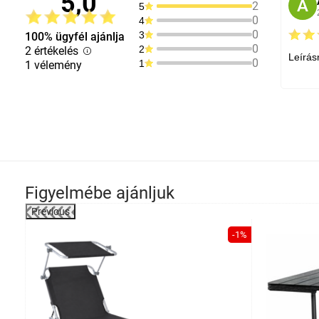
5,0
A
2
5
0
4
0
3
100% ügyfél ajánlja
0
2
2 értékelés
Leírás
0
1
1 vélemény
Figyelmébe ajánljuk
Previous
onság
-1%