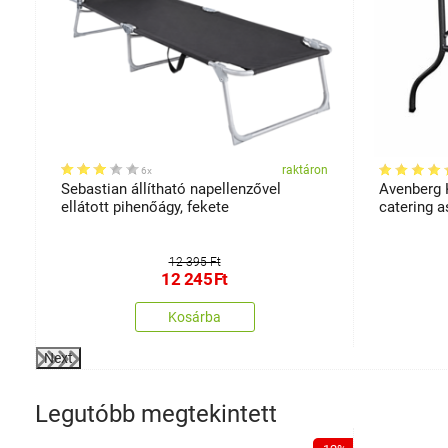
on
raktáron
6x
Sebastian állítható napellenzővel
Avenberg 
ellátott pihenőágy, fekete
catering a
12 395 Ft
12 245
Ft
Kosárba
Next
Legutóbb megtekintett