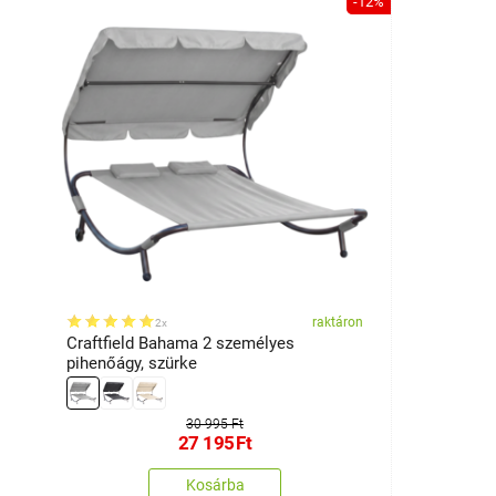
-12%
raktáron
2x
Craftfield Bahama 2 személyes
pihenőágy, szürke
30 995 Ft
27 195
Ft
Kosárba