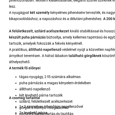
pihenőzónában. Modern kialakításának, elegáns szürke színének és 
lesz.
A nyugágyat
két személy
kényelmes pihenésére tervezték, és
nagy
kikapcsolódáshoz, a napozáshoz és a délutáni pihenéshez.
A 200 
A felületkezelt, szilárd acélszerkezet
kiváló stabilitással és hoss
készült puha párnázás
biztosítja, amely kellemes tapintású és eg
tartozik, amelyek fokozzák a fekvés kényelmét.
A praktikus,
állítható napellenző
védelmet nyújt a közvetlen napfén
árnyékot teremtsen. A hátsó lábakon
található görgőknek
köszönh
áthelyezhető.
A termék fő előnyei
tágas nyugágy, 2 fő számára alkalmas
puha párnázás a magas kényelem érdekében
állítható napellenző
két levehető párna tartozék
A csomag tartalma
szilárd, felületkezelt acélszerkezet
1× 2 személyes pihenőágy napellenzővel
görgők a könnyű mozgatáshoz
2× levehető párna
egyszerű karbantartás és tisztítás