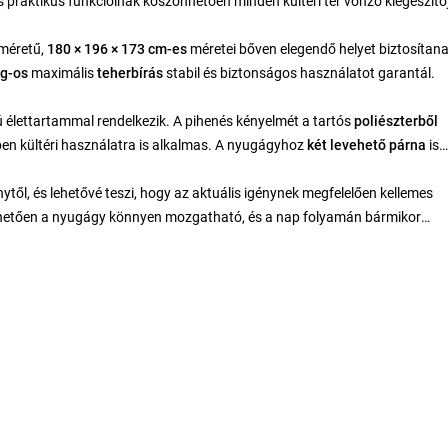
praktikus funkcióinak köszönhetően minden kültéri tér vonzó kiegészítő
méretű,
180 × 196 × 173 cm-es
méretei bőven elegendő helyet biztosítana
kg-os
maximális
teherbírás
stabil és biztonságos használatot garantál.
zú élettartammal rendelkezik. A pihenés kényelmét a
tartós
poliészterből
yben kültéri használatra is alkalmas. A nyugágyhoz
két levehető párna
is
ytől, és lehetővé teszi, hogy az aktuális igénynek megfelelően kellemes
etően a nyugágy könnyen mozgatható, és a nap folyamán bármikor