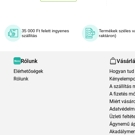
35 000 Ft felett ingyenes
Termékek széles v
szállítás
raktáron)
Rólunk
Vásárl
Elérhetőségek
Hogyan tud 
Rólunk
Kényelempo
A szállítás 
A fizetés m
Miért vásár
Adatvédelmi
Üzleti feltét
Ágynemű á
Akadályment