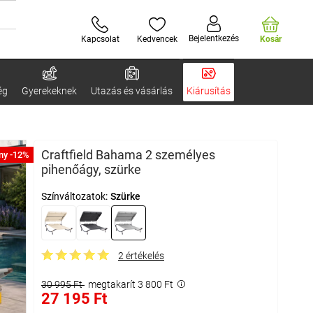
Bejelentkezés
Kapcsolat
Kedvencek
Kosár
ég
Gyerekeknek
Utazás és vásárlás
Kiárusítás
Craftfield Bahama 2 személyes
ny -12%
pihenőágy, szürke
Színváltozatok:
Szürke
2 értékelés
30 995 Ft
megtakarít 3 800 Ft
27 195 Ft