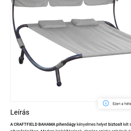
Ezen a hét
Leírás
A CRAFTFIELD BAHAMA pihenőágy
kényelmes helyet
biztosít
két 