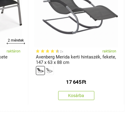
2 méretek
raktáron
raktáron
2x
ekete
Avenberg Merida kerti hintaszék, fekete,
A
147 x 63 x 88 cm
p
c
17 645
Ft
Kosárba