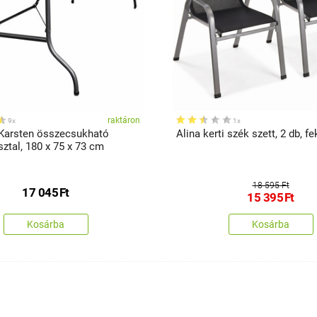
raktáron
9x
1x
Karsten összecsukható
Alina kerti szék szett, 2 db, f
sztal, 180 x 75 x 73 cm
18 595 Ft
17 045
Ft
15 395
Ft
Kosárba
Kosárba