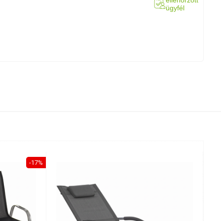
ellenőrzött
ügyfél
-17%