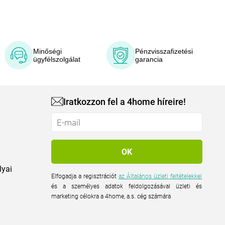
Minőségi
Pénzvisszafizetési
ügyfélszolgálat
garancia
Iratkozzon fel a 4home híreire!
lyai
Elfogadja a regisztrációt
az Általános üzleti feltételekkel
és a személyes adatok feldolgozásával üzleti és
marketing célokra a 4home, a.s. cég számára