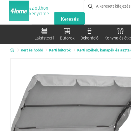
az otthon
kényelme
Lakástextil
Bútorok
Dekoráció
Konyha és étk
Kert és hobbi
Kerti bútorok
Kerti székek, kanapék és aszta