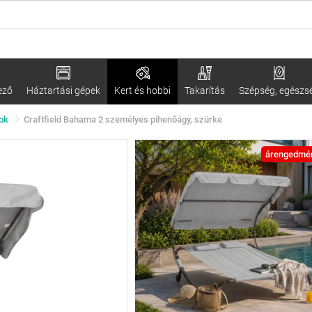
ező
Háztartási gépek
Kert és hobbi
Takarítás
Szépség, egészs
lok
Craftfield Bahama 2 személyes pihenőágy, szürke
árengedmé