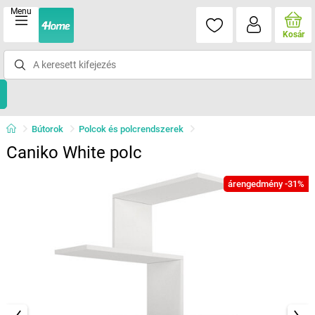
Menu
Kosár
Bútorok
Polcok és polcrendszerek
Caniko White polc
árengedmény -31%