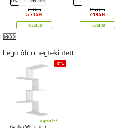
8 495 Ft
11 395 Ft
5 745
Ft
7 195
Ft
Kosárba
Kosárba
Next
Legutóbb megtekintett
-31%
a gyártónál
Caniko White polc