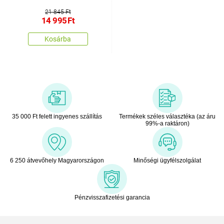
21 845 Ft
14 995
Ft
Kosárba
35 000 Ft felett ingyenes szállítás
Termékek széles választéka (az áru
99%-a raktáron)
6 250 átvevőhely Magyarországon
Minőségi ügyfélszolgálat
Pénzvisszafizetési garancia