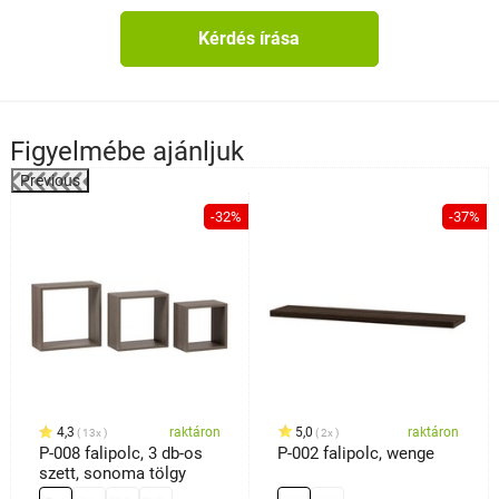
Kérdés írása
Figyelmébe ajánljuk
Previous
%
-32%
-37%
4,3
raktáron
5,0
raktáron
13x
2x
P-008 falipolc, 3 db-os
P-002 falipolc, wenge
szett, sonoma tölgy