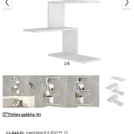
1/6
Teljes galéria (6)
21 845 Ft
megtakarít 6 850 Ft