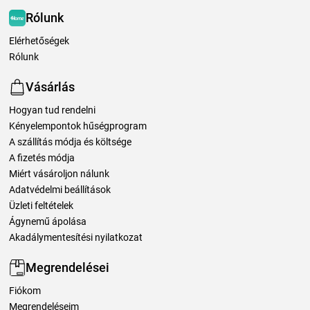
Rólunk
Elérhetőségek
Rólunk
Vásárlás
Hogyan tud rendelni
Kényelempontok hűségprogram
A szállítás módja és költsége
A fizetés módja
Miért vásároljon nálunk
Adatvédelmi beállítások
Üzleti feltételek
Ágynemű ápolása
Akadálymentesítési nyilatkozat
Megrendelései
Fiókom
Megrendeléseim