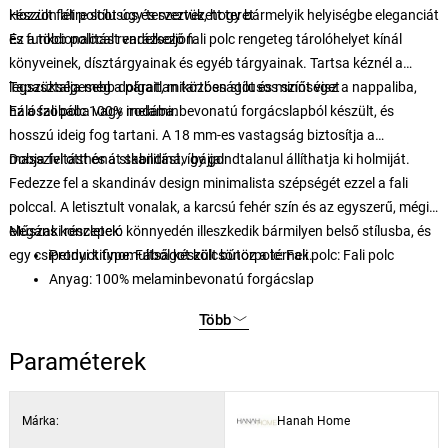
készült fali polcot úgy terveztük, hogy bármelyik helyiségbe eleganciát
Hozzon létre stílusos és szervezett teret
és funkcionalitást varázsoljon.
Ez a több polccal rendelkező fali polc rengeteg tárolóhelyet kínál
könyveinek, dísztárgyainak és egyéb tárgyainak. Tartsa kéznél a
legszükségesebb dolgait, miközben stílusos színt visz a nappaliba,
Tapasztalja meg a páratlan tartósságot és minőséget
hálószobába vagy irodába.
Ez a fali polc 100% melaminbevonatú forgácslapból készült, és
hosszú ideig fog tartani. A 18 mm-es vastagság biztosítja a
masszivitást és a stabilitást, így gondtalanul állíthatja ki holmiját.
Dobja fel otthonát skandináv bájjal
Fedezze fel a skandináv design minimalista szépségét ezzel a fali
polccal. A letisztult vonalak, a karcsú fehér szín és az egyszerű, mégis
elegáns koncepció könnyedén illeszkedik bármilyen belső stílusba, és
Műszaki részletek:
egy csipetnyi kifinomultságot kölcsönöz a térnek.
Product type: Fából készült bútorpolc: Fali polc: Fali polc
Anyag: 100% melaminbevonatú forgácslap
Vastagság: 18 mm
Több
Fali polc mérete: Magasság: 109 cm, mélység: 29,6 cm
A falhoz rögzíthető az extra stabilitás érdekében
Paraméterek
Számos polc a bőséges tárolóhelyért
Szín: fehér
Márka:
Hanah Home