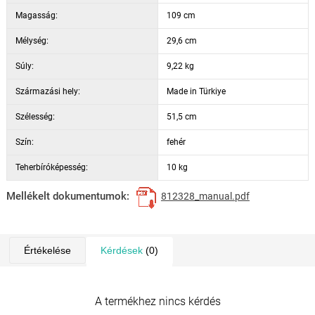
Magasság:
109 cm
Mélység:
29,6 cm
Súly:
9,22 kg
Származási hely:
Made in Türkiye
Szélesség:
51,5 cm
Szín:
fehér
Teherbíróképesség:
10 kg
Mellékelt dokumentumok:
812328_manual.pdf
Értékelése
Kérdések
(0)
A termékhez nincs kérdés