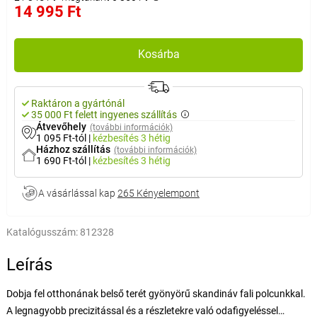
14 995 Ft
Kosárba
Raktáron a gyártónál
35 000 Ft felett ingyenes szállítás
Átvevőhely
(további információk)
1 095 Ft-tól
|
kézbesítés
3 hétig
Házhoz szállítás
(további információk)
1 690 Ft-tól
|
kézbesítés
3 hétig
A vásárlással kap
265 Kényelempont
Katalógusszám:
812328
Leírás
Dobja fel otthonának belső terét gyönyörű skandináv fali polcunkkal.
A legnagyobb precizitással és a részletekre való odafigyeléssel