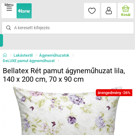
Menu
Kosár
Lakástextil
Ágyneműhuzatok
DeLUXE pamut ágyneműhuzat
Bellatex Rét pamut ágyneműhuzat lila,
140 x 200 cm, 70 x 90 cm
árengedmény -26%