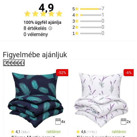
4,9
7
5
1
4
0
3
100% ügyfél ajánlja
0
2
8 értékelés
0
1
0 vélemény
Figyelmébe ajánljuk
Previous
%
-52%
-6%
4x
2x
4,1
raktáron
4,6
raktáron
66x
115x