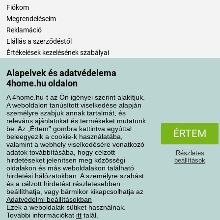
Fiókom
Megrendeléseim
Reklamáció
Elállás a szerződéstől
Értékelések kezelésének szabályai
Alapelvek és adatvédelema
Szállítási módok
4home.hu oldalon
A 4home.hu-t az Ön igényei szerint alakítjuk.
A weboldalon tanúsított viselkedése alapján
Fizetési módok
személyre szabjuk annak tartalmát, és
releváns ajánlatokat és termékeket mutatunk
be. Az „Értem” gombra kattintva egyúttal
ÉRTEM
beleegyezik a cookie-k használatába,
valamint a webhely viselkedésére vonatkozó
adatok továbbításába, hogy célzott
Részletes
hirdetéseket jelenítsen meg közösségi
beállítások
oldalakon és más weboldalakon található
hirdetési hálózatokban. A személyre szabást
és a célzott hirdetést részletesebben
Adatvédelem
Süti szabályzat
beállíthatja, vagy bármikor kikapcsolhatja az
Adatvédelmi beállításokban
Ezek a weboldalak sütiket használnak.
További információkat
itt
talál.