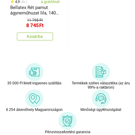
4,9
a gyártónál
8x
Bellatex Rét pamut
ágyneműhuzat lila, 140 x
200 cm, 70 x 90 cm
11 795 Ft
8 745
Ft
Kosárba
35 000 Ft felett ingyenes szállítás
Termékek széles választéka (az áru
99%-a raktáron)
6 254 átvevőhely Magyarországon
Minőségi ügyfélszolgálat
Pénzvisszafizetési garancia