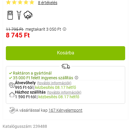
8 értékelés
11 795 Ft
megtakarít 3 050 Ft
8 745 Ft
Kosárba
Raktáron a gyártónál
35 000 Ft felett ingyenes szállítás
Átvevőhely
(további információk)
995 Ft-tól
|
kézbesítés
08.17 hétfő
Házhoz szállítás
(további információk)
1 590 Ft-tól
|
kézbesítés
08.17 hétfő
A vásárlással kap
167 Kényelempont
Katalógusszám:
239488