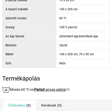
A párna méretei:
70 x 90 cm
A takaró méretei:
140 x 200 cm
Ajánlott mosás:
60 °C
Anyag:
100 % pamut
Az ágy tipusa:
sztandard egyszemélyes ágy
Bezárás:
cipzár
Méret:
140 x 200 cm, 70 x 90 cm
Szín:
bézs
Termékápolás
Mosás 60 °C-on
Pamut
anyag adatai
Értékelése
(8)
Kérdések
(0)