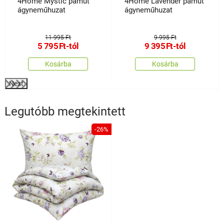
4Home Mystic pamut
4Home Lavender pamut
ágyneműhuzat
ágyneműhuzat
11 995 Ft
9 995 Ft
5 795
Ft
-tól
9 395
Ft
-tól
Kosárba
Kosárba
Next
Legutóbb megtekintett
-26%