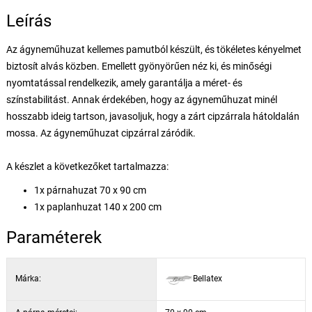
Leírás
Az ágyneműhuzat kellemes pamutból készült, és tökéletes kényelmet
biztosít alvás közben. Emellett gyönyörűen néz ki, és minőségi
nyomtatással rendelkezik, amely garantálja a méret- és
színstabilitást. Annak érdekében, hogy az ágyneműhuzat minél
hosszabb ideig tartson, javasoljuk, hogy a zárt cipzárrala hátoldalán
mossa. Az ágyneműhuzat cipzárral záródik.
A készlet a következőket tartalmazza:
1x párnahuzat 70 x 90 cm
1x paplanhuzat 140 x 200 cm
Paraméterek
Márka:
Bellatex