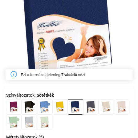
Ezt a terméket jelenleg
7 vásárló
nézi
Színváltozatok:
Sötétkék
Méretváltozatok (5)