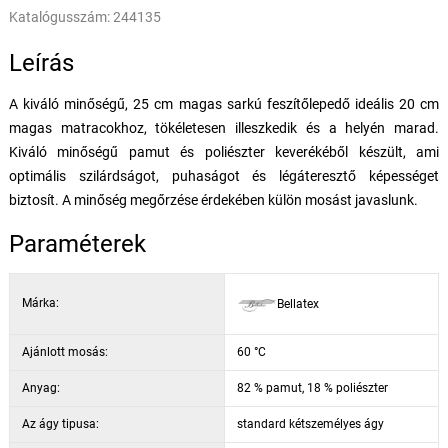
Katalógusszám:
244135
Leírás
A kiváló minőségű, 25 cm magas sarkú feszítőlepedő ideális 20 cm
magas matracokhoz, tökéletesen illeszkedik és a helyén marad.
Kiváló minőségű pamut és poliészter keverékéből készült, ami
optimális szilárdságot, puhaságot és légáteresztő képességet
biztosít. A minőség megőrzése érdekében külön mosást javaslunk.
Paraméterek
Márka:
Bellatex
Ajánlott mosás:
60 °C
Anyag:
82 % pamut, 18 % poliészter
Az ágy tipusa:
standard kétszemélyes ágy