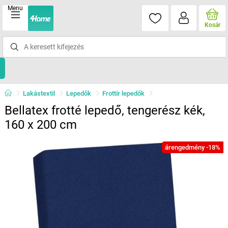
Menu
Kosár
Lakástextil
Lepedők
Frottír lepedők
Bellatex frotté lepedő, tengerész kék,
160 x 200 cm
árengedmény -18%