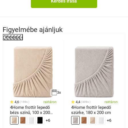
Kérdés írása
Figyelmébe ajánljuk
Previous
%
3x
4,6
raktáron
4,4
raktáron
159x
309x
4Home frottír lepedő
4Home frottír lepedő
bézs színű, 100 x 200
szürke, 180 x 200 cm
cm
+6
+6