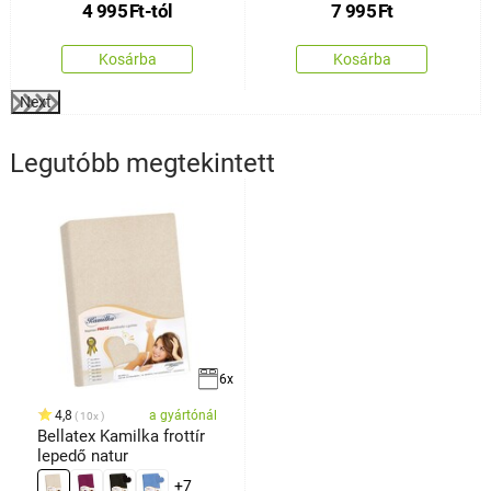
4 995
Ft
-tól
7 995
Ft
Kosárba
Kosárba
Next
Legutóbb megtekintett
6x
4,8
a gyártónál
10x
Bellatex Kamilka frottír
lepedő natur
+7