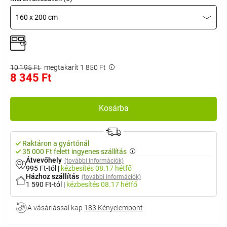
160 x 200 cm
10 195 Ft
megtakarít 1 850 Ft
8 345 Ft
Kosárba
Raktáron a gyártónál
35 000 Ft felett ingyenes szállítás
Átvevőhely
(további információk)
995 Ft-tól
|
kézbesítés
08.17 hétfő
Házhoz szállítás
(további információk)
1 590 Ft-tól
|
kézbesítés
08.17 hétfő
A vásárlással kap
183 Kényelempont