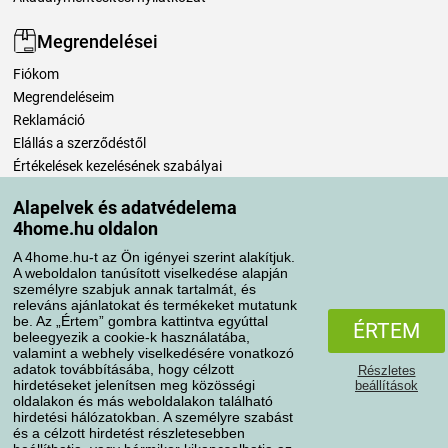
Megrendelései
Fiókom
Megrendeléseim
Reklamáció
Elállás a szerződéstől
Értékelések kezelésének szabályai
Alapelvek és adatvédelema
Szállítási módok
4home.hu oldalon
A 4home.hu-t az Ön igényei szerint alakítjuk.
A weboldalon tanúsított viselkedése alapján
Fizetési módok
személyre szabjuk annak tartalmát, és
releváns ajánlatokat és termékeket mutatunk
be. Az „Értem” gombra kattintva egyúttal
ÉRTEM
beleegyezik a cookie-k használatába,
valamint a webhely viselkedésére vonatkozó
adatok továbbításába, hogy célzott
Részletes
hirdetéseket jelenítsen meg közösségi
beállítások
oldalakon és más weboldalakon található
hirdetési hálózatokban. A személyre szabást
és a célzott hirdetést részletesebben
Adatvédelem
Süti szabályzat