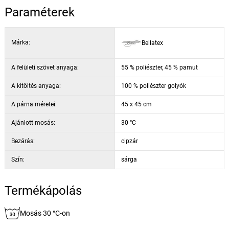
Paraméterek
Márka:
Bellatex
A felületi szövet anyaga:
55 % poliészter, 45 % pamut
A kitöltés anyaga:
100 % poliészter golyók
A párna méretei:
45 x 45 cm
Ajánlott mosás:
30 °C
Bezárás:
cipzár
Szín:
sárga
Termékápolás
Mosás 30 °C-on