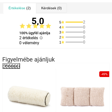
Értékelése
(2)
Kérdések
(0)
5,0
2
5
0
4
0
3
100% ügyfél ajánlja
0
2
2 értékelés
0
1
0 vélemény
Figyelmébe ajánljuk
Previous
-49%