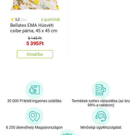
5,0
a gyártónál
2x
Bellatex EMA Húsvéti
csibe párna, 45 x 45 cm
8 145 Ft
5 395
Ft
Kosárba
35 000 Ft felett ingyenes szállítás
Termékek széles választéka (az áru
99%-a raktáron)
6 250 átvevőhely Magyarországon
Minőségi ügyfélszolgálat