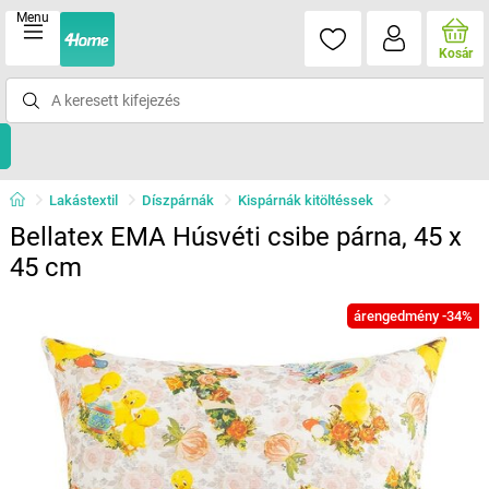
Menu
Kosár
Lakástextil
Díszpárnák
Kispárnák kitöltéssek
Bellatex EMA Húsvéti csibe párna, 45 x
45 cm
árengedmény -34%