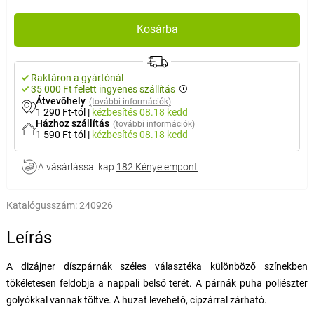
Kosárba
Raktáron a gyártónál
35 000 Ft felett ingyenes szállítás
Átvevőhely
(további információk)
1 290 Ft-tól
|
kézbesítés
08.18 kedd
Házhoz szállítás
(további információk)
1 590 Ft-tól
|
kézbesítés
08.18 kedd
A vásárlással kap
182 Kényelempont
Katalógusszám:
240926
Leírás
A dizájner díszpárnák széles választéka különböző színekben
tökéletesen feldobja a nappali belső terét. A párnák puha poliészter
golyókkal vannak töltve. A huzat levehető, cipzárral zárható.