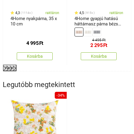
4,3
raktáron
4,5
raktáron
1114x
915x
4Home nyakpárna, 35 x
4Home gyapjú hatású
10 cm
háttámasz párna bézs
színű, 30 x 60 cm
4 495 Ft
4 995
Ft
2 295
Ft
Kosárba
Kosárba
Next
Legutóbb megtekintett
-34%