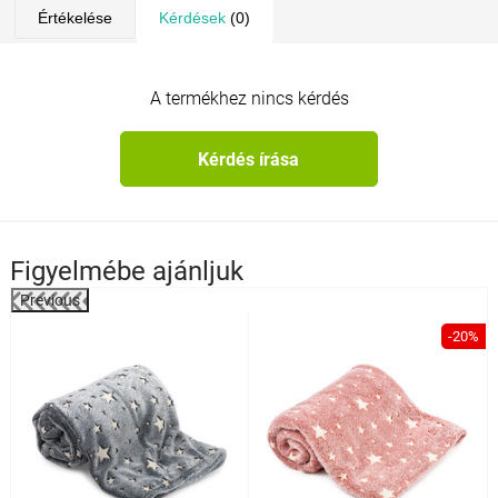
Értékelése
Kérdések
(0)
A termékhez nincs kérdés
Kérdés írása
Figyelmébe ajánljuk
Previous
%
-20%