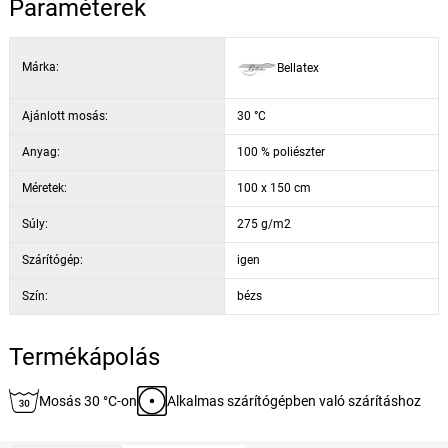
Paraméterek
Márka:
Bellatex
Ajánlott mosás:
30 °C
Anyag:
100 % poliészter
Méretek:
100 x 150 cm
Súly:
275 g/m2
Szárítógép:
igen
Szín:
bézs
Termékápolás
Mosás 30 °C-on
Alkalmas szárítógépben való szárításhoz