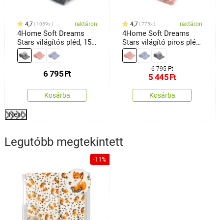
4,7
raktáron
4,7
raktáron
1059x
775x
4Home Soft Dreams
4Home Soft Dreams
Stars világítós pléd, 150
Stars világító piros pléd,
x 200 cm
150 x 200 cm
6 795 Ft
6 795
Ft
5 445
Ft
Kosárba
Kosárba
Next
Legutóbb megtekintett
-11%