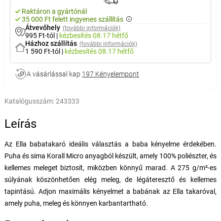
Raktáron a gyártónál
35 000 Ft felett ingyenes szállítás
Átvevőhely
(további információk)
995 Ft-tól
|
kézbesítés
08.17 hétfő
Házhoz szállítás
(további információk)
1 590 Ft-tól
|
kézbesítés
08.17 hétfő
A vásárlással kap
197 Kényelempont
Katalógusszám:
243333
Leírás
Az Ella babatakaró ideális választás a baba kényelme érdekében.
Puha és sima Korall Micro anyagból készült, amely 100% poliészter, és
kellemes meleget biztosít, miközben könnyű marad. A 275 g/m²-es
súlyának köszönhetően elég meleg, de légáteresztő és kellemes
tapintású. Adjon maximális kényelmet a babának az Ella takaróval,
amely puha, meleg és könnyen karbantartható.