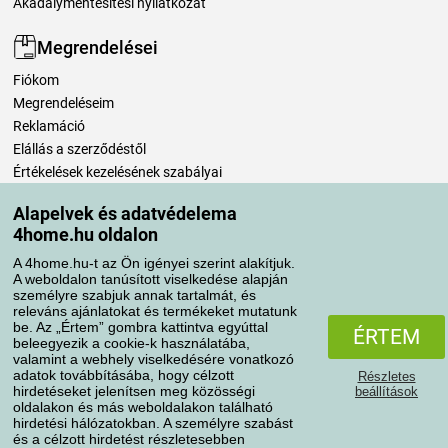
Akadálymentesítési nyilatkozat
Megrendelései
Fiókom
Megrendeléseim
Reklamáció
Elállás a szerződéstől
Értékelések kezelésének szabályai
Alapelvek és adatvédelema
Szállítási módok
4home.hu oldalon
A 4home.hu-t az Ön igényei szerint alakítjuk.
A weboldalon tanúsított viselkedése alapján
Fizetési módok
személyre szabjuk annak tartalmát, és
releváns ajánlatokat és termékeket mutatunk
be. Az „Értem” gombra kattintva egyúttal
ÉRTEM
beleegyezik a cookie-k használatába,
valamint a webhely viselkedésére vonatkozó
adatok továbbításába, hogy célzott
Részletes
hirdetéseket jelenítsen meg közösségi
beállítások
oldalakon és más weboldalakon található
hirdetési hálózatokban. A személyre szabást
és a célzott hirdetést részletesebben
Adatvédelem
Süti szabályzat