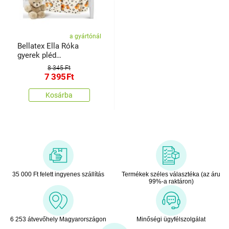
a gyártónál
Bellatex Ella Róka
gyerek pléd
narancssárga, fehér, 100
8 345 Ft
x 150 cm
7 395
Ft
Kosárba
35 000 Ft felett ingyenes szállítás
Termékek széles választéka (az áru
99%-a raktáron)
6 253 átvevőhely Magyarországon
Minőségi ügyfélszolgálat