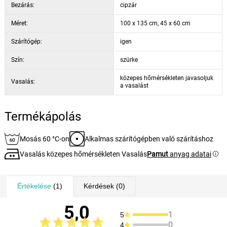
Bezárás:
cipzár
Méret:
100 x 135 cm, 45 x 60 cm
Szárítógép:
igen
Szín:
szürke
közepes hőmérsékleten javasoljuk
Vasalás:
a vasalást
Termékápolás
Mosás 60 °C-on
Alkalmas szárítógépben való szárításhoz
Vasalás közepes hőmérsékleten Vasalás
Pamut
anyag adatai
Értékelése
(1)
Kérdések
(0)
5,0
1
5
0
4