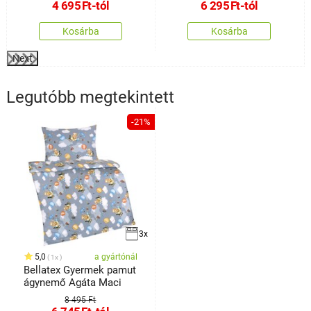
4 695
Ft
-tól
6 295
Ft
-tól
Kosárba
Kosárba
Next
Legutóbb megtekintett
-21%
3x
5,0
a gyártónál
1x
Bellatex Gyermek pamut
ágynemő Agáta Maci
8 495 Ft