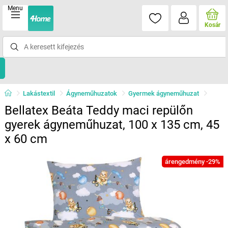
Menu
Kosár
Lakástextil
Ágyneműhuzatok
Gyermek ágyneműhuzat
Bellatex Beáta Teddy maci repülőn
gyerek ágyneműhuzat, 100 x 135 cm, 45
x 60 cm
árengedmény -29%