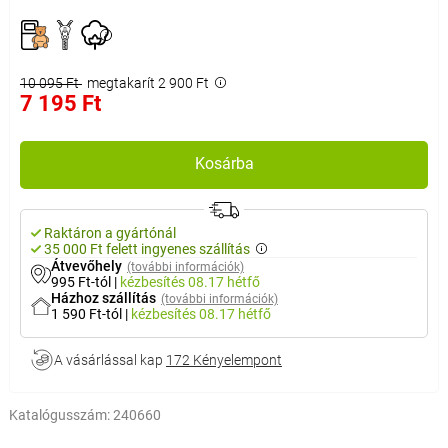
10 095 Ft
megtakarít 2 900 Ft
7 195 Ft
Kosárba
Raktáron a gyártónál
35 000 Ft felett ingyenes szállítás
Átvevőhely
(további információk)
995 Ft-tól
|
kézbesítés
08.17 hétfő
Házhoz szállítás
(további információk)
1 590 Ft-tól
|
kézbesítés
08.17 hétfő
A vásárlással kap
172 Kényelempont
Katalógusszám:
240660