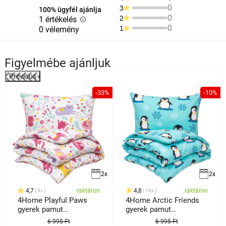
0
3
100% ügyfél ajánlja
0
2
1 értékelés
0
1
0 vélemény
Figyelmébe ajánljuk
Previous
%
-33%
-10%
2x
2x
4,7
raktáron
4,8
raktáron
3x
16x
4Home Playful Paws
4Home Arctic Friends
gyerek pamut
gyerek pamut
ágyneműhuzat
ágyneműhuzat
6 995 Ft
6 995 Ft