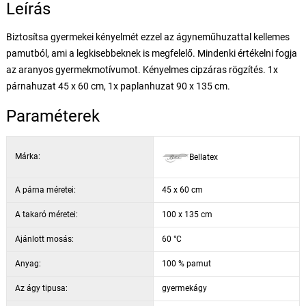
Leírás
Biztosítsa gyermekei kényelmét ezzel az ágyneműhuzattal kellemes
pamutból, ami a legkisebbeknek is megfelelő. Mindenki értékelni fogja
az aranyos gyermekmotívumot. Kényelmes cipzáras rögzítés. 1x
párnahuzat 45 x 60 cm, 1x paplanhuzat 90 x 135 cm.
Paraméterek
Márka:
Bellatex
A párna méretei:
45 x 60 cm
A takaró méretei:
100 x 135 cm
Ajánlott mosás:
60 °C
Anyag:
100 % pamut
Az ágy tipusa:
gyermekágy