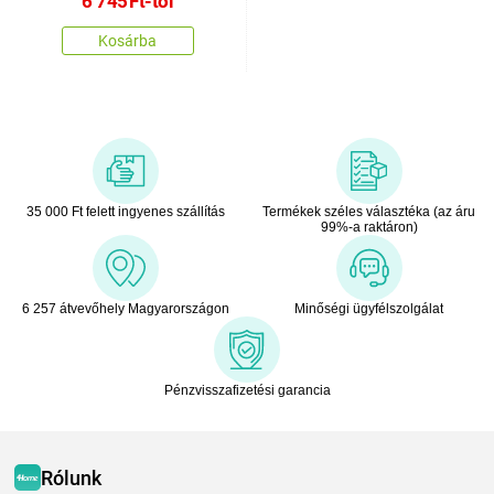
6 745
Ft
-tól
Kosárba
35 000 Ft felett ingyenes szállítás
Termékek széles választéka (az áru
99%-a raktáron)
6 257 átvevőhely Magyarországon
Minőségi ügyfélszolgálat
Pénzvisszafizetési garancia
Rólunk