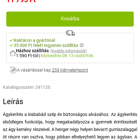
Kosárba
Raktáron a gyártónál
35 000 Ft felett ingyenes szállítás
Házhoz szállítás
(további információk)
1 590 Ft-tól
|
kézbesítés
08.13 csütörtök
A vásárlással kap
259 Kényelempont
Katalógusszám:
241120
Leírás
Ágykerítés a kisbabád szép és biztonságos alvásához. Az ágykerítés
elsődleges funkciója, hogy megakadályozza a gyermek érintkezését
az ágy kemény részeivel. A henger négy helyen bevarrt gumiszalaggal
öt részre van osztva, hogy jobban elhelyezhető legyen az ágyban. A