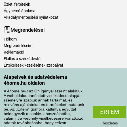
Üzleti feltételek
Ágynemű ápolása
Akadálymentesítési nyilatkozat
Megrendelései
Fiókom
Megrendeléseim
Reklamáció
Elállás a szerződéstől
Értékelések kezelésének szabályai
Alapelvek és adatvédelema
Szállítási módok
4home.hu oldalon
A 4home.hu-t az Ön igényei szerint alakítjuk.
A weboldalon tanúsított viselkedése alapján
Fizetési módok
személyre szabjuk annak tartalmát, és
releváns ajánlatokat és termékeket mutatunk
be. Az „Értem” gombra kattintva egyúttal
ÉRTEM
beleegyezik a cookie-k használatába,
valamint a webhely viselkedésére vonatkozó
adatok továbbításába, hogy célzott
Részletes