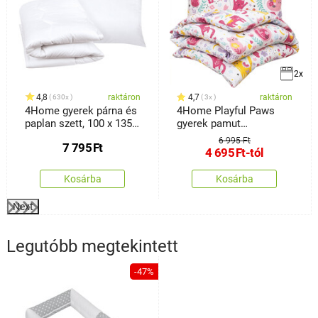
2x
4,8
raktáron
4,7
raktáron
630x
3x
4Home gyerek párna és
4Home Playful Paws
paplan szett, 100 x 135
gyerek pamut
cm, 40 x 60 cm
ágyneműhuzat
6 995 Ft
7 795
Ft
4 695
Ft
-tól
Kosárba
Kosárba
Next
Legutóbb megtekintett
-47%