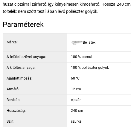
huzat cipzárral zárható, így kényelmesen kimosható. Hossza 240 cm,
töltelék: nem szőtt textíliában lévő poliészter golyók.
Paraméterek
Márka:
Bellatex
A felületi szövet anyaga:
100 % pamut
A kitöltés anyaga:
100 % poliészter golyók
Ajánlott mosás:
60 °C
Átmérő:
12 cm
Bezárás:
cipzár
Hosszúság:
240 cm
Szín:
szürke