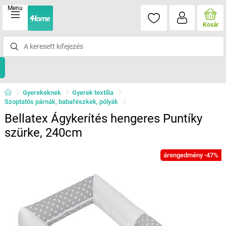
Menu
Kosár
Gyerekeknek
Gyerek textília
Szoptatós párnák, babafészkek, pólyák
Bellatex Ágykerítés hengeres Puntíky
szürke, 240cm
árengedmény -47%