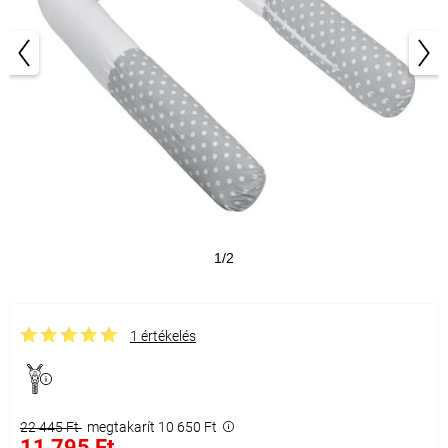
1/2
1 értékelés
22 445 Ft
megtakarít 10 650 Ft
11 795 Ft