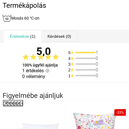
Termékápolás
Mosás 60 °C-on
Értékelése
(1)
Kérdések
(0)
5,0
1
5
0
4
0
3
100% ügyfél ajánlja
0
2
1 értékelés
0
1
0 vélemény
Figyelmébe ajánljuk
Previous
%
-33%