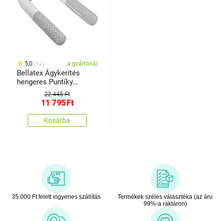
5,0
a gyártónál
1x
Bellatex Ágykerítés
hengeres Puntíky
szürke, 240cm
22 445 Ft
11 795
Ft
Kosárba
35 000 Ft felett ingyenes szállítás
Termékek széles választéka (az áru
99%-a raktáron)