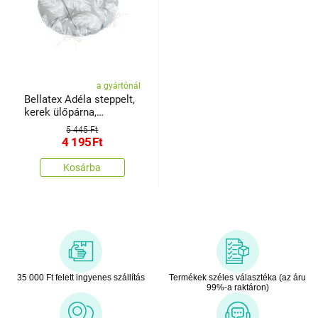
a gyártónál
Bellatex Adéla steppelt,
kerek ülőpárna,
szürketollak, 40 x 40 cm
5 445 Ft
4 195
Ft
Kosárba
35 000 Ft felett ingyenes szállítás
Termékek széles választéka (az áru
99%-a raktáron)