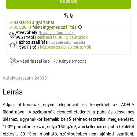
Kosárba
Raktáron a gyártónál
35 000 Ft felett ingyenes szállítás
Átvevőhely
(további információk)
995 Ft-tól
|
kézbesítés
08.13 csütörtök
Házhoz szállítás
(további információk)
1 590 Ft-tól
|
kézbesítés
08.13 csütörtök
A vásárlással kap
177 Kényelempont
Katalógusszám:
243381
Leírás
Adjon otthonának egyedi eleganciát és kényelmet az ADÉLA
ülőpárnával. A székpárnák elengedhetetlenek a puha és kényelmes
üléshez, ugyanakkor kiemelik belső térének esztétikai megjelenését.
100% pamutból készül, súlya 135 g/m², ami kellemes és puha felületet
biztosít. 30 °C-on mosható, szárítógépben nem ajánlott szárítani.