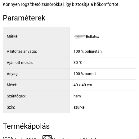
Könnyen rögzíthető zsinórokkal, így biztosítja a hőkomfortot.
Paraméterek
Márka:
Bellatex
A kitöltés anyaga:
100 % poliuretán
Ajánlott mosás:
30 °C
Anyag:
100 % pamut
Méret:
40 x 40 cm
Szárítógép:
nem
Szín:
szürke
Termékápolás