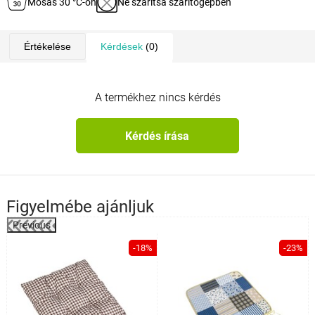
Mosás 30 °C-on
Ne szárítsa szárítógépben
Értékelése
Kérdések
(0)
A termékhez nincs kérdés
Kérdés írása
Figyelmébe ajánljuk
Previous
%
-18%
-23%