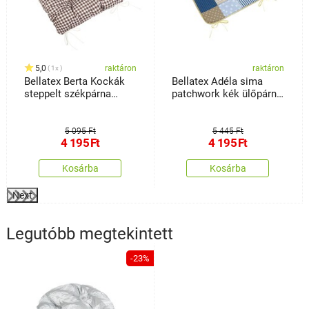
5,0
raktáron
raktáron
1x
Bellatex Berta Kockák
Bellatex Adéla sima
steppelt székpárna
patchwork kék ülőpárna,
barna , 40 x 40 cm
40 x40 cm
5 095 Ft
5 445 Ft
4 195
Ft
4 195
Ft
Kosárba
Kosárba
Next
Legutóbb megtekintett
-23%