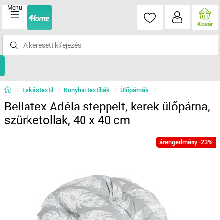
Menu
Kosár
Lakástextil
Konyhai textíliák
Ülőpárnák
Bellatex Adéla steppelt, kerek ülőpárna,
szürketollak, 40 x 40 cm
árengedmény -23%