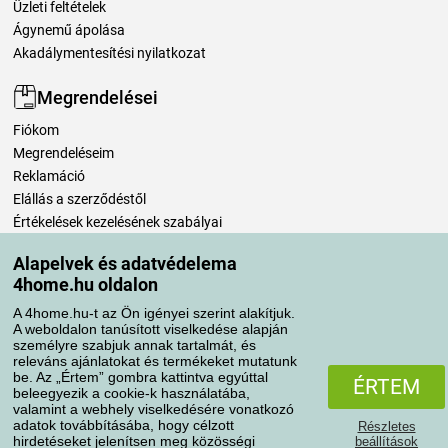
Üzleti feltételek
Ágynemű ápolása
Akadálymentesítési nyilatkozat
Megrendelései
Fiókom
Megrendeléseim
Reklamáció
Elállás a szerződéstől
Értékelések kezelésének szabályai
Alapelvek és adatvédelema
Szállítási módok
4home.hu oldalon
A 4home.hu-t az Ön igényei szerint alakítjuk.
A weboldalon tanúsított viselkedése alapján
Fizetési módok
személyre szabjuk annak tartalmát, és
releváns ajánlatokat és termékeket mutatunk
be. Az „Értem” gombra kattintva egyúttal
ÉRTEM
beleegyezik a cookie-k használatába,
valamint a webhely viselkedésére vonatkozó
adatok továbbításába, hogy célzott
Részletes
hirdetéseket jelenítsen meg közösségi
beállítások