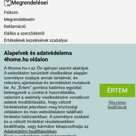
Megrendelései
Fiókom
Megrendeléseim
Reklamáció
Elállás a szerződéstől
Értékelések kezelésének szabályai
Alapelvek és adatvédelema
Szállítási módok
4home.hu oldalon
A 4home.hu-t az Ön igényei szerint alakítjuk.
A weboldalon tanúsított viselkedése alapján
Fizetési módok
személyre szabjuk annak tartalmát, és
releváns ajánlatokat és termékeket mutatunk
be. Az „Értem” gombra kattintva egyúttal
ÉRTEM
beleegyezik a cookie-k használatába,
valamint a webhely viselkedésére vonatkozó
adatok továbbításába, hogy célzott
Részletes
hirdetéseket jelenítsen meg közösségi
beállítások
oldalakon és más weboldalakon található
hirdetési hálózatokban. A személyre szabást
és a célzott hirdetést részletesebben
Adatvédelem
Süti szabályzat
beállíthatja, vagy bármikor kikapcsolhatja az
Adatvédelmi beállításokban