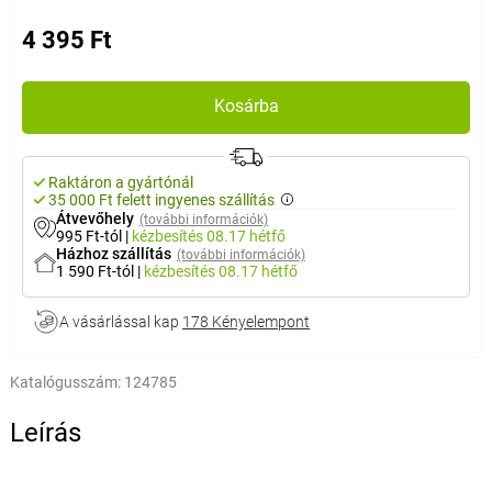
4 395 Ft
Kosárba
Raktáron a gyártónál
35 000 Ft felett ingyenes szállítás
Átvevőhely
(további információk)
995 Ft-tól
|
kézbesítés
08.17 hétfő
Házhoz szállítás
(további információk)
1 590 Ft-tól
|
kézbesítés
08.17 hétfő
A vásárlással kap
178 Kényelempont
Katalógusszám:
124785
Leírás