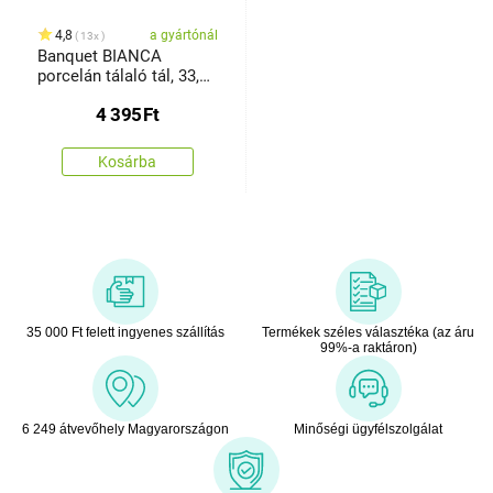
4,8
a gyártónál
13x
Banquet BIANCA
porcelán tálaló tál, 33,7
x 13,7 x 3,6 cm
4 395
Ft
Kosárba
35 000 Ft felett ingyenes szállítás
Termékek széles választéka (az áru
99%-a raktáron)
6 249 átvevőhely Magyarországon
Minőségi ügyfélszolgálat