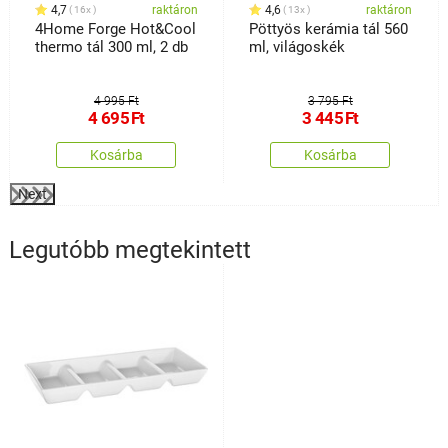
4,7
raktáron
4,6
raktáron
16x
13x
4Home Forge Hot&Cool
Pöttyös kerámia tál 560
thermo tál 300 ml, 2 db
ml, világoskék
4 995 Ft
3 795 Ft
4 695
Ft
3 445
Ft
Kosárba
Kosárba
Next
Legutóbb megtekintett