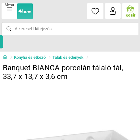
Menu
Kosár
Konyha és étkező
Tálak és edények
Banquet BIANCA porcelán tálaló tál,
33,7 x 13,7 x 3,6 cm