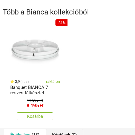
Több a
Bianca
kollekcióból
-31%
3,9
raktáron
13x
Banquet BIANCA 7
részes tálkészlet
11 895 Ft
8 195
Ft
Kosárba
Értékelése
(13)
Kérdések
(0)