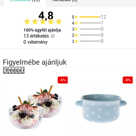
4,8
12
5
1
4
0
3
100% ügyfél ajánlja
0
2
13 értékelés
0
1
0 vélemény
Figyelmébe ajánljuk
Previous
%
-6%
-9%