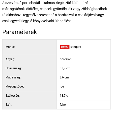
A szervírozó porcelántál alkalmas kiegészítő különböző
mártogatósok, diófélék, chipsek, gyümölcsök vagy zöldséghasábok
tálalásához. Tegye élvezetesebbé a barátaival, a családjával vagy
csak egyedül egy jó könyvvel való üldögélést.
Paraméterek
Márka:
Banquet
Anyag:
porcelán
Hosszúság:
33,7 cm
Magasság:
3,6 cm
Mosogatógép:
igen
Szélesség:
13,7 cm
Szín:
fehér