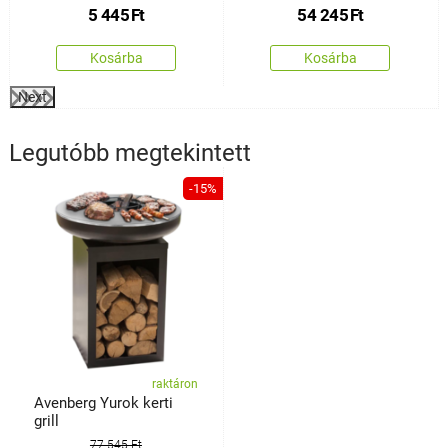
5 445
Ft
54 245
Ft
x 115 x 82 cm
Kosárba
Kosárba
Next
Legutóbb megtekintett
-15%
raktáron
Avenberg Yurok kerti
grill
77 545 Ft