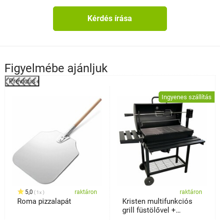
Kérdés írása
Figyelmébe ajánljuk
Previous
%
Ingyenes szállítás
5,0
raktáron
raktáron
1x
Roma pizzalapát
Kristen multifunkciós
grill füstölővel +
elektromos nyárssal, 41