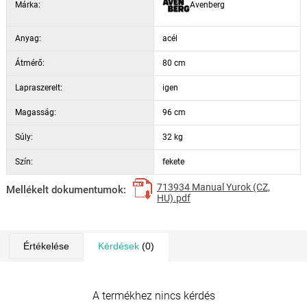
Márka:
Avenberg
Anyag:
acél
Átmérő:
80 cm
Lapraszerelt:
igen
Magasság:
96 cm
Súly:
32 kg
Szín:
fekete
713934 Manual Yurok (CZ,
Mellékelt dokumentumok:
HU).pdf
Értékelése
Kérdések
(0)
A termékhez nincs kérdés