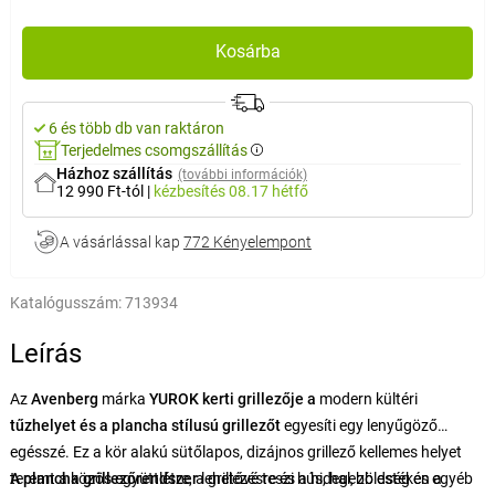
Kosárba
6 és több db van raktáron
Terjedelmes csomgszállítás
Házhoz szállítás
(további információk)
12 990 Ft-tól
|
kézbesítés
08.17 hétfő
A vásárlással kap
772 Kényelempont
Katalógusszám:
713934
Leírás
Az
Avenberg
márka
YUROK kerti grillezője
a
modern kültéri
tűzhelyet és a plancha stílusú grillezőt
egyesíti egy lenyűgöző
egésszé. Ez a kör alakú sütőlapos, dizájnos grillező kellemes helyet
teremt a közös együttlétre, a grillezésre és a hidegebb estéken a
A plancha grillezőrendszer
lehetővé teszi hús, hal, zöldség és egyéb