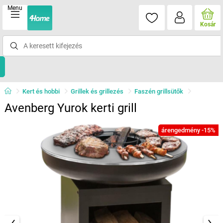
Menu
Kosár
Kert és hobbi
Grillek és grillezés
Faszén grillsütők
Avenberg Yurok kerti grill
árengedmény -15%