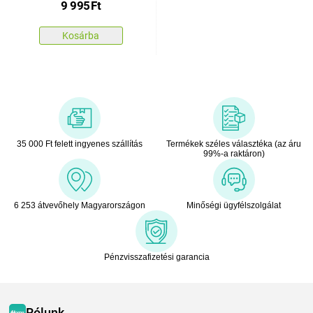
9 995
Ft
Kosárba
35 000 Ft felett ingyenes szállítás
Termékek széles választéka (az áru
99%-a raktáron)
6 253 átvevőhely Magyarországon
Minőségi ügyfélszolgálat
Pénzvisszafizetési garancia
Rólunk