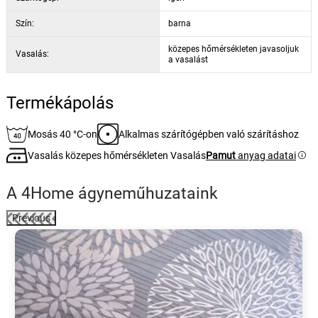
Szín:
barna
közepes hőmérsékleten javasoljuk
Vasalás:
a vasalást
Termékápolás
Mosás 40 °C-on
Alkalmas szárítógépben való szárításhoz
Vasalás közepes hőmérsékleten Vasalás
Pamut
anyag adatai
A 4Home ágyneműhuzataink
Previous