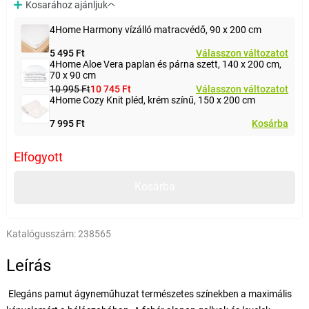
Kosarához ajánljuk
4Home Harmony vízálló matracvédő, 90 x 200 cm
5 495 Ft
Válasszon változatot
4Home Aloe Vera paplan és párna szett, 140 x 200 cm,
70 x 90 cm
10 995 Ft
10 745 Ft
Válasszon változatot
4Home Cozy Knit pléd, krém színű, 150 x 200 cm
7 995 Ft
Kosárba
Elfogyott
Kosárba
Katalógusszám:
238565
Leírás
Elegáns pamut ágyneműhuzat természetes színekben a maximális