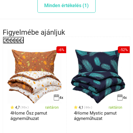
Minden értékelés (1)
Figyelmébe ajánljuk
Previous
%
-6%
-52%
4x
4x
4,7
raktáron
4,1
raktáron
93x
66x
4Home Ősz pamut
4Home Mystic pamut
ágyneműhuzat
ágyneműhuzat