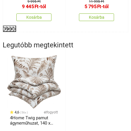
9 995 Ft
11 995 Ft
9 445
Ft
-tól
5 795
Ft
-tól
Kosárba
Kosárba
Next
Legutóbb megtekintett
4,6
elfogyott
56x
4Home Twig pamut
ágyneműhuzat, 140 x
200 cm, 70 x 90 cm