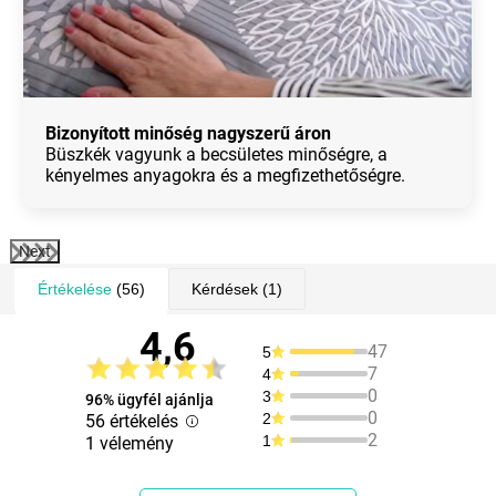
Bizonyított minőség nagyszerű áron
Büszkék vagyunk a becsületes minőségre, a
kényelmes anyagokra és a megfizethetőségre.
Next
Értékelése
(56)
Kérdések
(1)
4,6
47
5
7
4
0
3
96% ügyfél ajánlja
0
2
56 értékelés
2
1
1 vélemény