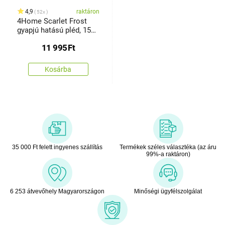
4,9
raktáron
52x
4Home Scarlet Frost
gyapjú hatású pléd, 150
x 200 cm
11 995
Ft
Kosárba
35 000 Ft felett ingyenes szállítás
Termékek széles választéka (az áru
99%-a raktáron)
6 253 átvevőhely Magyarországon
Minőségi ügyfélszolgálat