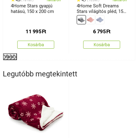
4,8
raktáron
4,7
raktáron
1818x
1059x
4Home Stars gyapjú
4Home Soft Dreams
hatású, 150 x 200 cm
Stars világítós pléd, 150
x 200 cm
11 995
Ft
6 795
Ft
Kosárba
Kosárba
Next
Legutóbb megtekintett