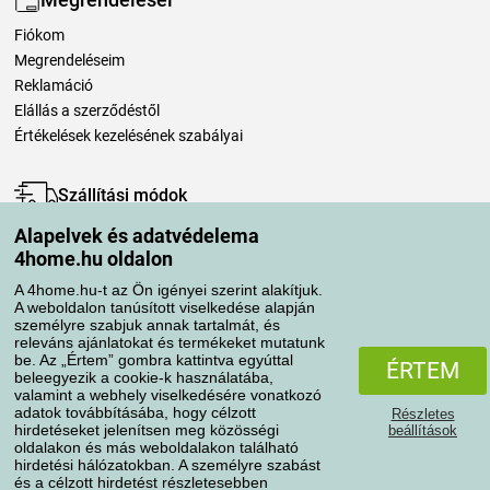
Fiókom
Megrendeléseim
Reklamáció
Elállás a szerződéstől
Értékelések kezelésének szabályai
Szállítási módok
Alapelvek és adatvédelema
4home.hu oldalon
Fizetési módok
A 4home.hu-t az Ön igényei szerint alakítjuk.
A weboldalon tanúsított viselkedése alapján
személyre szabjuk annak tartalmát, és
releváns ajánlatokat és termékeket mutatunk
be. Az „Értem” gombra kattintva egyúttal
ÉRTEM
beleegyezik a cookie-k használatába,
valamint a webhely viselkedésére vonatkozó
adatok továbbításába, hogy célzott
Részletes
hirdetéseket jelenítsen meg közösségi
beállítások
Adatvédelem
Süti szabályzat
oldalakon és más weboldalakon található
hirdetési hálózatokban. A személyre szabást
és a célzott hirdetést részletesebben