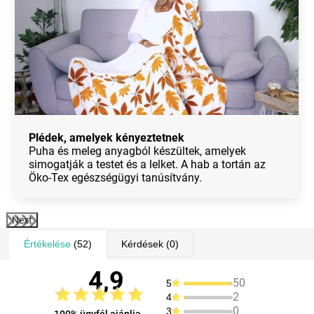
Plédek, amelyek kényeztetnek
Puha és meleg anyagból készültek, amelyek
simogatják a testet és a lelket. A hab a tortán az
Öko-Tex egészségügyi tanúsítvány.
Next
Értékelése
(52)
Kérdések
(0)
4,9
50
5
2
4
0
3
100% ügyfél ajánlja