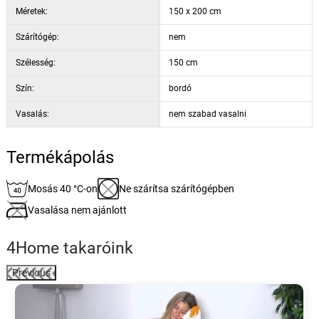
Méretek:
150 x 200 cm
Szárítógép:
nem
Szélesség:
150 cm
Szín:
bordó
Vasalás:
nem szabad vasalni
Termékápolás
Mosás 40 °C-on
Ne szárítsa szárítógépben
Vasalása nem ajánlott
4Home takaróink
Previous