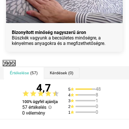
Bizonyított minőség nagyszerű áron
Büszkék vagyunk a becsületes minőségre, a
kényelmes anyagokra és a megfizethetőségre.
Next
Értékelése
(57)
Kérdések
(0)
4,7
48
5
8
4
1
3
100% ügyfél ajánlja
0
2
57 értékelés
0
1
0 vélemény