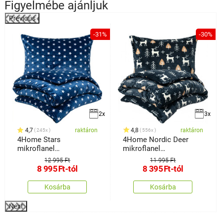
Figyelmébe ajánljuk
Previous
-31%
-30%
2x
3x
4,7
raktáron
4,8
raktáron
245x
556x
4Home Stars
4Home Nordic Deer
mikroflanel
mikroflanel
ágyneműhuzat kék
ágyneműhuzat
12 995 Ft
11 995 Ft
8 995
Ft
-tól
8 395
Ft
-tól
Kosárba
Kosárba
Next