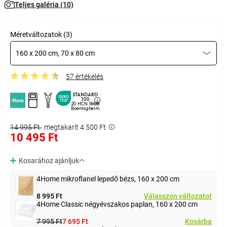
Teljes galéria (10)
Méretváltozatok (3)
160 x 200 cm, 70 x 80 cm
57 értékelés
STANDARD
100
20.HCN.18488
Boennigheim
14 995 Ft
megtakarít 4 500 Ft
10 495 Ft
Kosarához ajánljuk
4Home mikroflanel lepedő bézs, 160 x 200 cm
8 995 Ft
Válasszon változatot
4Home Classic négyévszakos paplan, 160 x 200 cm
7 995 Ft
7 695 Ft
Kosárba