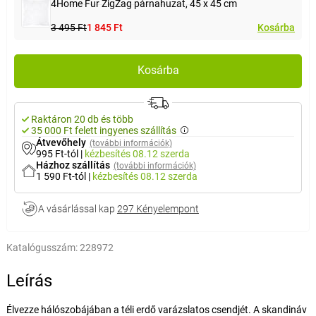
4Home Fur ZigZag párnahuzat, 45 x 45 cm
3 495 Ft
1 845 Ft
Kosárba
Kosárba
Raktáron 20 db és több
35 000 Ft felett ingyenes szállítás
Átvevőhely
(további információk)
995 Ft-tól
|
kézbesítés
08.12 szerda
Házhoz szállítás
(további információk)
1 590 Ft-tól
|
kézbesítés
08.12 szerda
A vásárlással kap
297 Kényelempont
Katalógusszám:
228972
Leírás
Élvezze hálószobájában a téli erdő varázslatos csendjét. A skandináv