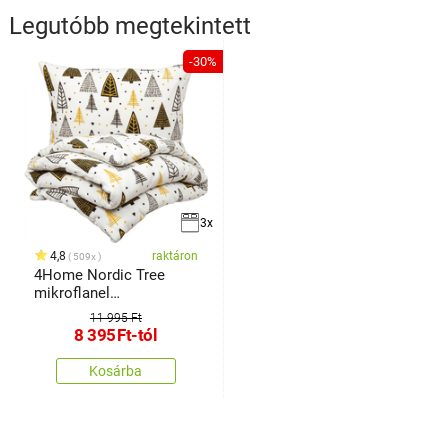
Legutóbb megtekintett
-30%
3x
4,8
raktáron
509x
4Home Nordic Tree
mikroflanel
ágyneműhuzat
11 995 Ft
8 395
Ft
-tól
Kosárba