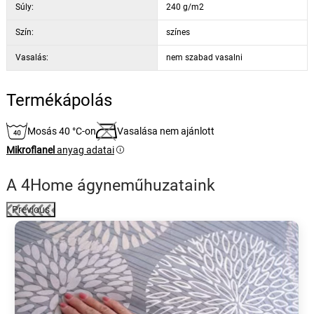
Súly:
240 g/m2
Szín:
színes
Vasalás:
nem szabad vasalni
Termékápolás
Mosás 40 °C-on
Vasalása nem ajánlott
Mikroflanel
anyag adatai
A 4Home ágyneműhuzataink
Previous