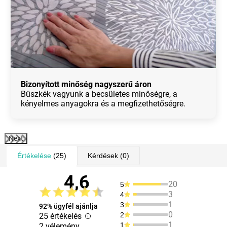
Bizonyított minőség nagyszerű áron
Büszkék vagyunk a becsületes minőségre, a
kényelmes anyagokra és a megfizethetőségre.
Next
Értékelése
(25)
Kérdések
(0)
4,6
20
5
3
4
1
3
92% ügyfél ajánlja
0
2
25 értékelés
1
1
2 vélemény