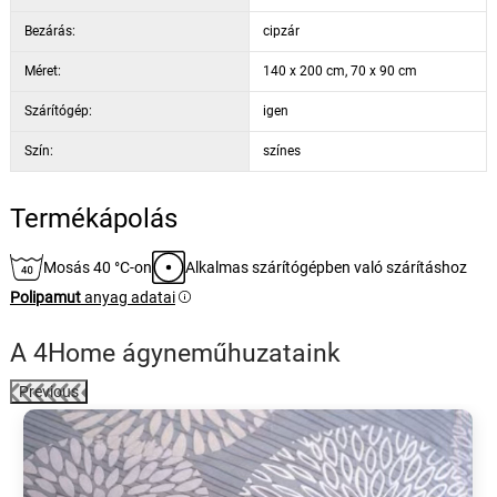
1x paplanhuzat 140 x 200 cm
Bezárás:
cipzár
Méret:
140 x 200 cm, 70 x 90 cm
Szárítógép:
igen
Szín:
színes
Termékápolás
Mosás 40 °C-on
Alkalmas szárítógépben való szárításhoz
Polipamut
anyag adatai
A 4Home ágyneműhuzataink
Previous