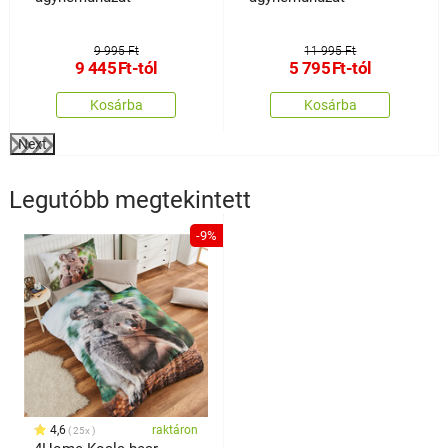
9 995 Ft
11 995 Ft
9 445
Ft
-tól
5 795
Ft
-tól
Kosárba
Kosárba
Next
Legutóbb megtekintett
-9%
4,6
raktáron
25x