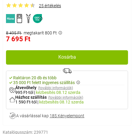
25 értékelés
8 495 Ft
megtakarít 800 Ft
7 695 Ft
Kosárba
Raktáron 20 db és több
35 000 Ft felett ingyenes szállítás
Átvevőhely
(további információk)
995 Ft-tól
|
kézbesítés
08.12 szerda
Házhoz szállítás
(további információk)
1 590 Ft-tól
|
kézbesítés
08.12 szerda
A vásárlással kap
185 Kényelempont
Katalógusszám:
239771