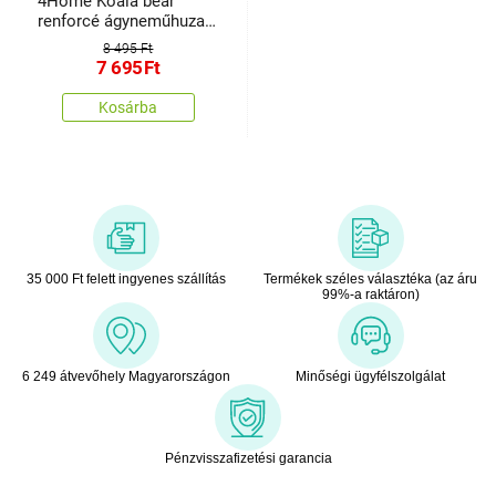
4Home Koala bear
renforcé ágyneműhuzat,
140 x 200 cm, 70 x 90
8 495 Ft
cm
7 695
Ft
Kosárba
35 000 Ft felett ingyenes szállítás
Termékek széles választéka (az áru
99%-a raktáron)
6 249 átvevőhely Magyarországon
Minőségi ügyfélszolgálat
Pénzvisszafizetési garancia