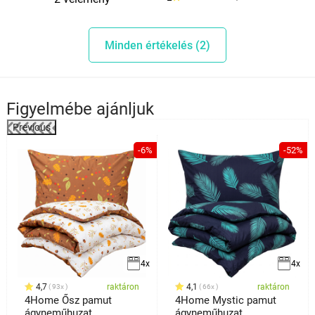
Minden értékelés (2)
Figyelmébe ajánljuk
Previous
-6%
-52%
4x
4x
4,7
raktáron
4,1
raktáron
93x
66x
4Home Ősz pamut
4Home Mystic pamut
ágyneműhuzat
ágyneműhuzat