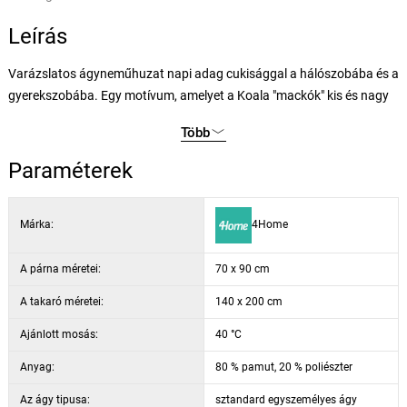
Leírás
Varázslatos ágyneműhuzat napi adag cukisággal a hálószobába és a
gyerekszobába. Egy motívum, amelyet a Koala "mackók" kis és nagy
rajongói egyaránt szeretni fognak, és amely garantáltan mosolyt csal
Több
az arcokra még egy nehéz nap után is. Az ágyneműhuzat kétoldalas -
egyik oldala gyönyörű színes fotónyomat, a másik oldal bézs színű.
Paraméterek
A kellemes anyagból készült ágyneműhuzat megtartja a pamut
Márka:
4Home
minden kedvelt tulajdonságát renforcé kivitelben, és a kisebb
poliészter aránynak köszönhetően nagyobb légáteresztést kap.
Ezenkívül könnyebb karbantartást is élvezhet, mivel a klasszikus
A párna méretei:
70 x 90 cm
pamuttól eltérően a vászon kevésbé gyűrődik és jobban szárad.
A takaró méretei:
140 x 200 cm
Cipzáras záródással.
Ajánlott mosás:
40 °C
A készlet tartalma:
Anyag:
80 % pamut, 20 % poliészter
1x párnahuzat 70 x 90 cm
Az ágy tipusa:
sztandard egyszemélyes ágy