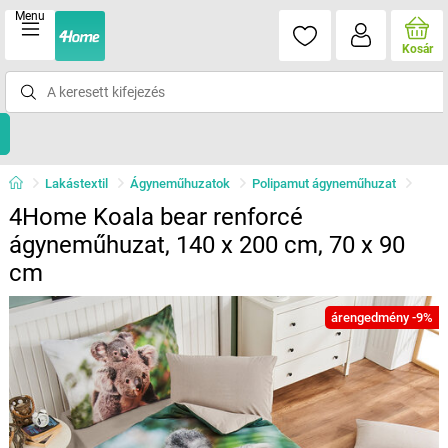
Menu
Kosár
Lakástextil
Ágyneműhuzatok
Polipamut ágyneműhuzat
4Home Koala bear renforcé
ágyneműhuzat, 140 x 200 cm, 70 x 90
cm
árengedmény -9%