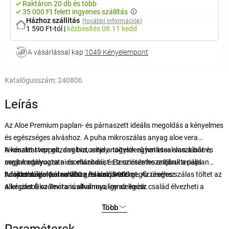
Raktáron 20 db és több
35 000 Ft felett ingyenes szállítás
Házhoz szállítás
(további információk)
1 590 Ft-tól
|
kézbesítés
08.11 kedd
A vásárlással kap
1049 Kényelempont
Katalógusszám:
240806
Leírás
Az Aloe Premium paplan- és párnaszett ideális megoldás a kényelmes
és egészséges alváshoz. A puha mikroszálas anyag aloe vera
kivonattal van gazdagítva, amely nagyszerű hatással van a bőrre,
A készlet steppelt, ami biztosítja a töltelék egyenletes eloszlását és
segít megnyugtatni és ellazítani, és természetes antibakteriális
megakadályozza a csomósodást. Ez szintén hozzájárul a paplan
tulajdonságokkal ruházza fel a szöveteket. Az üreges szálas töltet az
hosszabb élettartamához és alakjának megőrzéséhez.
A töltet súlya: párna 950 g, takaró 1000 g.
allergiások számára is alkalmas, így az egész család élvezheti a
A készlet Öko-Tex tanúsítvánnyal rendelkezik.
kényelmet.
Több
Paraméterek