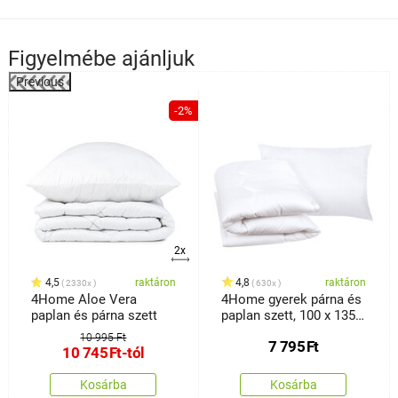
Figyelmébe ajánljuk
Previous
-2%
t
2x
4,5
raktáron
4,8
raktáron
2330x
630x
4Home Aloe Vera
4Home gyerek párna és
paplan és párna szett
paplan szett, 100 x 135
cm, 40 x 60 cm
10 995 Ft
7 795
Ft
10 745
Ft
-tól
Kosárba
Kosárba