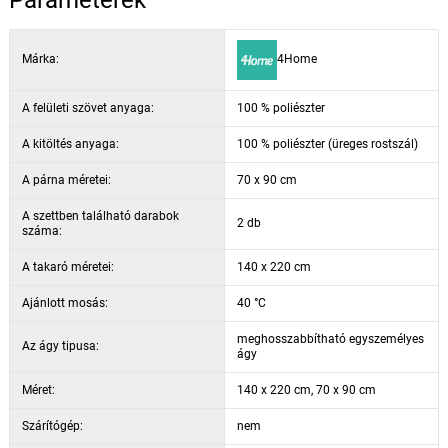
Márka:
4Home
A felületi szövet anyaga:
100 % poliészter
A kitöltés anyaga:
100 % poliészter (üreges rostszál)
A párna méretei:
70 x 90 cm
A szettben található darabok
2 db
száma:
A takaró méretei:
140 x 220 cm
Ajánlott mosás:
40 °C
meghosszabbítható egyszemélyes
Az ágy tipusa:
ágy
Méret:
140 x 220 cm, 70 x 90 cm
Szárítógép:
nem