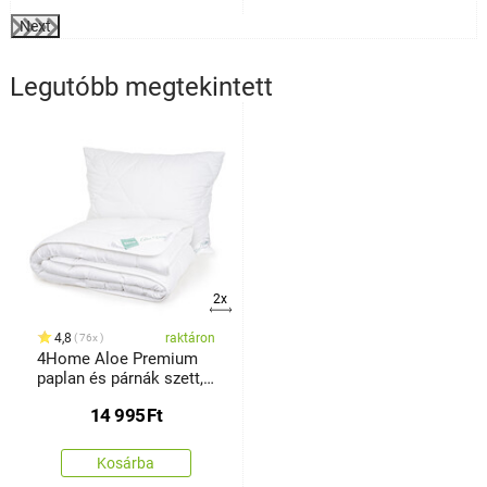
Next
Legutóbb megtekintett
2x
4,8
raktáron
76x
4Home Aloe Premium
paplan és párnák szett,
140 x 200 cm, 70 x 90
14 995
Ft
cm
Kosárba