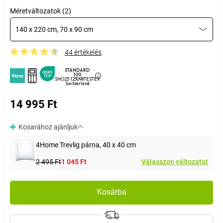
Méretváltozatok (2)
140 x 220 cm, 70 x 90 cm
44 értékelés
STANDARD
100
SHO25 123098TESTEX
Switzerland
14 995 Ft
Kosarához ajánljuk
4Home Trevlig párna, 40 x 40 cm
2 495 Ft
1 045 Ft
Válasszon változatot
Kosárba