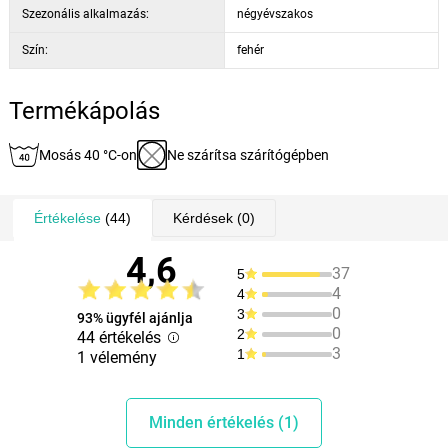
Szezonális alkalmazás:
négyévszakos
Szín:
fehér
Termékápolás
Mosás 40 °C-on
Ne szárítsa szárítógépben
Értékelése
(44)
Kérdések
(0)
4,6
37
5
4
4
0
3
93% ügyfél ajánlja
0
2
44 értékelés
3
1
1 vélemény
Minden értékelés (1)