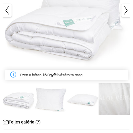
1/7
Ezen a héten
16 ügyfél
vásárolta meg
Teljes galéria (7)