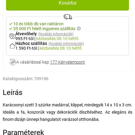
Kosárba
10 és több db van raktáron
35 000 Ft felett ingyenes szállítás
Átvevőhely
(további információk)
995 Ft-tól
|
kézbesítés
08.10 hétfő
Házhoz szállítás
(további információk)
1 590 Ft-tól
|
kézbesítés
08.10 hétfő
A vásárlással kap
177 Kényelempont
Katalógusszám:
709196
Leírás
Karácsonyi szett 3 szürke madárral, klippel, mindegyik 14 x 10 x 3 cm.
Ideális a fa, koszorúk vagy dekorációk díszítéséhez. Az elegáns és
finom dizájn ünnepi hangulatot varázsol otthonába.
Paraméterek