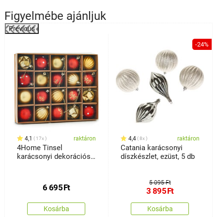
Figyelmébe ajánljuk
Previous
-24%
4,1
raktáron
4,4
raktáron
17x
8x
4Home Tinsel
Catania karácsonyi
karácsonyi dekorációs
díszkészlet, ezüst, 5 db
készlet, 20 db
5 095 Ft
6 695
Ft
3 895
Ft
Kosárba
Kosárba