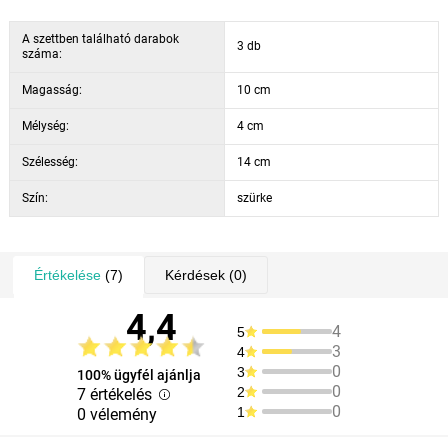
A szettben található darabok
3 db
száma:
Magasság:
10 cm
Mélység:
4 cm
Szélesség:
14 cm
Szín:
szürke
Értékelése
(7)
Kérdések
(0)
4,4
4
5
3
4
0
3
100% ügyfél ajánlja
0
2
7 értékelés
0
1
0 vélemény