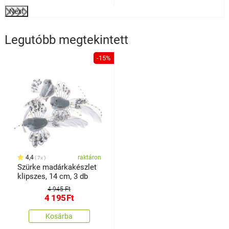
Next
Legutóbb megtekintett
-15%
4,4
raktáron
7x
Szürke madárkakészlet
klipszes, 14 cm, 3 db
4 945 Ft
4 195
Ft
Kosárba