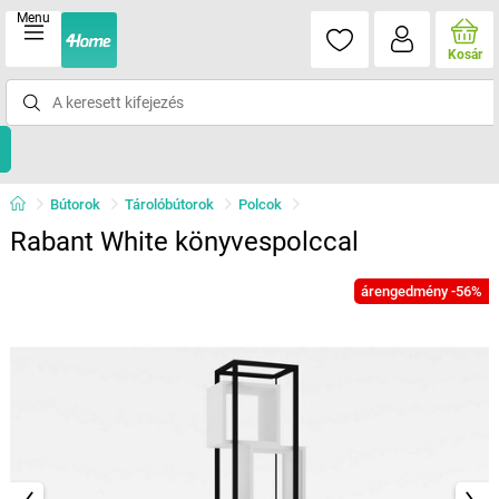
Menu
Kosár
Bútorok
Tárolóbútorok
Polcok
Rabant White könyvespolccal
árengedmény -56%