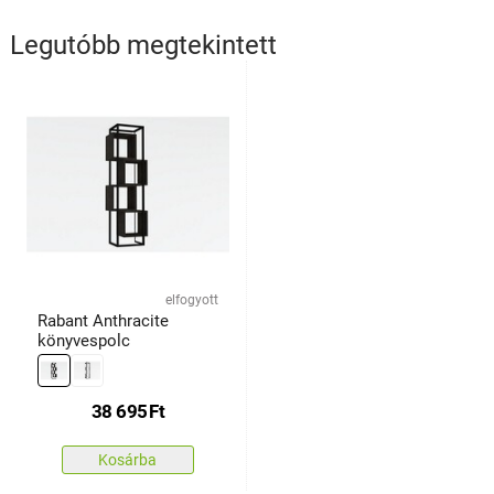
Legutóbb megtekintett
elfogyott
Rabant Anthracite
könyvespolc
38 695
Ft
Kosárba