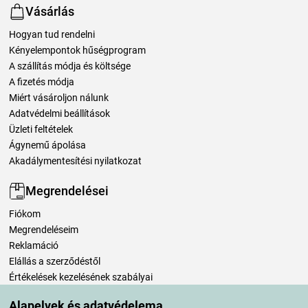
Vásárlás
Hogyan tud rendelni
Kényelempontok hűségprogram
A szállítás módja és költsége
A fizetés módja
Miért vásároljon nálunk
Adatvédelmi beállítások
Üzleti feltételek
Ágynemű ápolása
Akadálymentesítési nyilatkozat
Megrendelései
Fiókom
Megrendeléseim
Reklamáció
Elállás a szerződéstől
Értékelések kezelésének szabályai
Alapelvek és adatvédelema