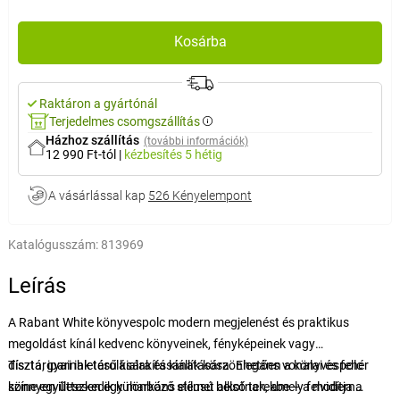
Kosárba
Raktáron a gyártónál
Terjedelmes csomgszállítás
Házhoz szállítás
(további információk)
12 990 Ft-tól
|
kézbesítés
5 hétig
A vásárlással kap
526 Kényelempont
Katalógusszám:
813969
Leírás
A Rabant White könyvespolc modern megjelenést és praktikus
megoldást kínál kedvenc könyveinek, fényképeinek vagy
dísztárgyainak tárolására és kiállítására. Elegáns vonalai és fehér
Tiszta, ipari ihletésű kialakításának köszönhetően a könyvespolc
színe együttesen egy markáns elemet alkotnak, amely felvidítja a
könnyen illeszkedik különböző stílusú belső terekbe – a modern