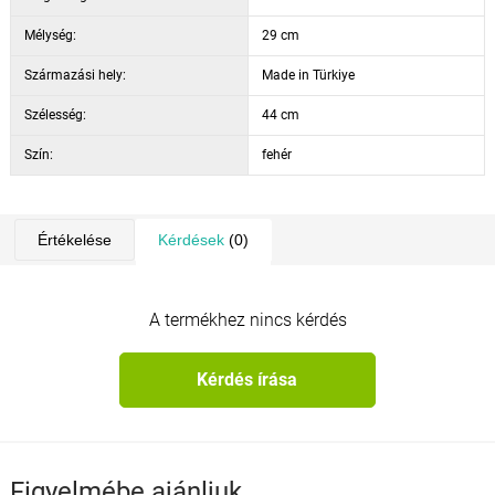
Mélység:
29 cm
Származási hely:
Made in Türkiye
Szélesség:
44 cm
Szín:
fehér
Értékelése
Kérdések
(0)
A termékhez nincs kérdés
Kérdés írása
Figyelmébe ajánljuk