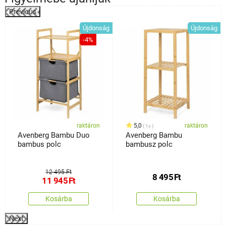
Previous
%
Újdonság
Újdonság
-4%
raktáron
5,0
raktáron
1x
Avenberg Bambu Duo
Avenberg Bambu
bambus polc
bambusz polc
12 495 Ft
8 495
Ft
11 945
Ft
Kosárba
Kosárba
Next