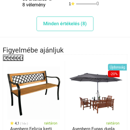
0
1
8 vélemény
Minden értékelés (8)
Figyelmébe ajánljuk
Previous
%
Újdonság
-20%
4,1
raktáron
raktáron
14x
Avenberg Felicia kerti
Avenberg Fugas dupla