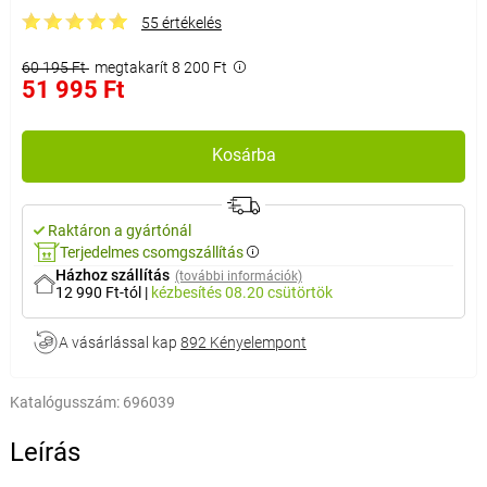
55 értékelés
60 195 Ft
megtakarít 8 200 Ft
51 995 Ft
Kosárba
Raktáron a gyártónál
Terjedelmes csomgszállítás
Házhoz szállítás
(további információk)
12 990 Ft-tól
|
kézbesítés
08.20 csütörtök
A vásárlással kap
892 Kényelempont
Katalógusszám:
696039
Leírás