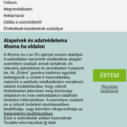
Fiókom
Megrendeléseim
Reklamáció
Elállás a szerződéstől
Értékelések kezelésének szabályai
Alapelvek és adatvédelema
Szállítási módok
4home.hu oldalon
A 4home.hu-t az Ön igényei szerint alakítjuk.
A weboldalon tanúsított viselkedése alapján
Fizetési módok
személyre szabjuk annak tartalmát, és
releváns ajánlatokat és termékeket mutatunk
be. Az „Értem” gombra kattintva egyúttal
ÉRTEM
beleegyezik a cookie-k használatába,
valamint a webhely viselkedésére vonatkozó
adatok továbbításába, hogy célzott
Részletes
hirdetéseket jelenítsen meg közösségi
beállítások
oldalakon és más weboldalakon található
hirdetési hálózatokban. A személyre szabást
és a célzott hirdetést részletesebben
Adatvédelem
Süti szabályzat
beállíthatja, vagy bármikor kikapcsolhatja az
Adatvédelmi beállításokban
Ezek a weboldalak sütiket használnak.
További információkat
itt
talál.
Minden jog fenntartva © 2004-2026 4home, a.s.