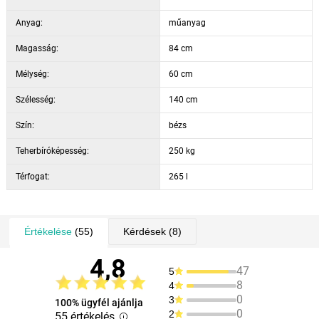
Anyag:
műanyag
Magasság:
84 cm
Mélység:
60 cm
Szélesség:
140 cm
Szín:
bézs
Teherbíróképesség:
250 kg
Térfogat:
265 l
Értékelése
(55)
Kérdések
(8)
4,8
47
5
8
4
0
3
100% ügyfél ajánlja
0
2
55 értékelés