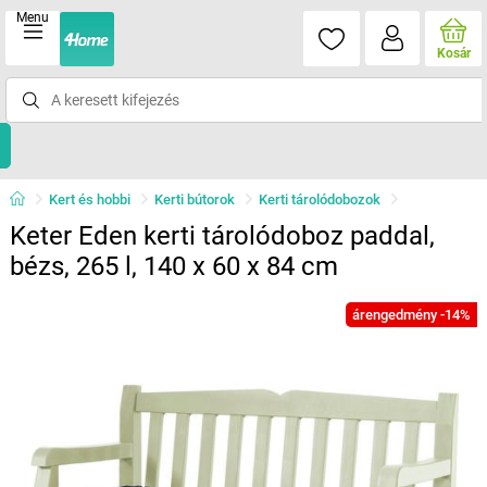
Menu
Kosár
Kert és hobbi
Kerti bútorok
Kerti tárolódobozok
Keter Eden kerti tárolódoboz paddal,
bézs, 265 l, 140 x 60 x 84 cm
árengedmény -14%