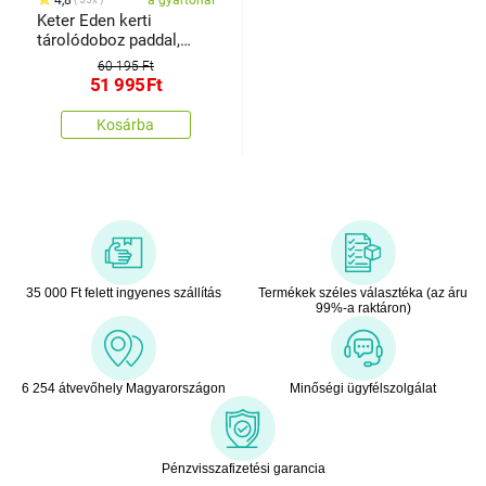
Keter Eden kerti
tárolódoboz paddal,
bézs, 265 l, 140 x 60 x 84
60 195 Ft
cm
51 995
Ft
Kosárba
35 000 Ft felett ingyenes szállítás
Termékek széles választéka (az áru
99%-a raktáron)
6 254 átvevőhely Magyarországon
Minőségi ügyfélszolgálat
Pénzvisszafizetési garancia