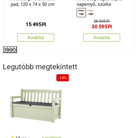
pad, 120 x 74 x 50 cm
napernyő, szürke
38 395 Ft
15 495
Ft
30 595
Ft
Kosárba
Kosárba
Next
Legutóbb megtekintett
-14%
4,8
a gyártónál
55x