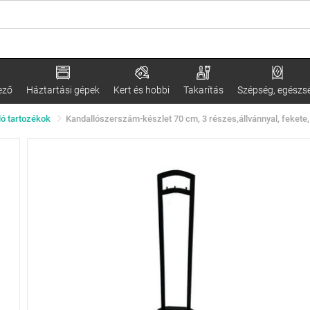
ező
Háztartási gépek
Kert és hobbi
Takarítás
Szépség, egészs
ló tartozékok
Kandallószerszám-készlet 70 cm, 3 részes,állvánnyal, fekete