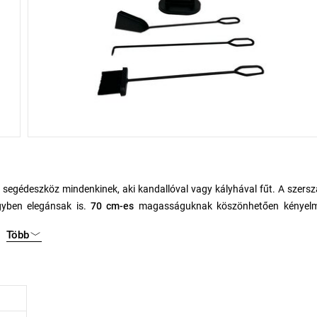
 segédeszköz mindenkinek, aki kandallóval vagy kályhával fűt. A szer
egyben elegánsak is.
70 cm-es
magasságuknak köszönhetően kényel
Több
amu könnyű kezeléséhez,
egy kapát
a parázs szétterítéséhez és
egy ke
kinthetően elrendezve van a stabil állványon, amely lehetővé teszi, 
nt is szolgálnak a belső térben.
vagy kályha-tulajdonos értékelni fogja, aki a praktikumot, a minőséget