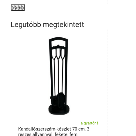
Next
Legutóbb megtekintett
a gyártónál
Kandallószerszám-készlet 70 cm, 3
részes,állvánnyal, fekete, fém