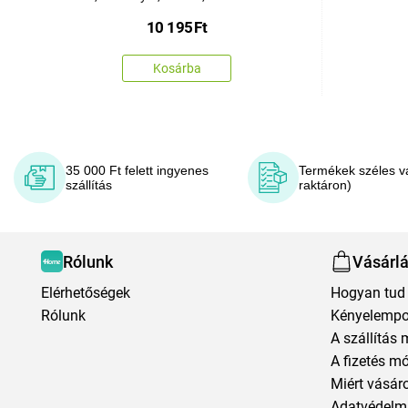
10 195
Ft
Kosárba
35 000 Ft felett ingyenes
Termékek széles v
szállítás
raktáron)
Rólunk
Vásárl
Elérhetőségek
Hogyan tud 
Rólunk
Kényelempo
A szállítás 
A fizetés m
Miért vásár
Adatvédelmi