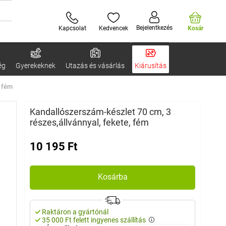
Bejelentkezés
Kapcsolat
Kedvencek
Kosár
ég
Gyerekeknek
Utazás és vásárlás
Kiárusítás
, fém
Kandallószerszám-készlet 70 cm, 3
részes,állvánnyal, fekete, fém
10 195 Ft
Kosárba
Raktáron a gyártónál
35 000 Ft felett ingyenes szállítás