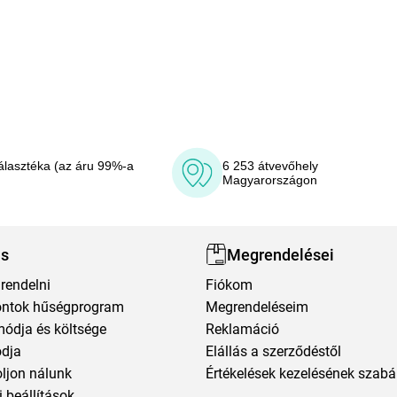
álasztéka (az áru 99%-a
6 253 átvevőhely
Magyarországon
ás
Megrendelései
rendelni
Fiókom
ntok hűségprogram
Megrendeléseim
módja és költsége
Reklamáció
ódja
Elállás a szerződéstől
oljon nálunk
Értékelések kezelésének szabá
 beállítások