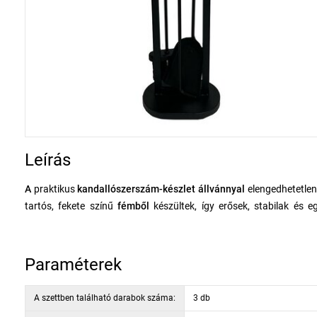
Leírás
A
praktikus
kandallószerszám-készlet állvánnyal
elengedhetetlen
tartós, fekete színű
fémből
készültek, így erősek, stabilak és 
kezelhetők, anélkül, hogy túlzottan lehajolnánk.
A készlet három alapvető szerszámot tartalmaz:
egy lapátot
a h
kandalló körüli tisztaság fenntartásához. Minden szerszám átte
Paraméterek
szerszámok mindig kéznél legyenek, és egyben diszkrét kiegészítőké
Ez a készlet ideális mindennapi használatra, és minden kandalló- 
A szettben található darabok száma:
3 db
elegáns megjelenést keresi.