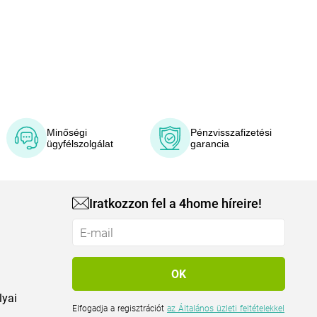
Minőségi
Pénzvisszafizetési
ügyfélszolgálat
garancia
Iratkozzon fel a 4home híreire!
lyai
Elfogadja a regisztrációt
az Általános üzleti feltételekkel