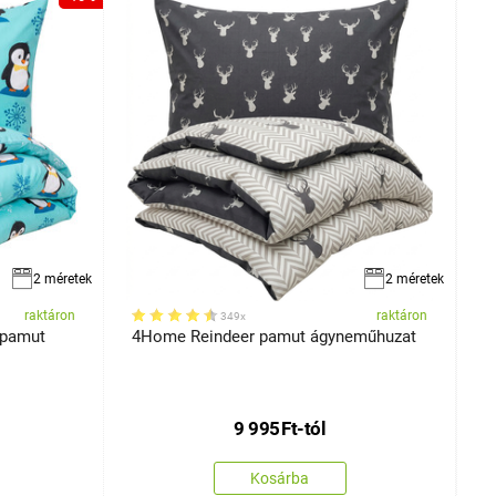
2 méretek
2 méretek
raktáron
raktáron
349x
 pamut
4Home Reindeer pamut ágyneműhuzat
K
9 995
Ft
-tól
Kosárba