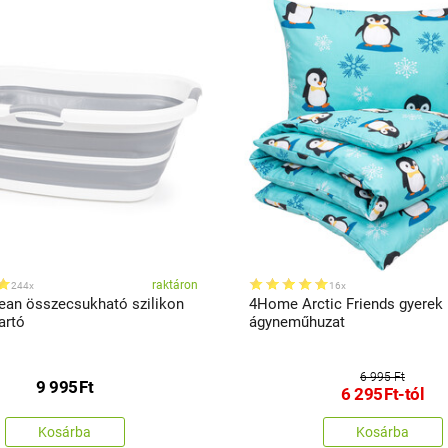
raktáron
244x
16x
an összecsukható szilikon
4Home Arctic Friends gyerek
artó
ágyneműhuzat
6 995 Ft
9 995
Ft
6 295
Ft
-tól
Kosárba
Kosárba