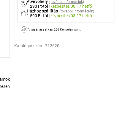
Átvevőhely
(további információk)
1 290 Ft-tól
|
kézbesítés
08.17 hétfő
Házhoz szállítás
(további információk)
1 590 Ft-tól
|
kézbesítés
08.17 hétfő
A vásárlással kap
256 Kényelempont
Katalógusszám:
712620
számok
mesen
fét
a
hogy a
 és az