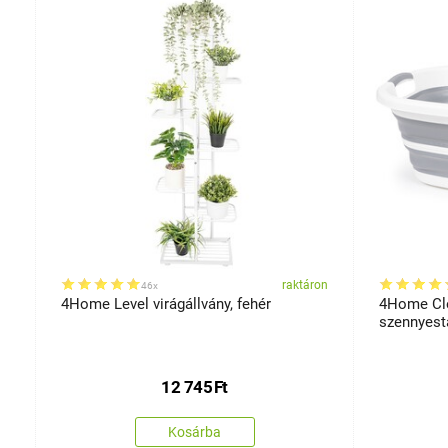
on
raktáron
46x
4Home Level virágállvány, fehér
4Home Cle
szennyest
12 745
Ft
Kosárba