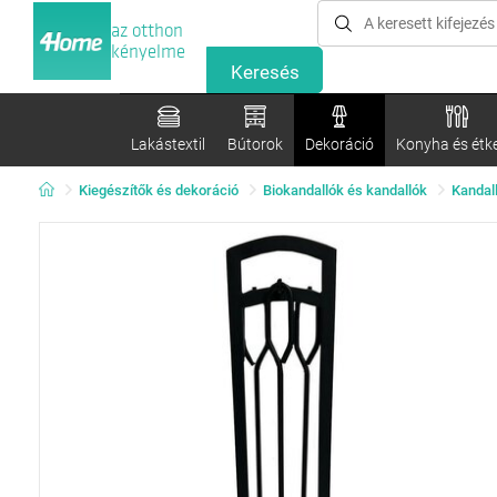
az otthon
kényelme
Lakástextil
Bútorok
Dekoráció
Konyha és étk
Kiegészítők és dekoráció
Biokandallók és kandallók
Kandal