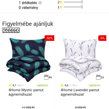
0
2
1 értékelés
0
1
0 vélemény
Figyelmébe ajánljuk
Previous
%
-52%
-6%
4x
2x
4,1
raktáron
4,6
raktáron
66x
115x
4Home Mystic pamut
4Home Lavender pamut
ágyneműhuzat
ágyneműhuzat
11 995 Ft
9 995 Ft