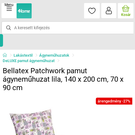
Menu
Kosár
Lakástextil
Ágyneműhuzatok
DeLUXE pamut ágyneműhuzat
Bellatex Patchwork pamut
ágyneműhuzat lila, 140 x 200 cm, 70 x
90 cm
árengedmény -27%