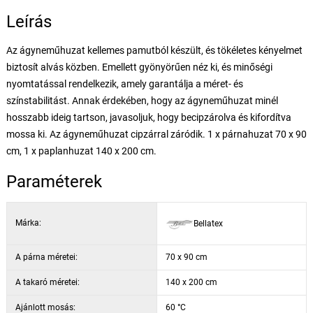
Leírás
Az ágyneműhuzat kellemes pamutból készült, és tökéletes kényelmet
biztosít alvás közben. Emellett gyönyörűen néz ki, és minőségi
nyomtatással rendelkezik, amely garantálja a méret- és
színstabilitást. Annak érdekében, hogy az ágyneműhuzat minél
hosszabb ideig tartson, javasoljuk, hogy becipzárolva és kifordítva
mossa ki. Az ágyneműhuzat cipzárral záródik. 1 x párnahuzat 70 x 90
cm, 1 x paplanhuzat 140 x 200 cm.
Paraméterek
Márka:
Bellatex
A párna méretei:
70 x 90 cm
A takaró méretei:
140 x 200 cm
Ajánlott mosás:
60 °C