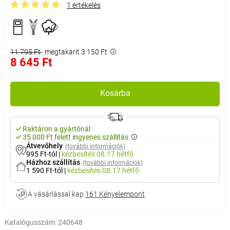
1 értékelés
11 795 Ft
megtakarít 3 150 Ft
8 645 Ft
Kosárba
Raktáron a gyártónál
35 000 Ft felett ingyenes szállítás
Átvevőhely
(további információk)
995 Ft-tól
|
kézbesítés
08.17 hétfő
Házhoz szállítás
(további információk)
1 590 Ft-tól
|
kézbesítés
08.17 hétfő
A vásárlással kap
161 Kényelempont
Katalógusszám:
240648