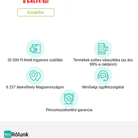
8 645
Ft
-tól
Kosárba
35 000 Ft felett ingyenes szállítás
Termékek széles választéka (az áru
99%-a raktáron)
6 257 átvevőhely Magyarországon
Minőségi ügyfélszolgálat
Pénzvisszafizetési garancia
Rólunk