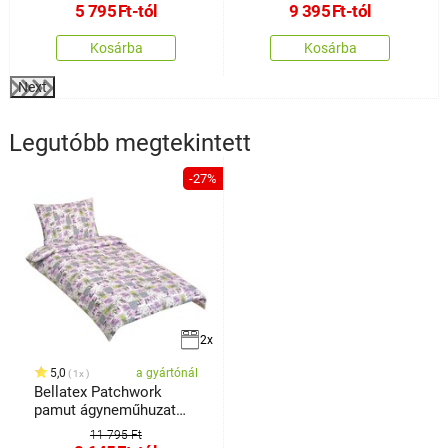
5 795
Ft
-tól
9 395
Ft
-tól
Kosárba
Kosárba
Next
Legutóbb megtekintett
-27%
2x
5,0
a gyártónál
1x
Bellatex Patchwork
pamut ágyneműhuzat
lila
11 795 Ft