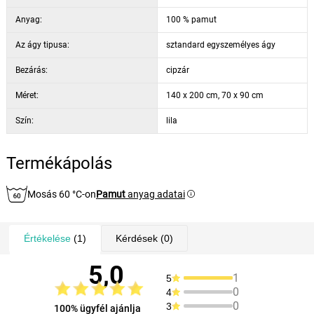
Anyag:
100 % pamut
Az ágy tipusa:
sztandard egyszemélyes ágy
Bezárás:
cipzár
Méret:
140 x 200 cm, 70 x 90 cm
Szín:
lila
Termékápolás
Mosás 60 °C-on
Pamut
anyag adatai
Értékelése
(1)
Kérdések
(0)
5,0
1
5
0
4
0
3
100% ügyfél ajánlja