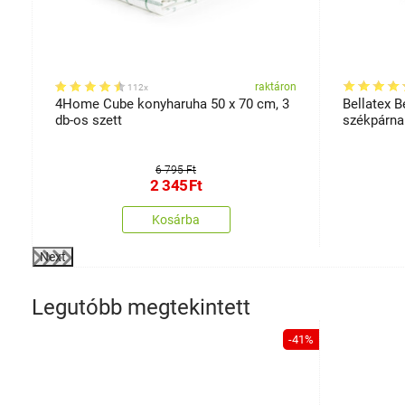
on
raktáron
112x
4Home Cube konyharuha 50 x 70 cm, 3
Bellatex B
db-os szett
székpárna 
6 795 Ft
2 345
Ft
Kosárba
Next
Legutóbb megtekintett
-41%