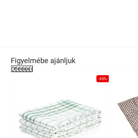
Figyelmébe ajánljuk
Previous
-52%
-65%