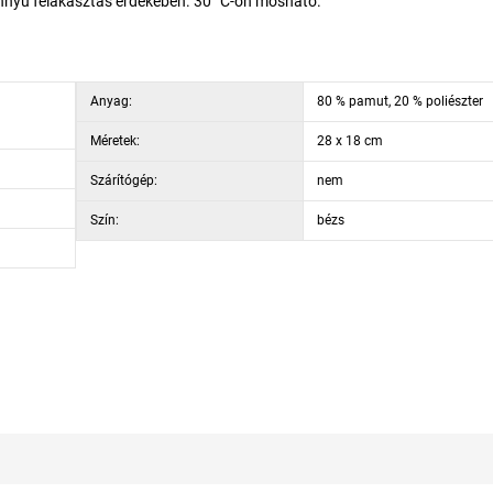
könnyű felakasztás érdekében. 30 °C-on mosható.
Anyag:
80 % pamut, 20 % poliészter
Méretek:
28 x 18 cm
Szárítógép:
nem
Szín:
bézs