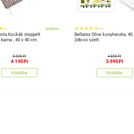
raktáron
1x
11x
erta Kockák steppelt
Bellatex Olive konyharuha, 40 
barna , 40 x 40 cm
2db-os szett
5 095 Ft
4 895 Ft
4 195
Ft
3 995
Ft
Kosárba
Kosárba