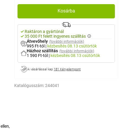
Kosárba
Raktáron a gyártónál
35 000 Ft felett ingyenes szállítás
Átvevőhely
(további információk)
995 Ft-tól
|
kézbesítés
08.13 csütörtök
Házhoz szállítás
(további információk)
1 590 Ft-tól
|
kézbesítés
08.13 csütörtök
A vásárlással kap
181 Kényelempont
Katalógusszám:
244041
ellen,