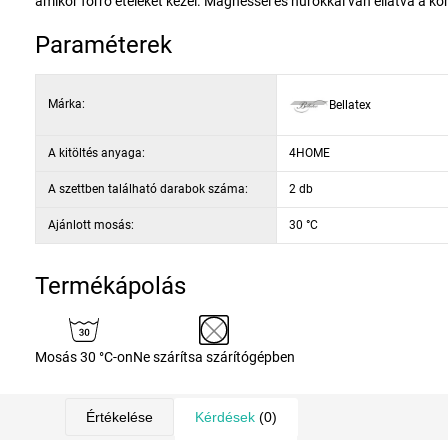
amikor forró ételeket kezel. Mágnessel és hurokkal van ellátva a 
Paraméterek
Márka:
Bellatex
A kitöltés anyaga:
4HOME
A szettben található darabok száma:
2 db
Ajánlott mosás:
30 °C
Termékápolás
Mosás 30 °C-on
Ne szárítsa szárítógépben
Értékelése
Kérdések
(0)