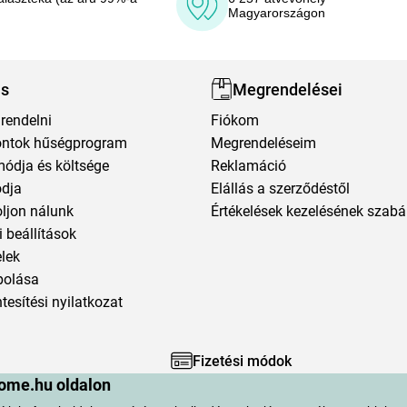
Magyarországon
ás
Megrendelései
rendelni
Fiókom
ntok hűségprogram
Megrendeléseim
módja és költsége
Reklamáció
ódja
Elállás a szerződéstől
oljon nálunk
Értékelések kezelésének szabá
 beállítások
elek
polása
esítési nyilatkozat
Fizetési módok
ome.hu oldalon