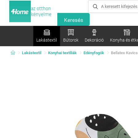
az otthon
kényelme
Lakástextil
Bútorok
Dekoráció
Konyha és étk
Lakástextil
Konyhai textíliák
Edényfogók
Bellatex Kavics