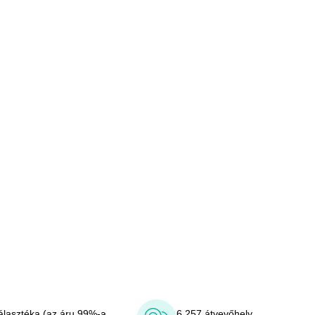
álasztéka (az áru 99%-a
6 257 átvevőhely