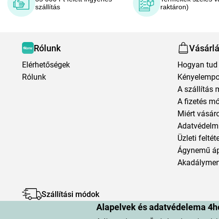
szállítás
raktáron)
Rólunk
Vásárl
Elérhetőségek
Hogyan tud 
Rólunk
Kényelempo
A szállítás 
A fizetés m
Miért vásár
Adatvédelmi
Üzleti feltét
Ágynemű á
Akadályment
Szállítási módok
Alapelvek és adatvédelema 4h