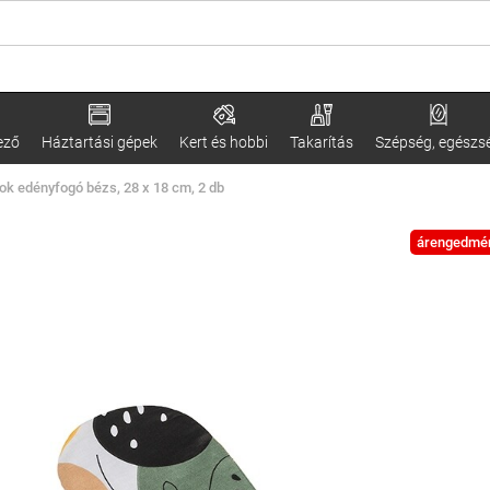
ező
Háztartási gépek
Kert és hobbi
Takarítás
Szépség, egészs
ok edényfogó bézs, 28 x 18 cm, 2 db
árengedmé