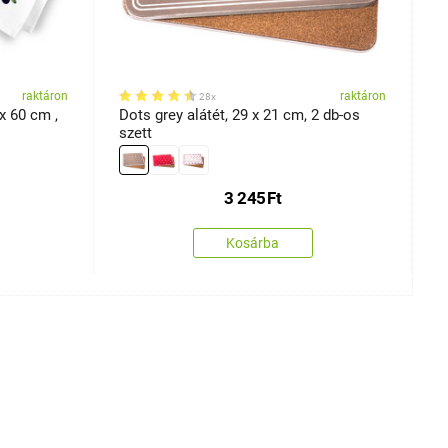
raktáron
raktáron
28x
x 60 cm ,
Dots grey alátét, 29 x 21 cm, 2 db-os
B
szett
3 245
Ft
Kosárba