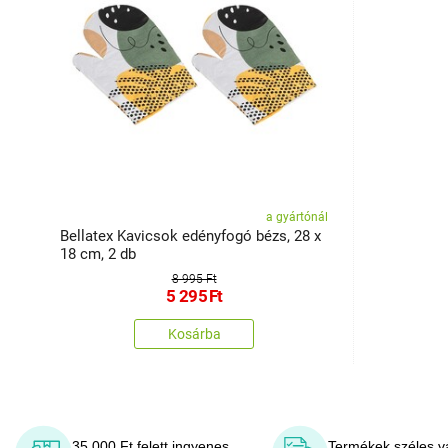
a gyártónál
Bellatex Kavicsok edényfogó bézs, 28 x
18 cm, 2 db
8 995 Ft
5 295
Ft
Kosárba
35 000 Ft felett ingyenes
Termékek széles v