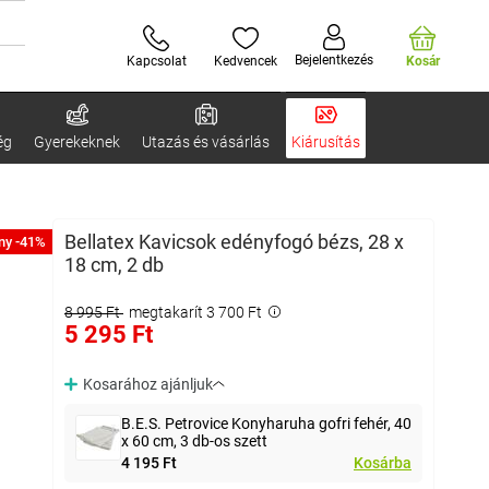
Bejelentkezés
Kapcsolat
Kedvencek
Kosár
ég
Gyerekeknek
Utazás és vásárlás
Kiárusítás
Bellatex Kavicsok edényfogó bézs, 28 x
ny -41%
18 cm, 2 db
8 995 Ft
megtakarít 3 700 Ft
5 295 Ft
Kosarához ajánljuk
B.E.S. Petrovice Konyharuha gofri fehér, 40
x 60 cm, 3 db-os szett
4 195 Ft
Kosárba