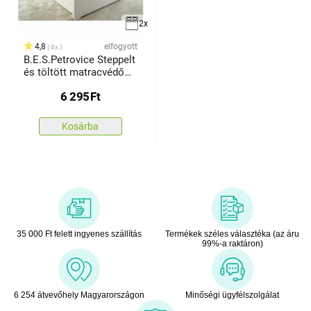
2x
4,8
elfogyott
6x
B.E.S.Petrovice Steppelt
és töltött matracvédő
gumival a sarkokban, 90
6 295
Ft
x 200 cm
Kosárba
35 000 Ft felett ingyenes szállítás
Termékek széles választéka (az áru
99%-a raktáron)
6 254 átvevőhely Magyarországon
Minőségi ügyfélszolgálat