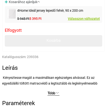
Kosarához ajánljuk
4Home Ideál jersey lepedő fehér, 90 x 200 cm
5 945 Ft
5 395 Ft
Válasszon változatot
Elfogyott
Kosárba
Katalógusszám:
239336
Leírás
Kényeztesse magát a maximálisan egészséges alvással. Ez az
egyedülálló töltött matracvédő a legtisztább és legkényelmesebb
ágyat varázsolja otthonába. Puha és légáteresztő. a felső és alsó
Több
réteg kényelmes mikroszálból készült, belsejébe pedig egy réteg
üreges rostot helyeztek.
Paraméterek
A matracvédőt egyszerűen rögzítse és távolítsa el a sarkokba varrt