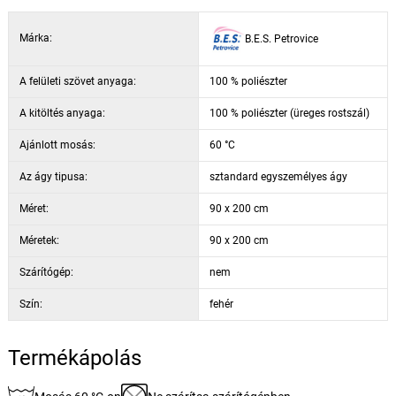
gumik segítségével.
Márka:
B.E.S. Petrovice
A matracvédő rendszeres használata meghosszabbítja a matrac
élettartamát és megakadályozza, hogy az izzadság és a
szennyeződések behatoljanak a matracba, garantálva az ágy
A felületi szövet anyaga:
100 % poliészter
tökéletes higiéniáját. A matracvédő a matrac és a lepedő közötti
A kitöltés anyaga:
100 % poliészter (üreges rostszál)
védőrétegként szolgálnak. Antibakteriális hatásúak.
Ajánlott mosás:
60 °C
Az ágy tipusa:
sztandard egyszemélyes ágy
Méret:
90 x 200 cm
Méretek:
90 x 200 cm
Szárítógép:
nem
Szín:
fehér
Termékápolás