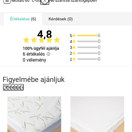
Mosás 60 °C-on
Ne szárítsa szárítógépben
Értékelése
(6)
Kérdések
(0)
4,8
6
5
0
4
0
3
100% ügyfél ajánlja
0
2
6 értékelés
0
1
0 vélemény
Figyelmébe ajánljuk
Previous