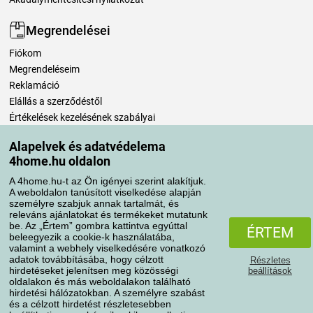
Megrendelései
Fiókom
Megrendeléseim
Reklamáció
Elállás a szerződéstől
Értékelések kezelésének szabályai
Alapelvek és adatvédelema
Szállítási módok
4home.hu oldalon
A 4home.hu-t az Ön igényei szerint alakítjuk.
A weboldalon tanúsított viselkedése alapján
Fizetési módok
személyre szabjuk annak tartalmát, és
releváns ajánlatokat és termékeket mutatunk
be. Az „Értem” gombra kattintva egyúttal
ÉRTEM
beleegyezik a cookie-k használatába,
valamint a webhely viselkedésére vonatkozó
adatok továbbításába, hogy célzott
Részletes
hirdetéseket jelenítsen meg közösségi
beállítások
oldalakon és más weboldalakon található
hirdetési hálózatokban. A személyre szabást
és a célzott hirdetést részletesebben
Adatvédelem
Süti szabályzat