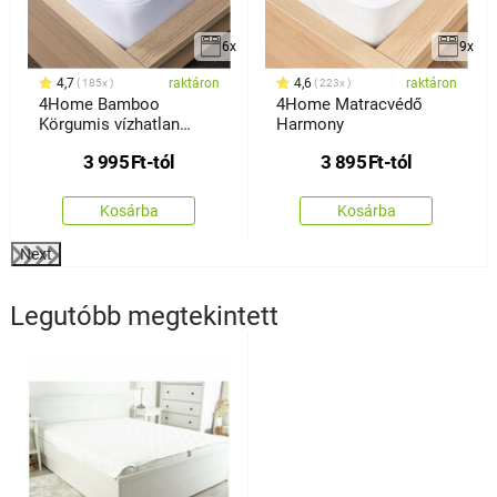
6x
9x
4,7
raktáron
4,6
raktáron
185x
223x
4Home Bamboo
4Home Matracvédő
Körgumis vízhatlan
Harmony
matracvédő
3 995
Ft
-tól
3 895
Ft
-tól
Kosárba
Kosárba
Next
Legutóbb megtekintett