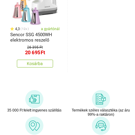
4,3
a gyártónál
12x
Sencor SSG 4500WH
elektromos reszelő
26 395 Ft
20 695
Ft
Kosárba
35 000 Ft felett ingyenes szállítás
Termékek széles választéka (az áru
99%-a raktáron)