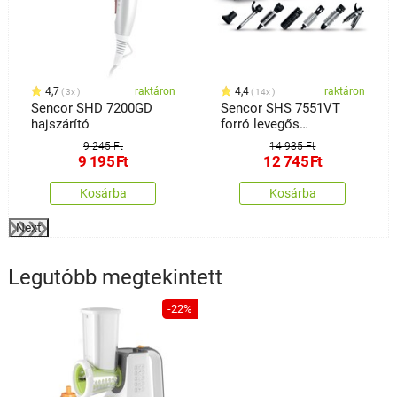
4,7
raktáron
4,4
raktáron
3x
14x
Sencor SHD 7200GD
Sencor SHS 7551VT
hajszárító
forró levegős
hajsütővas, rózsaszín
9 245 Ft
14 935 Ft
9 195
Ft
12 745
Ft
Kosárba
Kosárba
Next
Legutóbb megtekintett
-22%