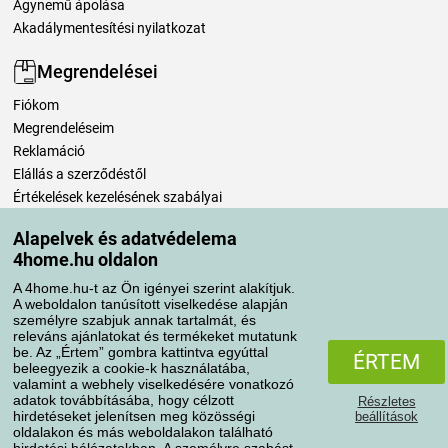
Ágynemű ápolása
Akadálymentesítési nyilatkozat
Megrendelései
Fiókom
Megrendeléseim
Reklamáció
Elállás a szerződéstől
Értékelések kezelésének szabályai
Alapelvek és adatvédelema
Szállítási módok
4home.hu oldalon
A 4home.hu-t az Ön igényei szerint alakítjuk.
A weboldalon tanúsított viselkedése alapján
Fizetési módok
személyre szabjuk annak tartalmát, és
releváns ajánlatokat és termékeket mutatunk
be. Az „Értem” gombra kattintva egyúttal
ÉRTEM
beleegyezik a cookie-k használatába,
valamint a webhely viselkedésére vonatkozó
adatok továbbításába, hogy célzott
Részletes
hirdetéseket jelenítsen meg közösségi
beállítások
oldalakon és más weboldalakon található