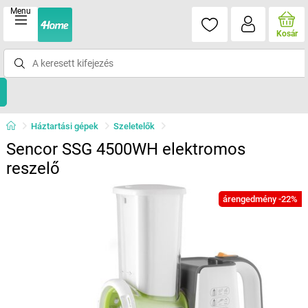
Menu
Kosár
Háztartási gépek
Szeletelők
Sencor SSG 4500WH elektromos
reszelő
árengedmény -22%