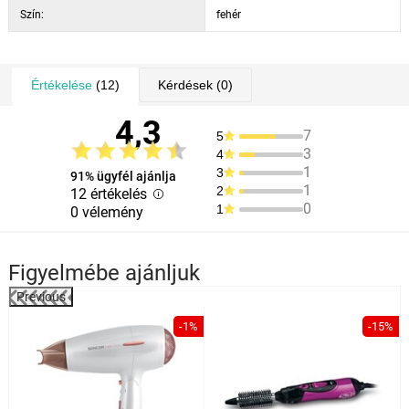
Szín:
fehér
Értékelése
(12)
Kérdések
(0)
4,3
7
5
3
4
1
3
91% ügyfél ajánlja
1
2
12 értékelés
0
1
0 vélemény
Figyelmébe ajánljuk
Previous
%
-1%
-15%