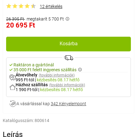
12 értékelés
26 395 Ft
megtakarít 5 700 Ft
20 695 Ft
Kosárba
Raktáron a gyártónál
35 000 Ft felett ingyenes szállítás
Átvevőhely
(további információk)
995 Ft-tól
|
kézbesítés
08.17 hétfő
Házhoz szállítás
(további információk)
1 590 Ft-tól
|
kézbesítés
08.17 hétfő
A vásárlással kap
342 Kényelempont
Katalógusszám:
800614
Leírás